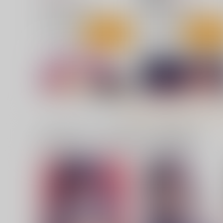
葬送のフリーレン
葬送のフリーレン
シュタルク×フェルン
シュタルク×フェルン
サンプル
カート
サンプル
カー
[2608]フリーレンとフェルン
葬送のフリーレンゆるフリ
の下(Shexyo)_sB2タペストリ
レン防水ステッカー
ー
くわい屋
コパン
3,929
440
円
円
（税込）
（税込）
一緒に買われている同人作品または類似商品
葬送のフリーレン
フリーレン
葬送のフリーレン
フリーレン
フェルン
サンプル
作品詳細
サンプル
カー
電動反動
枕の娘
流石堂
流石堂
605
550
円
円
セール中
セール中
（税込）
（税込）