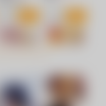
八奈見杏菜×温水和彦
サンプル
カート
サンプル
カート
送のフリーレンフリーレン2
感度急上昇魔法で不感症のフ
防水ステッカー
リーレンが絶頂しまくる話
コパン
えちまる屋
40
990
円
円
専売
（税込）
（税込）
葬送のフリーレン
フリーレン
葬送のフリーレン
フリーレン
フェルン
サンプル
カート
サンプル
カート
そのセクシードールは行為を
そのセクシードールは行為を
る2
する
流石堂
流石堂