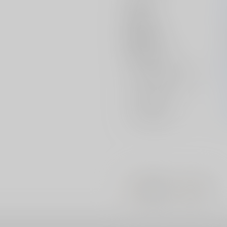
作家
発行日
種別/サイズ
初出イベント
ジャンル/
サブジャンル
カップリング
メインキャラ
#
#
巨乳・爆乳
中出し