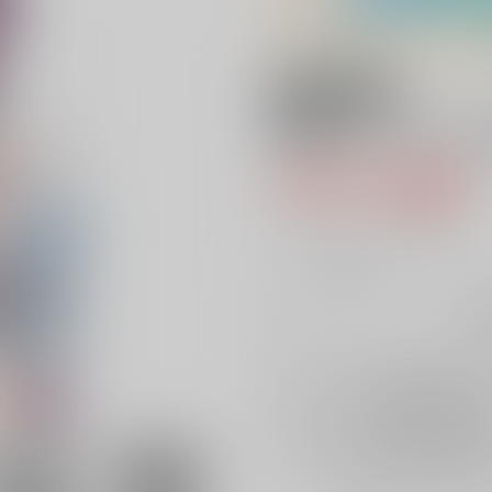
18禁
夜更かししたの？
770円（税込
7
通販ポイント：
pt獲得
？
╳
：在庫なし
再
店舗在庫
を確認
再入荷を通知す