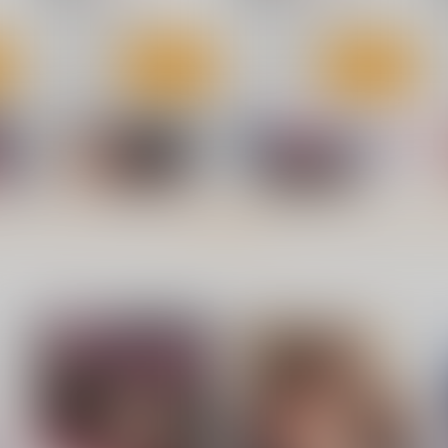
元ヤン新妻×隣人少年
マチュ×シュウジ
ト
サンプル
カート
サンプル
カート
ー
葬送のフリーレンフェルン2防
男っていうのはね、こういう
葬
水ステッカー
の着ておけば喜ぶんだよ！
もっと見る！
コパン
流石堂
440
660
4
円
円
セール中
（税込）
（税込）
葬送のフリーレン
フェルン
葬送のフリーレン
シュタルク×フェルン
ト
サンプル
カート
サンプル
カート
性欲反動
彼女、返礼します
す
流石堂
流石堂
605
550
円
円
セール中
セール中
（税込）
（税込）