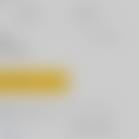
定期便（週1)
定期便（月2)
未定から
未定から
10日以内に発送
14日以内に発送
セット値引きとは
?
適用！
？他には？
ートに入れる
売春宿で楽しんでいたシュタルク。そんな本や、いかがわしい所
て下さいと言い出すフェルン
流石堂
入荷アラート
を設定