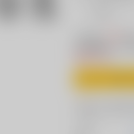
おまとめ目安と発送目安
?
毎度便
未定から
5日以内に発送
200円
この商品も買うと
値引き
夜更かししたの
電子書籍
770円
（税込）
カ
コメント
フェルン達がいない間にお宝本や
で無駄遣いをするなら私で処理し
サークル名