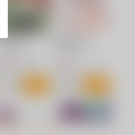
合同誌を作る魔法
脱衣の芸術
Vol.4 (Machulanko)
たぬき御殿
くわい屋
,100
円
（税込）
787
円
（税込）
葬送のフリーレン
フリーレン
葬送のフリーレン
フリーレン
フェルン
ヒンメル
フェルン
サンプル
カート
サンプル
カート