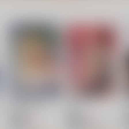
ン
[2608]フリーレンとフェル
オタ友がコミケ疲れで我が家
f
タペ
ン 下から(Shexyo)_sB2タペ
に泊まり、コスプレ姿で性欲
ストリー
解放しちゃう話
くわい屋
えちまる屋
2
3,929
1,320
円
円
専売
（税込）
（税込）
葬送のフリーレン
フリーレン
葬送のフリーレン
フェルン
フェルン
サンプル
作品詳細
サンプル
カート
う
元ヤン新妻と隣人ボーイ
MOV
流石堂
流石堂
605
605
円
円
セール中
セール中
（税込）
（税込）
オリジナル
機動戦士GundamGQuuuuuuX