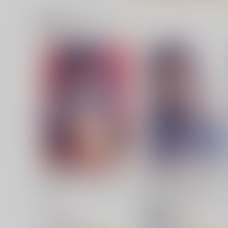
関連商品(サークル)
青い夢
[2608]フリーレンとフェル
のブラマジ(Shexyo)_sB2
かんらんせき
ストリー
くわい屋
660
円
専売
（税込）
3,929
円
（税込）
葬送のフリーレン
ヴィアベル
葬送のフリーレン
フリーレン
シュタルク
フェルン
サンプル
カート
サンプル
作品詳細
ソコもバケモノだったのです
男っていうのはね、こうい
ね！
の着ておけば喜ぶんだよ！
流石堂
流石堂
770
660
円
円
セール中
（税込）
（税込）