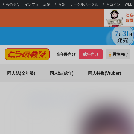
とらのあな
インフォ
店舗
とら婚
サークルポータル
とらコイン
WE
全年齢向け
成年向け
男性向け
同人誌(全年齢)
同人誌(成年)
同人特集(Vtuber)
とらのあな通販
同人誌
流石堂
夜更かししたの？他には？