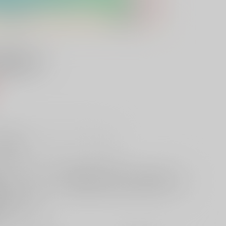
他には？
）
販希望
欲しいものリストに追加
る