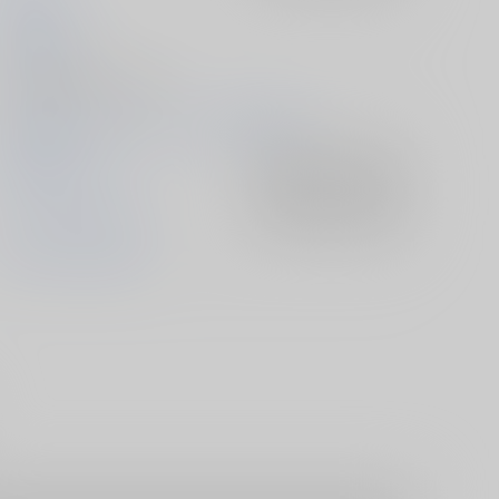
流ひょうご
2024/08/12
同人誌 - 漫画/ Ｂ５ 28p
2024/08/12 コミックマーケット104（2日目）
葬送のフリーレン
入荷アラート
を設定
フェルン×シュタルク
入荷アラート
を設定
フェルン
シュタルク