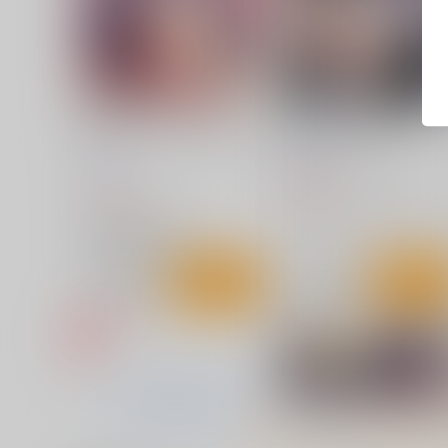
ソコもバケモノだったのです
路銀を稼げる魔法。参
ね！
僥倖酒
流石堂
660
円
（税込）
770
円
（税込）
葬送のフリーレン
フェルン
葬送のフリーレン
シュタルク×フェルン
サンプル
カート
サンプル
カー