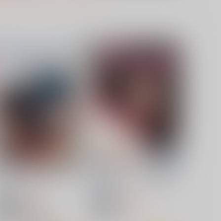
orbidden GRIMOIRE
早々にフリーックス
くわい屋
篠原重工営業部
,357
770
円
円
（税込）
（税込）
葬送のフリーレン
フェルン
葬送のフリーレン
フェルン
フリーレン
フリーレン
サンプル
カート
サンプル
カート
匂わせ娘と焦げ娘
雑魚寝していたら夫の友人が
流石堂
流石堂
660
605
円
円
セール中
セール中
（税込）
（税込）
負けヒロインが多すぎる!
オリジナル