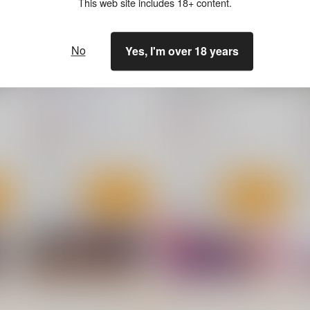
This web site includes 18+ content.
No
Yes, I'm over 18 years
早漏のフリーレン
路銀を稼げる魔法。
スタジオKIMIGABUCHI
僥倖酒
1,320
660
1
円
円
（税込）
（税込）
葬送のフリーレン
フリーレン
葬送のフリーレン
フェルン
フェルン
ト
サンプル
カート
サンプル
カート
もっと見る！