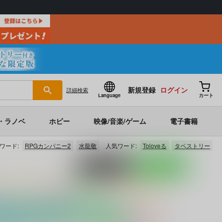
新規登録
ログイン
詳細
検索
Language
カート
・ラノベ
ホビー
映像/音楽/ゲーム
電子書籍
ワード:
RPGカンパニー2
水龍敬
人気ワード:
Toloveる
タペストリー
ポストする
LINEで送る