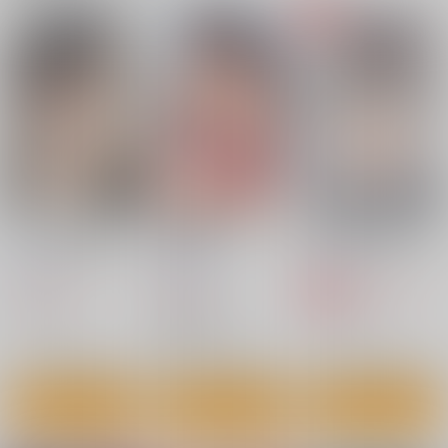
ママさんバレーでママ
人妻陰陽師サクヤ３寝
アプリで出会ったご主
オナホ・開幕戦と決勝
取り篇
人様に躾けられた話
戦！
闇に蠢く
昇竜安井会
赤錆ニンジン
1,375
880
1,485
円
円
円
専売
（税込）
（税込）
（税込）
オリジナル
陰陽師
サクヤ
オリジナル
つぐみ
サンプル
サンプル
サンプル
カート
カート
カート