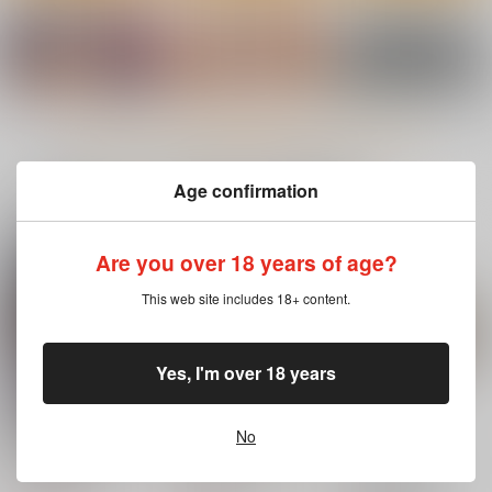
もっと見る！
一緒に買われている同人作品または類似商品
Age confirmation
鬼畜勇者と神官さ
カースト最上位ギャル
おいっお前が好きって
Are you over 18 years of age?
ん 冒険中にハメられ
が元陰キャの幼馴染だ
言ってたあの娘今ヤラ
まくる隠れマゾ聖職者
ったので教育する
れてるぞ！
diletta
きょくちょ局
あらくれた者たち
の痴態記録
This web site includes 18+ content.
770
1,100
1,572
円
円
円
（税込）
（税込）
（税込）
オリジナル
鬼畜勇者
オリジナル
寝取り・寝取られ・NTR
Yes, I'm over 18 years
神官さん
サンプル
サンプル
サンプル
No
カート
カート
カート
虎通Premium 07
虎通Premium 04
東方Project A4クリア
ファイル 葉庭
株式会社虎の穴
株式会社虎の穴