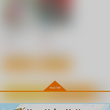
49,500
49,500
49,500
円
円
円
（税込）
（税込）
（税込）
サンプル
サンプル
サンプル
作品詳細
作品詳細
作品詳細
おかしな国のホロライ
ましろくん 1
ブファンタジー
秋田書店
小学館
880
円
（税込）
770
円
（税込）
雌ガチャ４
ALICE BOX 4
人気×役白山かおる君
村人全員からセクハラ
サンプル
サンプル
Ａ極振り
ミントチョコレート
ドッキリ！
関サバト
2,000
2,200
作品詳細
作品詳細
円
円
専売
（税込）
（税込）
990
円
（税込）
オリジナル
オリジナル
藤沼美樹
オリジナル
サンプル
サンプル
サンプル
【1点限り】「虎通
さより キャンバスボ
【1点限り】「虎通
Premium 07」A3額装
ード Normal ver.【単
Premium 06」A3額装
カート
カート
カート
複製イラスト：モグダ
品版】
複製イラスト：むとう
カートに入れる
ワンクリック購入
株式会社虎の穴
株式会社虎の穴
株式会社虎の穴
ン【脱衣】直筆サイン
けいじ【着衣】直筆サ
入り
イン入り
49,500
3,850
27,500
円
円
円
（税込）
（税込）
（税込）