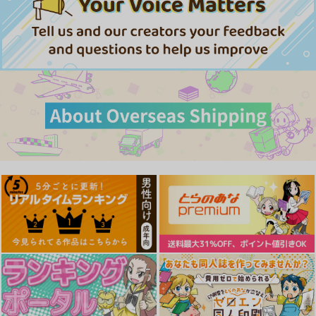
サンプル
サンプル
サンプル
作品詳細
作品詳細
作品詳細
とある熟女好き男子の
対影特殊部隊下級男性
犬姦日記まとめ
ラブハメ交姦録File05
職員の日常EX2
ANIMAL SERVICE
むうんるうらあ
にゅう工房
3,850
円
（税込）
1,210
990
円
円
（税込）
（税込）
オリジナル
オリジナル
オリジナル
【1点限り】「虎通
【1点限り】「虎通
【1点限り】「虎通
サンプル
サンプル
サンプル
Premium 07」A3額装
Premium 07」A3額装
Premium 07」A3額装
複製イラスト：エレク
複製イラスト：エレク
複製イラスト：おりょ
株式会社虎の穴
株式会社虎の穴
株式会社虎の穴
トさわる【着衣】直筆
トさわるエレクトさわ
う【着衣】直筆サイン
カート
カート
カート
サイン入り
る直筆サイン入り
入り
49,500
49,500
49,500
円
円
円
（税込）
（税込）
（税込）
サンプル
サンプル
サンプル