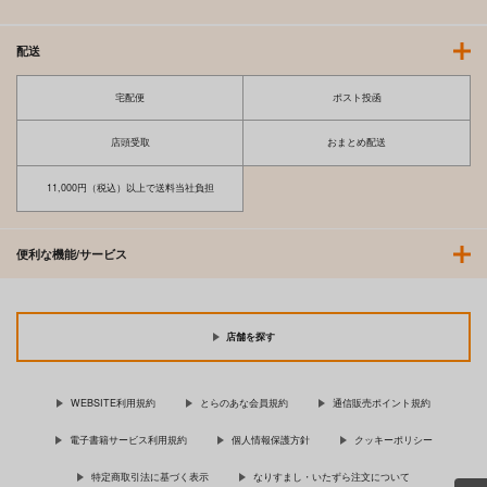
配送
宅配便
ポスト投函
店頭受取
おまとめ配送
11,000円（税込）以上で送料当社負担
CHOU CHOU
ロゼッタ
便利な機能/サービス
1,572
円
（税込）
サンプル
店舗を探す
作品詳細
WEBSITE利用規約
とらのあな会員規約
通信販売ポイント規約
電子書籍サービス利用規約
個人情報保護方針
クッキーポリシー
特定商取引法に基づく表示
なりすまし・いたずら注文について