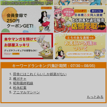
作品詳細
作品詳細
作品詳細
あの子がアイツのオモ
エロトラップメンテの
ママが夢中な娘のカレ
チャになった日 北川
お仕事EX2 -福利厚生
シ3 このチ◯ポは教育
真緒編 if 前篇
が良すぎて、エロトラ
上よろしくないのでマ
こうや堂
にゅう工房
さざれいと
ップとは無関係なとこ
マが処理します。
ろでヤレてもいいよ
880
1,430
870
円
円
円
（税込）
（税込）
（税込）
ね-
オリジナル
オリジナル
寝取り・寝取られ・NTR
【1点限り】「虎通
東方Project B3マイク
キーワードランキング(集計期間：07/30～08/05)
平つくね B5アクリル
Premium 07」A3額装
ロファイバータオ
ボード Extra ver.【単
複製イラスト：月ノ輪
ル 葉庭
品版】
サンプル
サンプル
サンプル
田舎にはこれくらいしか娯楽がない
株式会社虎の穴
株式会社虎の穴
株式会社虎の穴
ガモ【着衣】直筆サイ
雌ガチャ
ン入り
49,500
1,834
5,280
カート
カート
カート
円
円
円
（税込）
（税込）
（税込）
昭和最終戦線
松永紅葉
サンプル
サンプル
サンプル
アニマルマシーン
もっとみる
作品詳細
作品詳細
作品詳細