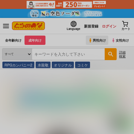
新規登録
ログイン
Language
カート
全年齢向け
成年向け
男性向け
女性向け
詳細
検索
RPGカンパニー2
水龍敬
オリジナル
コミケ
とらのあな通販
同人誌
株式会社虎の穴
虎通Premium 01