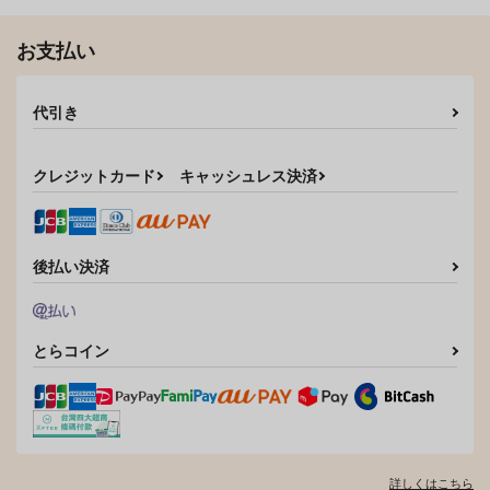
お支払い
代引き
クレジットカード
キャッシュレス決済
みぶなつき B5アクリ
会社の先輩 赤織さ
こちら○○ゲー製作株
後払い決済
ルボード Extra ver.
ん。4
式会社!!4
【単品版】
株式会社虎の穴
どうしま書房
O.RIginal brand
5,280
880
804
円
円
円
（税込）
（税込）
（税込）
とらコイン
サンプル
サンプル
サンプル
作品詳細
作品詳細
作品詳細
詳しくはこちら