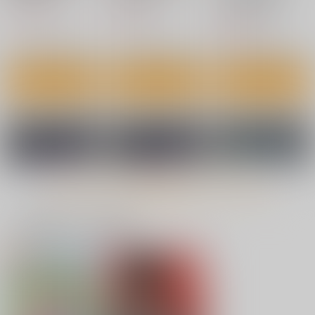
株式会社虎の穴
1,100
550
円
円
（税込）
（税込）
509
円
（税込）
サンプル
サンプル
サンプル
作品詳細
作品詳細
作品詳細
テーマパーク
大人の迷子センター
NTRミッドナイトプー
ル しーずん2 ＃5
ひっさつわざ
TKSpower
もっと見る！
C.N.P
847
699
円
円
（税込）
（税込）
880
円
（税込）
オリジナル
オリジナル
オリジナル
一緒に買われている商品
水森いちご
サンプル
サンプル
サンプル
【1点限り】「虎通
【1点限り】「虎通
【1点限り】「虎通
カート
カート
カート
Premium 07」A3額装
Premium 07」A3額装
Premium 07」A3額装
複製イラスト：ビフィ
複製イラスト：ビフィ
複製イラスト：モグダ
株式会社虎の穴
株式会社虎の穴
株式会社虎の穴
ダス【着衣】直筆サイ
ダス【脱衣】直筆サイ
ン【着衣】直筆サイン
ン入り
ン入り
入り