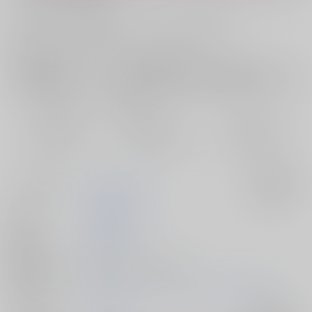
お支払い金額：
550円
+
送料+サービス料・手数料
?
お支払時期についてはこちらをご覧ください
?
店舗在庫
欲しいものリストに追加
おまとめ目安と発送目安
?
毎度便
定期便（週1)
定期便（月2)
2026/08/08から
2026/08/12から
2026/08/20から
5日以内に発送
10日以内に発送
14日以内に発送
サークル名
株式会社虎の穴
入荷アラート
作家
株式会社虎の穴
発行日
2023/12/30
種別/サイズ
同人誌 - その他/ Ｂ５ 40p
初出イベント
2023/12/30 コミックマーケット103（1日目）