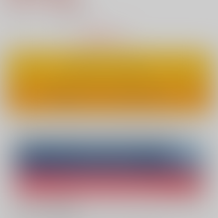
5
通販ポイント：
pt獲得
？
△
：在庫残りわずか
カートに入れる
ワンクリックで今すぐ買う
Overseas customers can also purchase from here
Purchase on ZenMarket
Ship internationally via RAKUFUN
What is ZenMarket
?
What is RAKUFUN
?