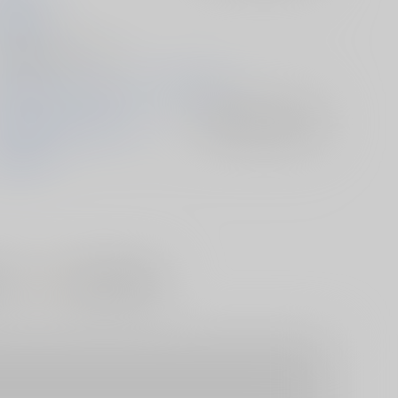
022/08/13
人誌 - 漫画/ Ｂ５ 28p
022/08/14 コミックマーケット100（2日目）
その着せ替え人形は恋をする
入荷アラート
を設定
喜多川海夢
#
ュバス
とらのあな注目作品