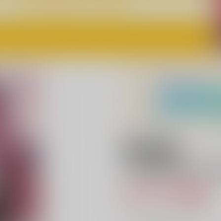
18禁
その着せ替え人形
917円（税込
8
通販ポイント：
pt獲得
？