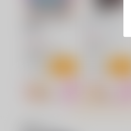
その着せ替え人形はHをする
素晴らしいと言われたい2
総集編II＋9
俺たちミスノン一家
ぽぽちち
912
円
（税込）
1,320
円
（税込）
その着せ替え人形は恋をする
その着せ替え人形は恋をする
喜多川海夢
喜多川海夢
サンプル
カート
サンプル
カー
関連商品(サークル)