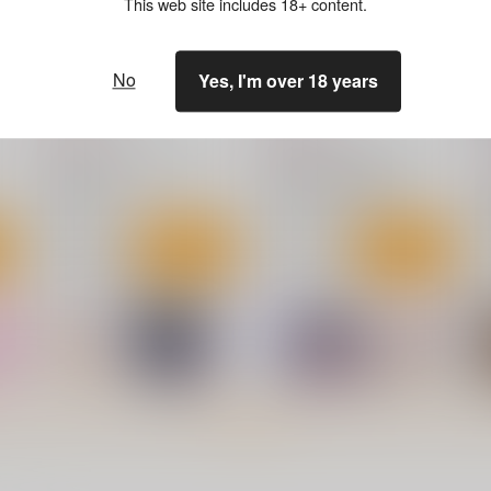
This web site includes 18+ content.
No
Yes, I'm over 18 years
着せ替えまりんちゃん
大しゅき。
総
こずエク
ESSENTIA
787
1,320
円
円
（税込）
（税込）
1
その着せ替え人形は恋をする
その着せ替え人形は恋をする
喜多川海夢
喜多川海夢
五条新菜
ト
サンプル
カート
サンプル
カート
もっと見る！