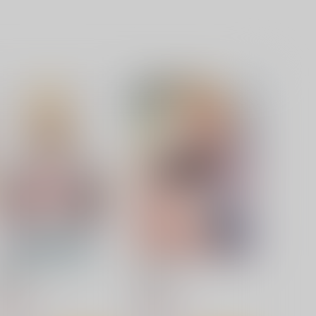
その着せ替え人形は恋をす
 喜多川海夢 防水ステッカ
ー
コパン
40
円
（税込）
その着せ替え人形は恋をする
喜多川海夢
サンプル
カート
臥薪嘗胆
大しゅき。
俺たちミスノン一家
ESSENTIA
35
1,320
円
円
（税込）
（税込）