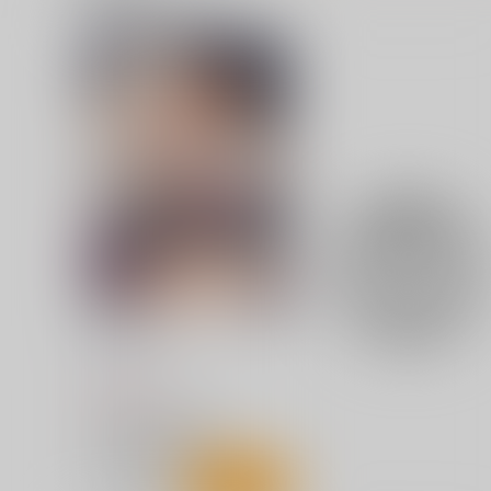
まりんしか勝たん！よいちょ5
まりんしか勝たん！よいち
4+123再録
こずエク
こずエク
787
円
（税込）
1,729
円
（税込）
その着せ替え人形は恋をする
その着せ替え人形は恋をする
喜多川海夢×五条新菜
喜多川海夢×五条新菜
サンプル
カート
サンプル
カー
ギャルギャル
sand
917
円
（税込）
学園アイドルマスター
十王星南
紫雲清夏
サンプル
カート