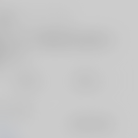
販希望
欲しいものリストに追加
る
定期便（週1)
定期便（月2)
未定から
未定から
10日以内に発送
14日以内に発送
８P１８禁漫画です。
and
入荷アラート
を設定
浅ひるゆう