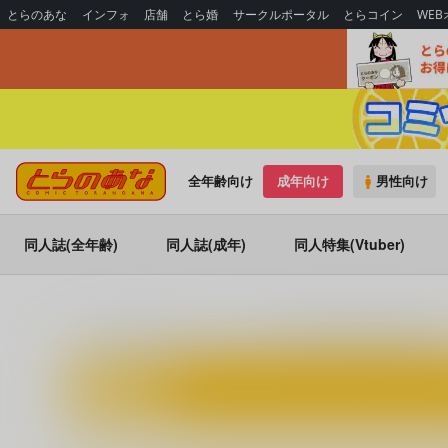
とらのあな
インフォ
店舗
とら婚
サークルポータル
とらコイン
WE
全年齢向け
成年向け
男性向け
同人誌(全年齢)
同人誌(成年)
同人特集(Vtuber)
とらのあな通販
同人誌
sand
その着せ替え人形に僕は恋をし