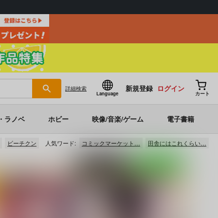
新規登録
ログイン
詳細
検索
Language
カート
・ラノベ
ホビー
映像/音楽/ゲーム
電子書籍
ビーチクン
人気ワード:
コミックマーケット…
田舎にはこれくらい…
ポストする
LINEで送る