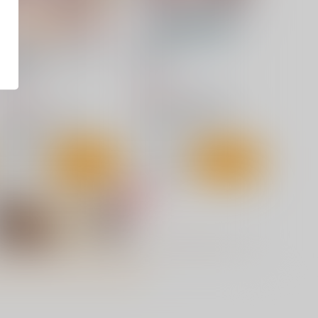
その着せ替え人形はHをする
臥薪嘗胆
集編＋5
俺たちミスノン一家
ぽぽちち
935
円
（税込）
,320
円
（税込）
その着せ替え人形は恋をする
その着せ替え人形は恋をする
喜多川海夢
五条新菜
喜多川海夢
サンプル
カート
サンプル
カート