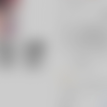
╳
：在庫なし
再
店舗在庫
を確認
再入荷を通知す
おまとめ目安と発送目安
?
毎度便
未定から
5日以内に発送
コメント
リズきゅんコスの喜多川海夢の２
サークル名
s
作家