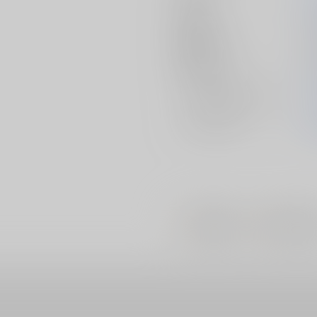
発行日
2
種別/サイズ
同
初出イベント
2
ジャンル/
サブジャンル
メインキャラ
#
#
巨乳・爆乳
淫魔・サキ