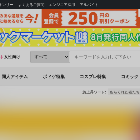
Bオンリー
よくあるご質問
エンジニア採用
アルバイト
女性向け
同人アイテム
ボドゲ特集
コスプレ特集
コミック
急上昇ワード:
あらくれた者たち
た２