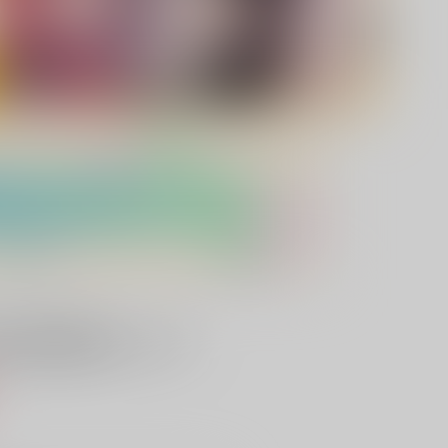
に僕は恋をした２
）