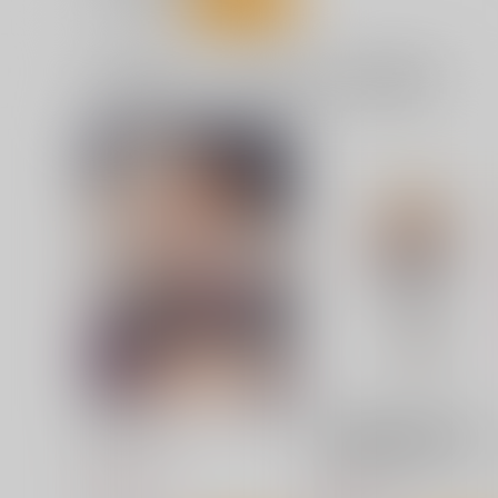
一緒に買われている同人作品または類似商品
[2608]マリンの着替え
[2608]マリンのピース
(Shexyo)_sB2タペストリー
(Shexyo)_sB2タペストリー
くわい屋
くわい屋
3,929
3,929
円
円
（税込）
（税込）
その着せ替え人形は恋をする
その着せ替え人形は恋をする
喜多川海夢
喜多川海夢
サンプル
作品詳細
サンプル
作品詳細
ギャルギャル
その着せ替え人形は恋をす
る 喜多川海夢 防水ステッカ
sand
ー
コパン
917
円
（税込）