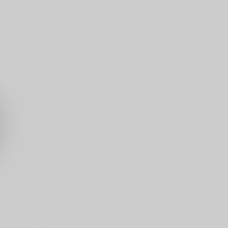
ょ
その着せ替え人形はHをする8
その着せ替え人形はHをする7
[
(
ぽぽちち
ぽぽちち
659
659
円
円
（税込）
（税込）
3
その着せ替え人形は恋をする
その着せ替え人形は恋をする
喜多川海夢
喜多川海夢
ト
サンプル
カート
サンプル
カート