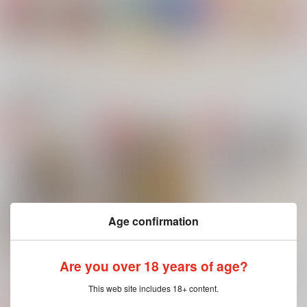
もっと見る！
関連商品(サークル)
T2 ART WORKS コミ
なのるんですEX3
うるし原智志・牧田良
ック総集編vol.01
信 ラフ＆らくがき本
小作人列伝!!
T2 ART WORKS
大好き!!ビーチクン
770
円
（税込）
1,760
787
円
専売
円
専売
（税込）
（税込）
魔法少女リリカルなのは
よろず
よろず
久瀬シイナ
高町なのは
Age confirmation
サンプル
サンプル
サンプル
フェイト・T・ハラオウン
カート
カート
カート
Are you over 18 years of age?
艶娘幻夢譚
≪新刊発売記念
瓶児 両面抱き枕カバ
≫【B5アクリルボー
ー B（ライクトロンリ
T2 ART WORKS
This web site includes 18+ content.
ド】艶娘幻夢譚
ッチ版）
T2 ART WORKS
T2 ART WORKS
1,980
円
専売
（税込）