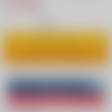
770円（税込）
7
通販ポイント：
pt獲得
？
◯
：在庫あり
カートに入れる
ワンクリックで今すぐ買う
Overseas customers can also purchase from here
Purchase on ZenMarket
Ship internationally via RAKUFUN
What is ZenMarket
?