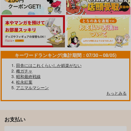
武蔵ちゃんの大不敬
小〇生で妊娠して赤ち
キヴォト
ゃん産んじゃいまし
ス Style Archive (モ
祭り幻想
た 総集編
カリ)
んつぁてぃむん
くわい屋
660
円
（税込）
2,357
787
円
円
（税込）
（税込）
武蔵ちゃん×トゥトくん
サクラコ
サンプル
サンプル
サンプル
作品詳細
作品詳細
作品詳細
キーワードランキング(集計期間：07/30～08/05)
田舎にはこれくらいしか娯楽がない
雌ガチャ
昭和最終戦線
松永紅葉
アニマルマシーン
もっとみる
お支払い
すてきな島留学★２
2年イカ組カキタレ先