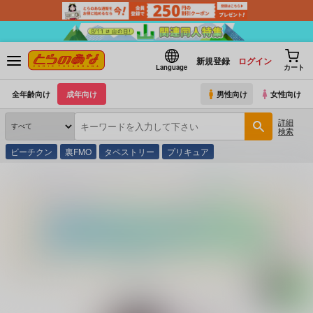
新規登録
ログイン
Language
カート
全年齢向け
成年向け
男性向け
女性向け
詳細
検索
ビーチクン
裏FMO
タペストリー
プリキュア
とらのあな通販
同人誌
In The Sky
ちょっとだけ愛が重いダークエルフが異世界