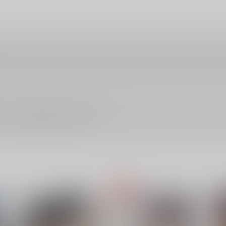
ださい。詳細は
こちら
をご覧ください。