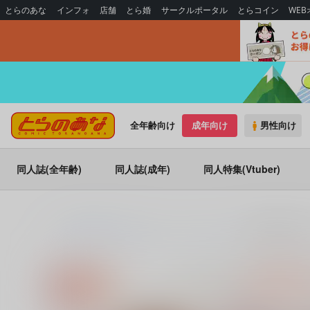
とらのあな
インフォ
店舗
とら婚
サークルポータル
とらコイン
WE
全年齢向け
成年向け
男性向け
同人誌(全年齢)
同人誌(成年)
同人特集(Vtuber)
とらのあな通販
同人アイテム
ツクルノモリ
【森倉円展Pris