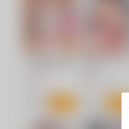
カースト最上位ギャルが元陰
人妻陰陽師サクヤ３寝取り
キャの幼馴染だったので教育
昇竜安井会
する
きょくちょ局
880
円
（税込）
1,100
円
（税込）
陰陽師
サクヤ
つぐみ
オリジナル
サンプル
カート
サンプル
カー