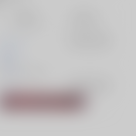
定期便（週1)
定期便（月2)
2026/08/12から
2026/08/20から
10日以内に発送
14日以内に発送
ツクルノモリ
入荷アラート
を設定
森倉円
2021/06/21
同人グッズ - その他/ Ｂ５
オリジナル
入荷アラート
を設定