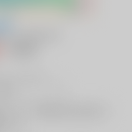
m】アクリルボード9
込）
キャンセル不可
0 ~ 2021/07/05 23:59
販希望
欲しいものリストに追加
る