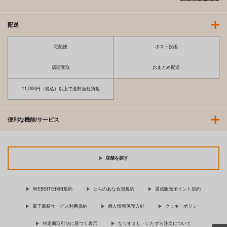
配送
宅配便
ポスト投函
アスカ様は告らせたい
箱庭の予言
ナポレオンフィッシ
ナポレオンフィッシ
店頭受取
おまとめ配送
ュ
ュ
11,000円（税込）以上で送料当社負担
2,750
1,870
円
円
（税込）
（税込）
アスカ×シンジ
アスカ×シンジ
便利な機能/サービス
サンプル
サンプル
作品詳細
作品詳細
店舗を探す
WEBSITE利用規約
とらのあな会員規約
通信販売ポイント規約
電子書籍サービス利用規約
個人情報保護方針
クッキーポリシー
特定商取引法に基づく表示
なりすまし・いたずら注文について