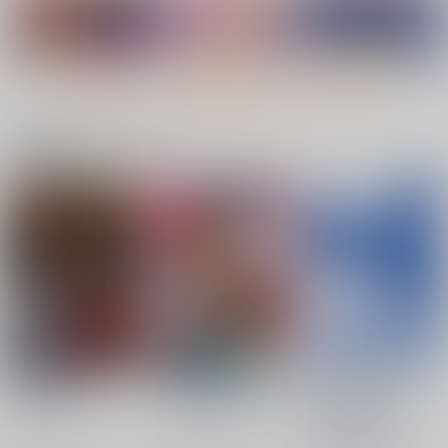
もっと見る！
関連商品(キャラクター)
エヴァンゲリオン総集
サキュ活ＪＫ
戦乙女の白濁
編 evangelium 1
スタジオ・ワラビー
スタジオ・ワラビー
パンツ騎士団
330
704
円
円
（税込）
（税込）
1,650
円
（税込）
式波・アスカ・ラングレ
ー
サンプル
サンプル
サンプル
作品詳細
作品詳細
作品詳細
箱庭の予言
アスカ様は告らせたい
ときが、走り出す -
Time Will Tell-
ナポレオンフィッシ
ナポレオンフィッシ
WANDERVOGEL
ュ
ュ