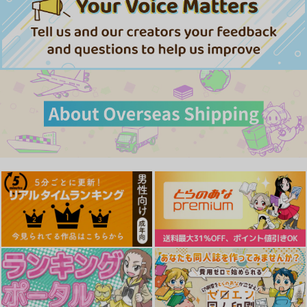
ュ
2,750
円
（税込）
新世紀エヴァンゲリオン
碇シンジ×アスカ
サンプル
カート
水堂茜の性欲処理係り
催眠えりな様
郁魅の膣に中出しまく
り
スタジオ・ワラビー
スタジオ・ワラビー
スタジオ・ワラビー
660
330
円
円
（税込）
（税込）
616
円
水堂茜
薙切えりな
（税込）
水戸郁魅
サンプル
サンプル
サンプル
作品詳細
作品詳細
作品詳細