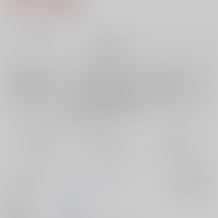
5
通販ポイント：
pt獲得
？
╳
：在庫なし
再販希望
店舗在庫
欲しいものリストに追加
再入荷を通知する
おまとめ目安と発送目安
?
毎度便
定期便（週1)
定期便（月2)
未定から
未定から
未定から
5日以内に発送
10日以内に発送
14日以内に発送
サークル名
スタジオ・ワラビー
入荷アラート
作家
蔵王