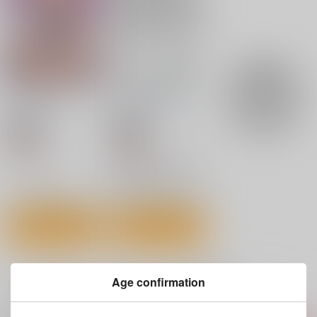
1,870
円
（税込）
新世紀エヴァンゲリオン
新世紀エヴァンゲリオン
新世紀エヴァンゲリオン
碇シンジ×アスカ
碇シンジ×アスカ
アスカ×シンジ
サンプル
サンプル
サンプル
カート
カート
カート
サキュ活ＪＫ
RichnessBlack＋α
スタジオ・ワラビー
スタジオ・ワラビー
セール中
セール中
330
440
円
円
（税込）
（税込）
オリジナル
新世紀エヴァンゲリオン
惣流・アスカ・ラングレー
綾波レイ
サンプル
サンプル
カート
カート
ときが、走り出す -
EVA参拾周年お祝い本
Age confirmation
Time Will Tell-
一緒に買われている同人作品または類似商品
RAYTREC
WANDERVOGEL
472
円
（税込）