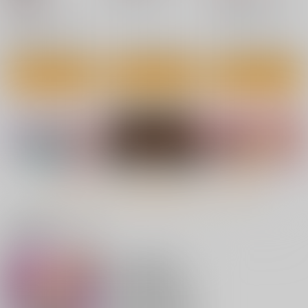
碇シンジ×アスカ
新世紀エヴァンゲリオン
綾波レイ
サンプル
サンプル
サンプル
カート
カート
カート
もっと見る！
関連商品(サークル)
碇…アスカ・ラングレ
箱庭の予言
シン・ちびアスカちゃ
ー？総集編
ん！！
ナポレオンフィッシ
トクセツ
トクセツ
ュ
1,980
880
円
円
（税込）
（税込）