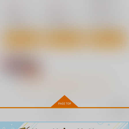
1,257
円
1,870
2,750
（税込）
円
円
（税込）
（税込）
新世紀エヴァンゲリオン
新世紀エヴァンゲリオン
新世紀エヴァンゲリオン
碇シンジ×アスカ
アスカ×シンジ
アスカ×シンジ
サンプル
サンプル
サンプル
カート
カート
カート
いいなり刹那
ペトラルカとミュセル
エイダ＆シェリー
ご奉仕します
スタジオ・ワラビー
スタジオ・ワラビー
スタジオ・ワラビー
220
220
円
円
（税込）
（税込）
704
円
（税込）
桜咲刹那
エイダ・ウォン
ペトラルカ・アン・エル
ダント三世
もっと見る！
サンプル
サンプル
サンプル
作品詳細
作品詳細
作品詳細
再販希望
30th Anniversary： N
eon Genesis Evange
lion
ナポレオンフィッシ