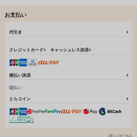
お支払い
代引き
0208
ときが、走り出す -
シン・ちびアスカちゃ
Time Will Tell-
ん！！
天狗のつづら
クレジットカード
キャッシュレス決済
WANDERVOGEL
トクセツ
715
円
（税込）
1,257
880
円
円
（税込）
（税込）
アスカ×碇シンジ×マリ
碇シンジ×アスカ
碇シンジ×アスカ
後払い決済
サンプル
サンプル
サンプル
作品詳細
作品詳細
作品詳細
とらコイン
詳しくはこちら