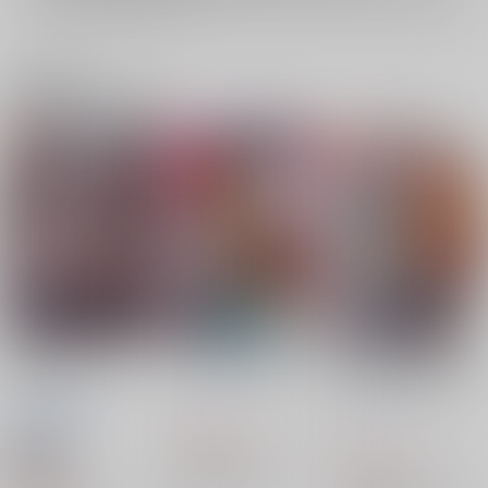
関連商品(ジャンル)
アヤナ●・レイ -空白
アスカ様は告らせたい
30th Anniversary： N
の14年間-
eon Genesis Evangel
ナポレオンフィッシ
ion
サムライ忍者
ナポレオンフィッシ
ュ
GREENTEA
ュ
2,750
円
（税込）
2,750
セール中
円
（税込）
新世紀エヴァンゲリオン
660
円
新世紀エヴァンゲリオン
（税込）
アスカ×シンジ