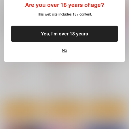
1,257
円
（税込）
Are you over 18 years of age?
新世紀エヴァンゲリオン
新世紀エヴァンゲリオン
オールキャラ
碇シンジ×アスカ
This web site includes 18+ content.
サンプル
サンプル
Yes, I'm over 18 years
カート
カート
No
RichnessBlack＋α
RE-TAKE改2
碇…アスカ・ラングレ
ー？総集編
スタジオ・ワラビー
スタジオ
トクセツ
KIMIGABUCHI
440
円
（税込）
1,980
円
1,100
惣流・アスカ・ラングレ
（税込）
円
（税込）
ー
碇シンジ×アスカ
式波・アスカ・ラングレ
ー
サンプル
サンプル
サンプル
作品詳細
作品詳細
作品詳細