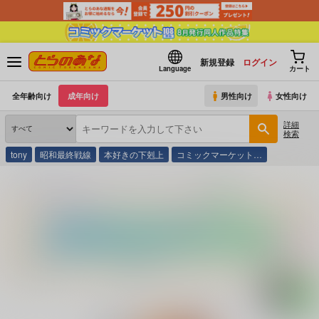
新規登録
ログイン
Language
カート
全年齢向け
成年向け
男性向け
女性向け
詳細
検索
tony
昭和最終戦線
本好きの下剋上
コミックマーケット…
とらのあな通販
同人誌
スタジオ・ワラビー
アスカノ刻