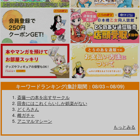
ことりちゃんひとりじ
魅惑のシャドウ
ヒメデジ
め
スタジオ・ワラビー
スタジオ・ワラビー
スタジオ・ワラビー
935
770
円
円
（税込）
（税込）
330
円
（税込）
シャドウレディ
鬼塚一愛
南ことり
サンプル
サンプル
サンプル
キーワードランキング(集計期間：08/03～08/09)
作品詳細
作品詳細
作品詳細
斎藤一の本を出すサークル
田舎にはこれくらいしか娯楽がない
どくろさん
雌ガチャ
アニマルマシーン
もっとみる