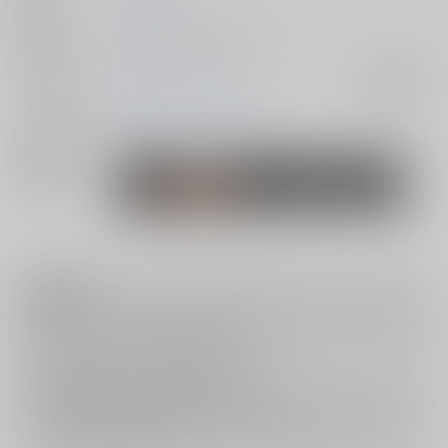
発行日
2010/11/28
種別/サイズ
同人誌 - その他/ Ｂ５ 28p
ジャンル/
新世紀エヴァンゲリオン
入荷アラート
サブジャンル
メインキャラ
惣流・アスカ・ラングレー
関連特集
注意事項
キャンセルについては
こちら
をご覧下さい。
返品については
こちら
をご覧下さい。
おまとめ配送については
こちら
をご覧下さい。
再販投票については
こちら
をご覧下さい。
イベント応募券付商品などをご購入の際は毎度便をご利用ください。
詳細は
こちら
をご覧ください。