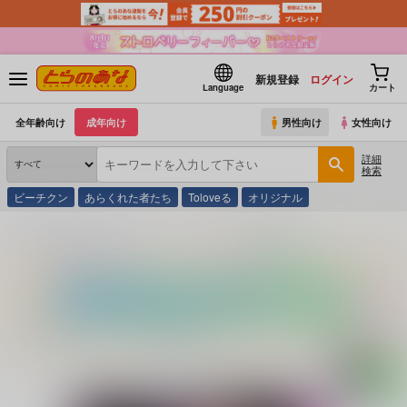
新規登録
ログイン
Language
カート
全年齢向け
成年向け
男性向け
女性向け
詳細
検索
ビーチクン
あらくれた者たち
Toloveる
オリジナル
とらのあな通販
同人アイテム
イノライ
ケダモノの唄