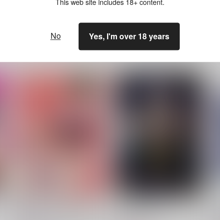
ださい。詳細は
こちら
をご覧ください。
This web site includes 18+ content.
No
Yes, I'm over 18 years
花蜜 マゾレズを浸す甘い毒
Lord of the Orb
NeoSeporium
ちゆうどう