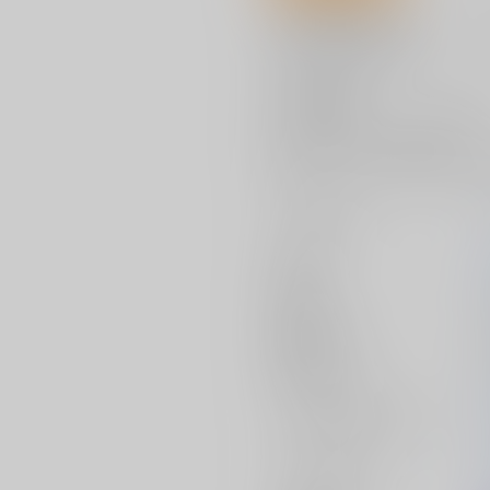
01. Howling Star
原曲：偶像に世界を委ねて ～ Idoratr
/セラミックスの杖刀人
02. 蓬莱物語
原曲：竹取飛翔 ～ Lunatic Princ
03. Remember us -ideologies-
原曲：リバースイデオロギー/不
サークル名
作家
発行日
種別/サイズ
初出イベント
ジャンル/
サブジャンル
カップリング