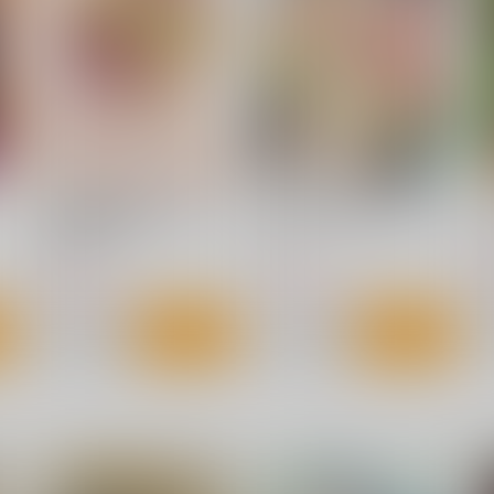
なりレズオイルマッサージ
はむらび14
NeoSeporium
880
円
（税込）
629
2
円
（税込）
東方Project
ナズーリン
東方Project
風見幽香×アリス
東
ト
サンプル
カート
サンプル
カート
俺 異世界で魔法使いにな
俺 異世界で魔法使いになる
T
る 総集編
５
赤兎
赤兎
6
2,200
1,100
円
円
（税込）
（税込）
鈴
サンプル
作品詳細
サンプル
作品詳細