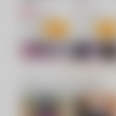
赤錆ニンジン
472
円
（税込）
1,485
円
専売
（税込）
東方Project
射命丸文
東方Project
博麗霊夢
サンプル
カート
サンプル
カー
一緒に買われている同人作品または類似商品
神聖ファウンテン触手苗床総
あやしいけーねせんせい