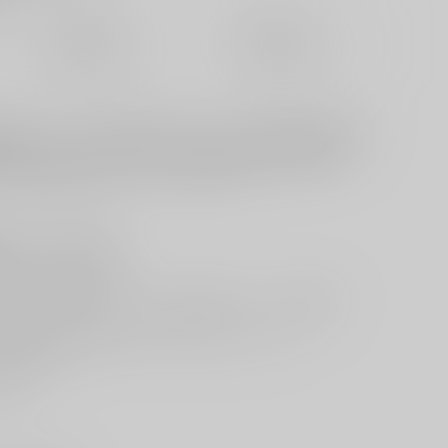
定期便（週1)
定期便（月2)
未定から
未定から
10日以内に発送
14日以内に発送
ンジ及び、輝夜と正邪のアレンジ！Tr.1Howling Star原曲1.
ze World/セラミックスの杖刀人Tr.2 蓬莱物語原曲2.竹取飛翔 ～
ber us -Ideologies-原曲3 リバースイデオロギー
”エアコミケ2”新譜、
ar
』をご紹介します！
ジ及び、輝夜と正邪のアレンジを収録したシングルが登場！
はキャッチーなサビを伸びやかに歌い上げるボーカルアレンジ！
も聴き逃せない！
ませ！