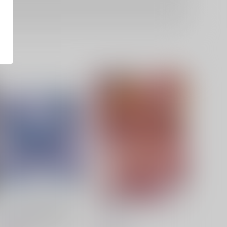
零れ桜／黄昏模様の感情論
フラふぇち
幽閉サテライト
しもやけ堂