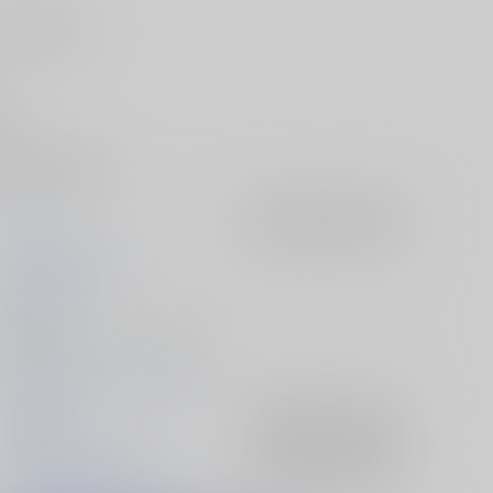
ize World
ess
可能弾幕には反則を
イノライ
入荷アラート
を設定
ACTRcok
cheluce
2021/01/09
音楽CD - ロック/ ＣＤ－ＲＯＭ
2020/12/30～31 エアコミケ2
東方Project
入荷アラート
を設定
埴安神袿姫×杖刀偶磨弓
入荷アラート
を設定