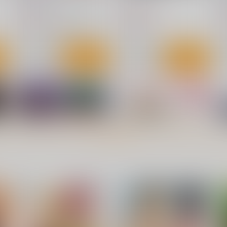
629
2,354
2
円
円
（税込）
（税込）
東方Project
風見幽香×アリス
東方Project
東
ト
サンプル
カート
サンプル
カート
もっと見る！
幽香のぬとぬとドスケベふた
ナズさまのいう通り！
星