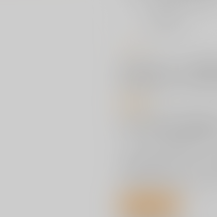
おまとめ目安と発送目安
?
毎度便
未定から
5日以内に発送
コメント
エアコミケ２シングル！東方鬼形獣アレ
偶像に世界を委ねて ～ Idoratri
Lunatic PrincessTr.3 Remem
商品紹介
サークル【
イノライ
】がお贈りする
[東方Project]音楽CD『
Howling St
イノライによる東方鬼形獣アレン
表題曲「Howling Star」
「Remember us」のアレンジ
是非、お手元にてお聴きください
トラックリスト