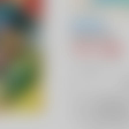
全年齢
Howling Star
787円（税込
7
通販ポイント：
pt獲得
？
╳
：在庫なし
再
店舗在庫
を確認
再入荷を通知す