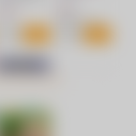
,750
660
円
円
（税込）
（税込）
方Project
東方Project
フランドール・スカーレット
サンプル
カート
サンプル
カート
に寄せる想い/色は匂へど散
妊活幽々子様