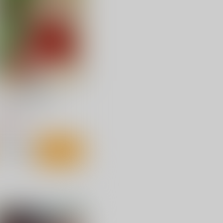
りぬるを
しもやけ堂
幽閉サテライト
660
円
（税込）
,750
円
（税込）
東方Project
西行寺幽々子
方Project
サンプル
カート
サンプル
カート
he Valiant Red Peon
んじゃめな本舗
05
円
（税込）
鹿御前
サンプル
作品詳細