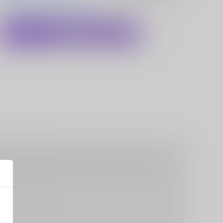
杖刀偶磨弓
蓬莱山輝夜
埴安神袿姫