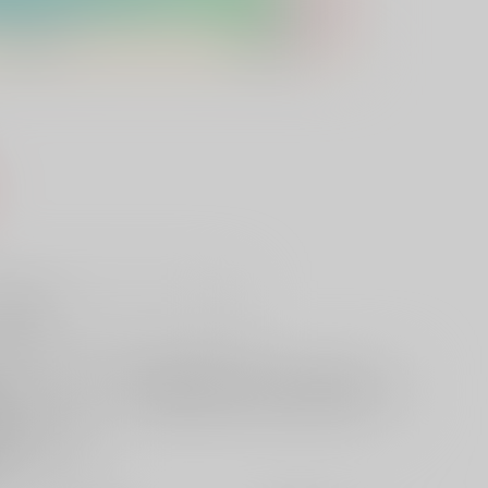
）
販希望
欲しいものリストに追加
る