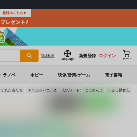
新規登録
ログイン
詳細
検索
Language
カート
・ラノベ
ホビー
映像/音楽/ゲーム
電子書籍
らくれた者たち
RPGカンパニー2
人気ワード:
にじさんじ
うるし原智志
ポストする
LINEで送る