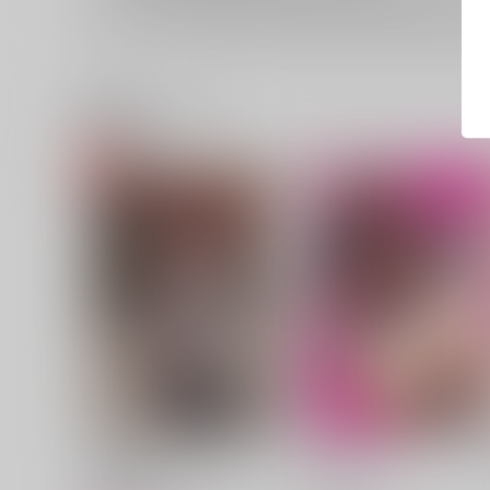
イベント応募券付商品などをご購入の際は毎度便をご利用く
関連商品(ジャンル)
霊夢先輩が仕事明けでセック
焼け鴉
スする話
こまめすがた