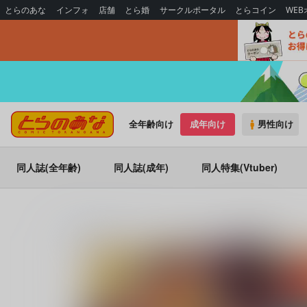
とらのあな
インフォ
店舗
とら婚
サークルポータル
とらコイン
WE
全年齢向け
成年向け
男性向け
同人誌(全年齢)
同人誌(成年)
同人特集(Vtuber)
とらのあな通販
同人アイテム
イノライ
Howling Star