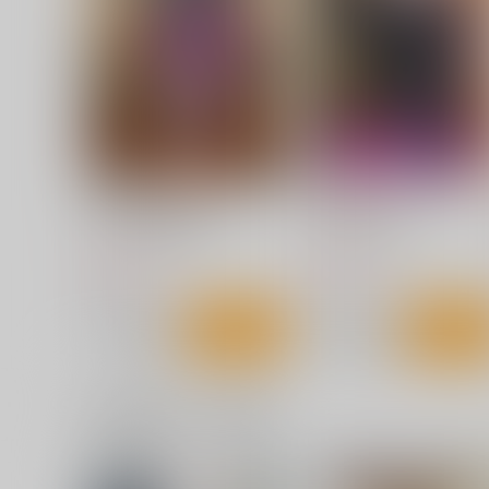
集編
こまめすがた
神聖ファウンテン
944
円
（税込）
1,885
円
（税込）
東方Project
上白沢慧音
東方Project
フランドール・スカーレット
レミリア・スカーレット
サンプル
カート
サンプル
カー
パチュリー・ノーレッジ
刑部姫 豪華客船へ行く
Snake Foot
んじゃめな本舗
んじゃめな本舗
605
605
円
円
（税込）
（税込）
刑部姫
ライダー
サンプル
作品詳細
サンプル
作品詳細
一緒に買われている商品