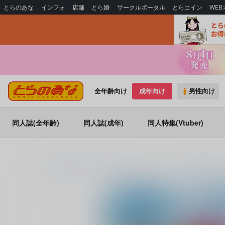
とらのあな
インフォ
店舗
とら婚
サークルポータル
とらコイン
WE
全年齢向け
成年向け
男性向け
同人誌(全年齢)
同人誌(成年)
同人特集(Vtuber)
とらのあな通販
同人誌
AFEE エンターテイメント表現の自由の