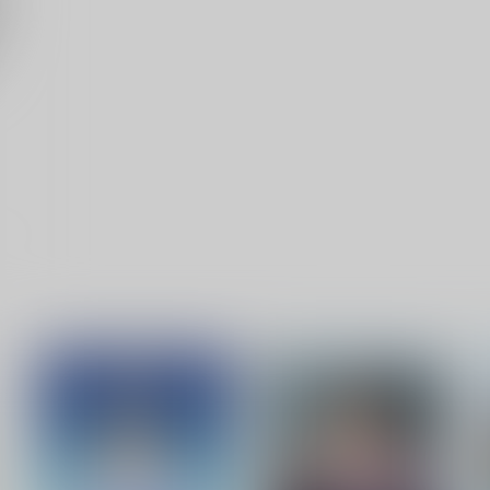
ト
サンプル
カート
サンプル
カート
上
二次元キャラクターとの結婚
日本航空チケット便覧 国内
j
式のしかた 第11版
線編
情
近藤顕彦
新砂通信
2,144
1,980
1
円
円
（税込）
（税込）
評論・研究
評論・研究