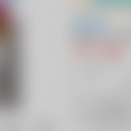
全年齢
AFEEマガジン 第
770円（税込
7
通販ポイント：
pt獲得
？
╳
：在庫なし
再
店舗在庫
を確認
再入荷を通知す