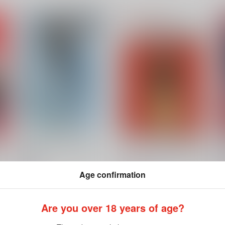
６
辻真先アニメエッセイ集
僕らを育てた声 古川登志夫篇
廃
？
vol. 2
アンド・ナウの会
辻真先
Age confirmation
1,572
3
円
（税込）
944
円
（税込）
オリジナル
エッセイ
Are you over 18 years of age?
ト
サンプル
カート
サンプル
カート