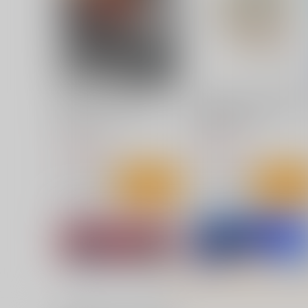
サンプル
カート
サンプル
カー
AFEEマガジン第25号
二次元キャラクターとの結
式のしかた 第11版
AFEE エンターテイメント表
近藤顕彦
現の自由の会
2,144
円
1,210
（税込）
円
（税込）
サンプル
作品詳細
サンプル
作品詳細
クマ対策
A5サイズの薄い本100冊運
る手搬入ツールと多品目向
Watatoshi
設営用品を紹介する本
綴虚堂
880
円
（税込）
770
円
（税込）
評論・研究
評論・研究