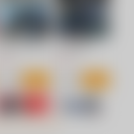
サンプル
カート
サンプル
カート
まるごと！！名古屋港水族館
シン・旧水族館物語
athyscaphe
Bathyscaphe
00
600
円
円
（税込）
（税込）
サンプル
作品詳細
サンプル
作品詳細
四留本～大卒のために８年間
２０２６年（令和８年）年齢
もがいた話～
早見表【エルフ族等対応版】
りだんだんと。
網際情報館
550
110
円
円
専売
専売
（税込）
（税込）
評論・研究
評論・研究