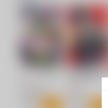
スーパーリアル麻雀毒本P2
ゼロから始める投資生活
老後に必要なお金はいくら
華ディスコ
編
いちべーしす
4,715
円
（税込）
440
円
（税込）
スーパーリアル麻雀
ショウ子
評論・研究
芹沢未来
香織
サンプル
カート
サンプル
カー