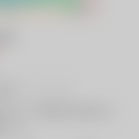
11号
）
販希望
欲しいものリストに追加
る