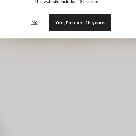
This web site includes 18+ content.
No
Yes, I'm over 18 years
もっと見る！
オタクの生活史
詐欺大全
表
オタクの生活史
Watatoshi
Wa
1,980
880
8
円
円
専売
（税込）
（税込）
評論・研究
評論・研究