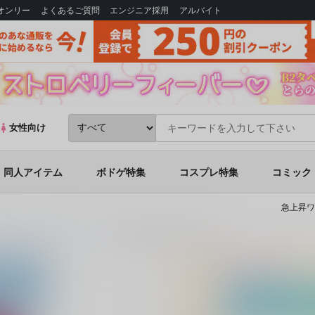
Bオンリー
よくあるご質問
エンジニア採用
アルバイト
女性向け
同人アイテム
ボドゲ特集
コスプレ特集
コミック
急上昇ワ
会
AFEEマガジン
(シリーズ)
AFEEマガジン 第11号