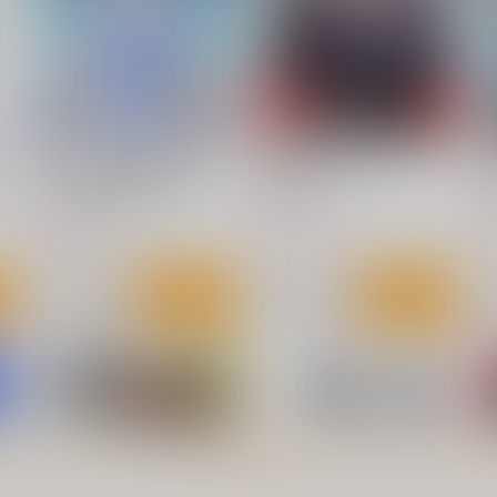
ト
サンプル
カート
サンプル
カート
婚
くりした善行の「表現の自
都議vsビッグサイト
由」を守る参院選'22
AMG東京
B
AMG東京
550
6
円
（税込）
770
円
（税込）
サンプル
作品詳細
サンプル
作品詳細
べ
台湾的旅遊風景 東台湾・南迴
さよなら往復・連続乗車券
け
旅遊(宜蘭・花蓮・台東・屏
総集編
東)
千屋通信所
新砂通信
880
1,320
もっと見る！
円
円
（税込）
（税込）
旅行・ルポ作品
鉄道