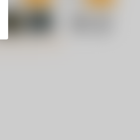
闇バイト特集
投資信託あるある10選 一番
難しいのはほったらかすこと
tatoshi
だった
いちべーしす
80
円
（税込）
110
円
（税込）
評論・研究
評論・研究