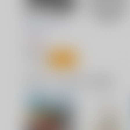
サンプル
カート
サンプル
カー
AFEEマガジン第25号
AFEE エンターテイメント表
現の自由の会
1,210
円
（税込）
評論・研究
サンプル
カート
一緒に買われている同人作品または類似商品
シン・旧水族館物語
武統の場合-中国による台湾
陸戦
Bathyscaphe
隅田金属ぼるじひ社
600
円
（税込）
990
円
（税込）
評論・研究
評論・研究