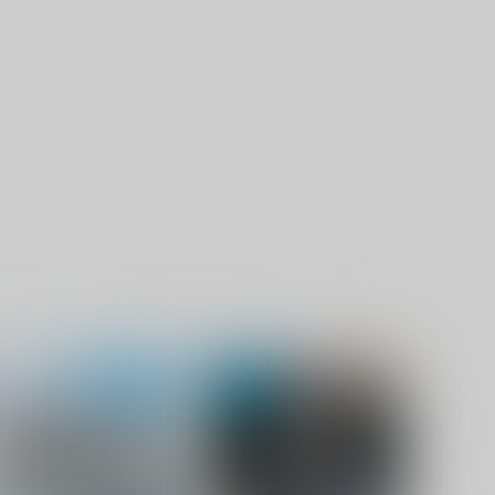
サンプル
カート
サンプル
カート
ourney knowledge台湾旅行
令和エロマンガのニューウェ
報2026-2027
ーブ ジェンダレス＆AI
千屋通信所
夜話.zip
,430
1,980
円
円
（税込）
（税込）
旅行・ルポ作品
評論・研究