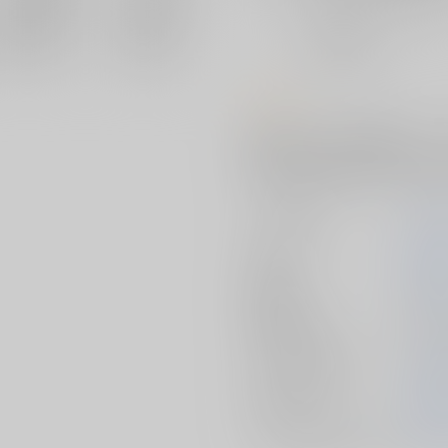
おまとめ目安と発送目安
?
毎度便
未定から
5日以内に発送
コメント
目次(1)：ジンクスが覆った日 
山田太郎さんの選挙戦を振り返って
過去10号のAFEEマガジンを広
サークル名
AFE
作家
坂井
発行日
2019/
種別/サイズ
同人誌 
シリーズ（同人）
AFE
初出イベント
201
ジャンル/
サブジャンル
評論