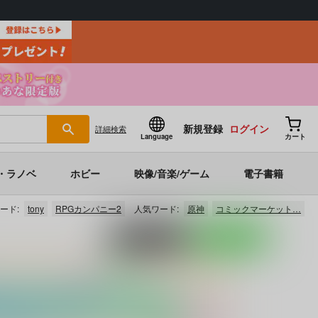
新規登録
ログイン
詳細
検索
Language
カート
・ラノベ
ホビー
映像/音楽/ゲーム
電子書籍
ード:
tony
RPGカンパニー2
人気ワード:
原神
コミックマーケット…
ポストする
LINEで送る