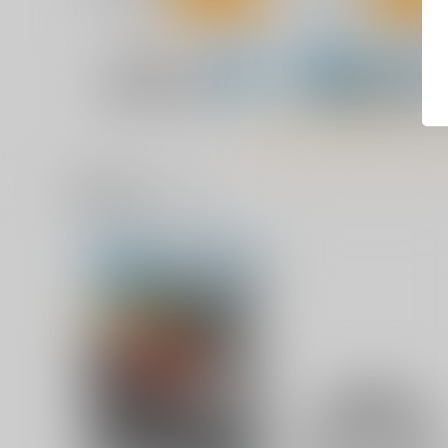
関連商品(サークル)
わくわく餃子本っ！３２
AFEEマガジン第25号
きまぐれな鮪亭
AFEE エンターテイメント
現の自由の会
825
円
（税込）
1,210
評論・研究
円
（税込）
評論・研究