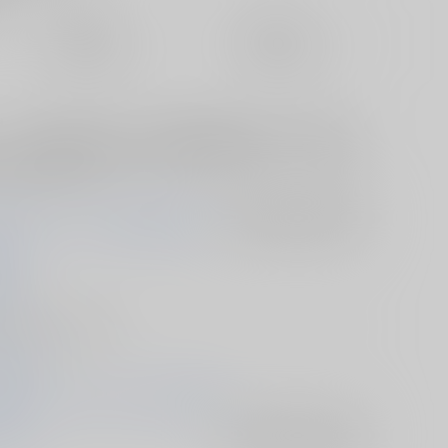
定期便（週1)
定期便（月2)
未定から
未定から
10日以内に発送
14日以内に発送
～ネット選挙以上の快挙～／今回の参院選は政治の大きな転換点 ～
～／2019年上半期 AFEEの質問状・意見書・パブコメまとめ／
告から振り返る…など
E エンターテイメント表現の自由の会
入荷アラート
を設定
崇俊
08/11
- その他/ Ｂ５ 56p
Eマガジン
9/08/11 コミックマーケット96（3日目）
・研究
入荷アラート
を設定