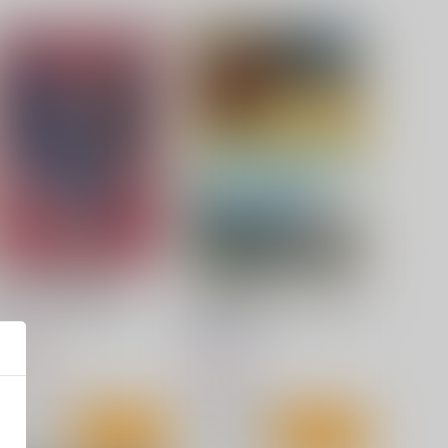
版旧制服図鑑総集編02
台湾的旅遊風景 台北近郊的風
景2023-2026
麒麟堂
千屋通信所
,960
円
（税込）
550
円
（税込）
評論・研究
旅行・ルポ作品
サンプル
カート
サンプル
カート