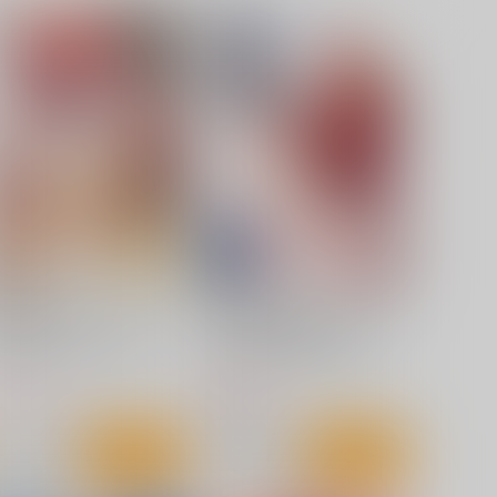
織第27章 籠の中のメラン
詩織 最終章下巻 しあわせ
コリック
のカタチ Darkness
IGH RISK REVOLUTION
HIGH RISK REVOLUTION
80
990
円
円
（税込）
（税込）
藤崎詩織
サンプル
作品詳細
サンプル
作品詳細