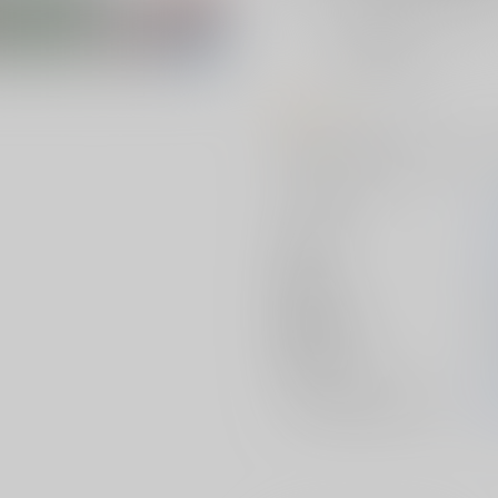
おまとめ目安と発送目安
?
毎度便
未定から
5日以内に発送
コメント
25周年記念で総集編をつくりまし
サークル名
作家
発行日
2
種別/サイズ
初出イベント
ジャンル/
サブジャンル