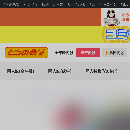
とらのあな
インフォ
店舗
とら婚
サークルポータル
とらコイン
WE
全年齢向け
成年向け
男性向け
同人誌(全年齢)
同人誌(成年)
同人特集(Vtuber)
とらのあな通販
同人誌
HIGH RISK REVOLUTION
TOKIMEM