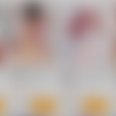
詩織総集篇 堕の章 Vol.19-
詩織ライブラリ2024 詩織全
詩
21
表紙画集
HIGH RISK REVOLUTION
HIGH RISK REVOLUTION
H
2,200
3,818
8
円
円
（税込）
（税込）
藤崎詩織
サンプル
作品詳細
サンプル
作品詳細