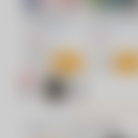
サンプル
カート
サンプル
カー
詩織 最終章下巻 しあわせ
ハドソン伝説7 天外魔境II編
のカタチ Darkness
加エピソード
HIGH RISK REVOLUTION
HIGH RISK REVOLUTION
990
1,540
円
円
（税込）
（税込）
恋愛シミュレーション
レトロゲーム
藤崎詩織
サンプル
カート
サンプル
カー
一緒に買われている同人作品または類似商品