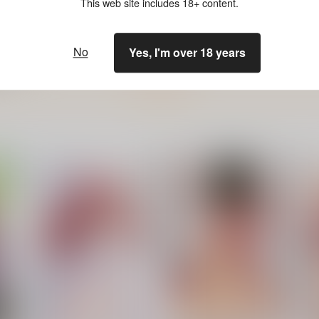
This web site includes 18+ content.
No
Yes, I'm over 18 years
もっと見る！