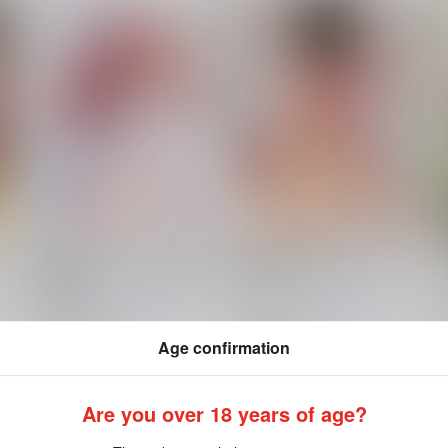
ン
詩織ライブラリ2024 詩織全
詩織総集篇 堕の章 Vol.19-
表紙画集
21
ョ
HIGH RISK REVOLUTION
HIGH RISK REVOLUTION
3,818
2,200
1
円
円
（税込）
（税込）
Age confirmation
恋愛シミュレーション
恋愛シミュレーション
藤崎詩織
Are you over 18 years of age?
ト
サンプル
カート
サンプル
カート