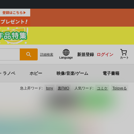
新規登録
ログイン
詳細
検索
Language
カート
・ラノベ
ホビー
映像/音楽/ゲーム
電子書籍
急上昇ワード:
tony
裏FMO
人気ワード:
コミケ
Toloveる
ポストする
LINEで送る