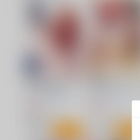
詩織 最終章下巻 しあわせ
詩織第27章 籠の中のメラ
のカタチ Darkness
コリック
HIGH RISK REVOLUTION
HIGH RISK REVOLUTION
990
880
円
円
（税込）
（税込）
恋愛シミュレーション
恋愛シミュレーション
藤崎詩織
サンプル
カート
サンプル
カー