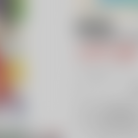
18禁
TOKIMEMO COL
1,887円（税
17
通販ポイント：
pt獲得
？
╳
：在庫なし
再
店舗在庫
を確認
再入荷を通知す