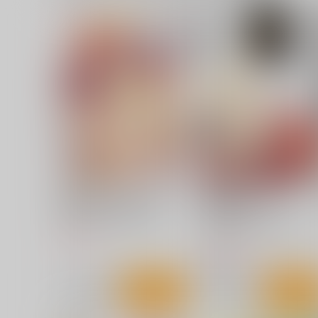
詩織総集篇 贄の章
VOL.11-15
HIGH RISK REVOLUTION
2,310
円
専売
（税込）
恋愛シミュレーション
藤崎詩織
サンプル
カート
詩織第28章 奈落の姫
詩織総集篇 贄の章
VOL.11-15
HIGH RISK REVOLUTION
HIGH RISK REVOLUTION
990
円
（税込）
2,310
円
（税込）
藤崎詩織
サンプル
作品詳細
サンプル
作品詳細