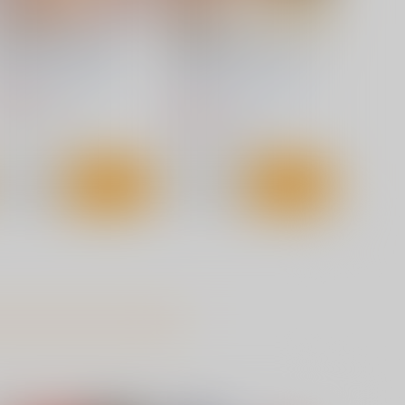
織第28章 奈落の姫
詩織第27章 籠の中のメラン
コリック
IGH RISK REVOLUTION
HIGH RISK REVOLUTION
90
円
（税込）
880
円
（税込）
恋愛シミュレーション
恋愛シミュレーション
サンプル
カート
サンプル
カート