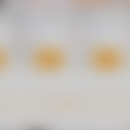
ト
追
詩織ライブラリ2024 詩織全
詩織総集篇 堕の章 Vol.19-
詩
表紙画集
21
H
HIGH RISK REVOLUTION
HIGH RISK REVOLUTION
9
3,818
2,200
円
円
（税込）
（税込）
恋愛シミュレーション
恋愛シミュレーション
藤崎詩織
ト
サンプル
カート
サンプル
カート
もっと見る！