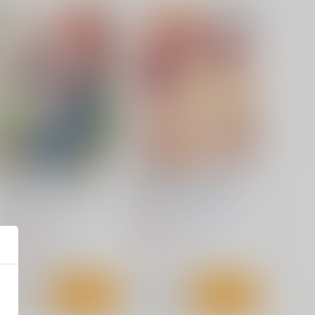
ときめきパーティセンセーシ
詩織第28章 奈落の姫
ンメモリアルブックR
HIGH RISK REVOLUTION
ときパ準備会
990
円
（税込）
,430
円
（税込）
恋愛シミュレーション
恋愛シミュレーション
サンプル
カート
サンプル
カート