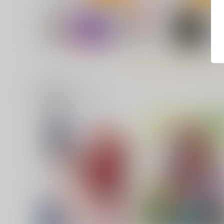
関連商品(サークル)
プリンセスケージ -ホストと
詩織総集篇 贄の章
姫と嘘の恋-
VOL.11-15
CHARON
HIGH RISK REVOLUTION
3,300
2,310
円
円
専売
（税込）
（税込）
恋愛シミュレーション
恋愛シミュレーション
藤崎詩織