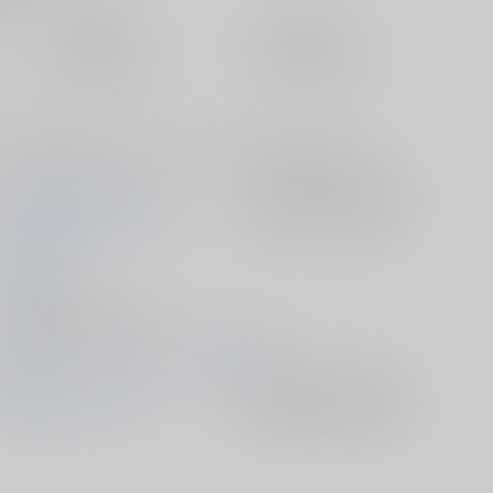
定期便（週1)
定期便（月2)
未定から
未定から
10日以内に発送
14日以内に発送
た。25年分のカラーイラストとコミックをつめこみました。
HIGH RISK REVOLUTION
入荷アラート
を設定
あいざわひろし
019/08/10
同人誌 - 漫画/ Ｂ５ 124p
2019/08/10 コミックマーケット96（2日目）
恋愛シミュレーション
入荷アラート
を設定