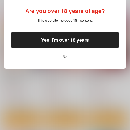
一緒に買われている同人作品または類似商品
プリまんが!!
てしまった結果その２
EDGE WORTH
なつみんのさーくる
にぃさん工房
Are you over 18 years of age?
1,430
円
専売
（税込）
748
935
円
円
専売
（税込）
（税込）
プリキュア
This web site includes 18+ content.
プリキュア
プリキュア
森亜るるか
森亜るるか
蒼風なな×紫雨こころ
Yes, I'm over 18 years
サンプル
サンプル
サンプル
カート
カート
カート
No
獅子の姫と30日の繁
おねショタショコラち
完全敗北ショコラちゃ
殖プラン
ゃん
ん
のりのり製菓
夢茶会
夢茶会
2,400
660
1,100
円
円
円
（税込）
（税込）
（税込）
剣城あきら
剣城あきら
アスラン×カガリ
サンプル
サンプル
サンプル
作品詳細
作品詳細
作品詳細
おまけ本これくしょん
ネットリテラシーが低
スイートおまとめ本