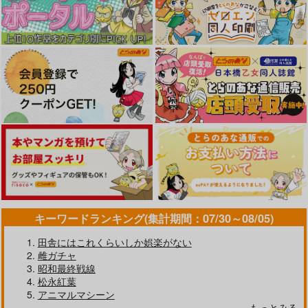
作品詳細
作品詳細
作品詳細
キーワードランキング(集計期間：07/30～08/05)
田舎にはこれくらいしか娯楽がない
雌ガチャ
昭和最終戦線
松永紅葉
アニマルマシーン
もっとみる