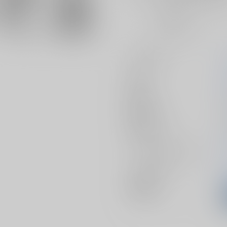
おまとめ目安と発送目安
?
毎度便
未定から
5日以内に発送
サークル名
作家
発行日
種別/サイズ
初出イベント
ジャンル/
サブジャンル
メインキャラ
関連特集