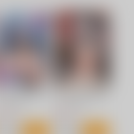
艦隊これくしょん-艦これ-
トンブリ
明石
大淀
サンプル
カート
サンプル
カート
先生っ二人がかりはズルいで
マスターが元気になる魔法で
す
す
げん@WORKS
むげん@WORKS
93
693
円
円
（税込）
（税込）
雨アコ
白尾エリ
ゲームマスター響～リアル脱
鈴谷だって恥ずいんだからに
出ゲーム編～
ゃ
サンプル
作品詳細
サンプル
作品詳細
さといも牧場
むげん@WORKS