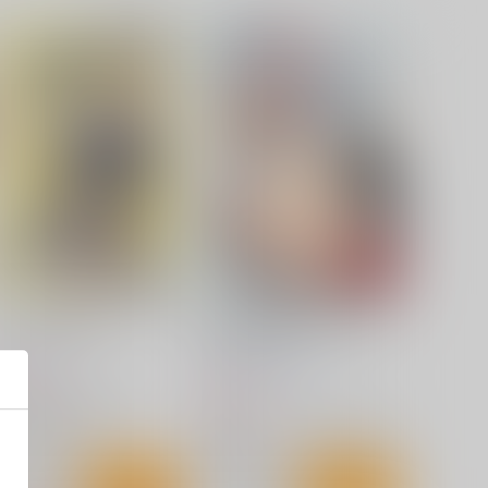
アイオワに溺れたい
艦これ股下潜り込みおぱんつ
イラスト本4
充電し忘れ
Make to Unlauful !
70
円
（税込）
660
円
（税込）
艦隊これくしょん-艦これ-
艦隊これくしょん-艦これ-
鹿島
アイオワ×提督
朝潮