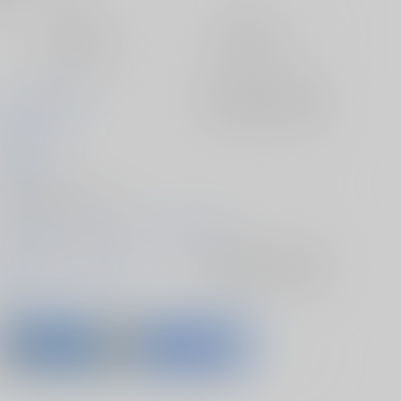
定期便（週1)
定期便（月2)
未定から
未定から
10日以内に発送
14日以内に発送
むげん@WORKS
入荷アラート
を設定
秋月秋名
2017/12/31
同人誌 - 漫画/ Ｂ５ 20p
2017/12/31 コミックマーケット93（3日目）
艦隊これくしょん-艦これ-
入荷アラート
を設定
鈴谷