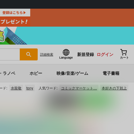
新規登録
ログイン
詳細
検索
Language
カート
・ラノベ
ホビー
映像/音楽/ゲーム
電子書籍
ード:
水龍敬
tony
人気ワード:
コミックマーケット…
本好きの下剋上
ポストする
LINEで送る