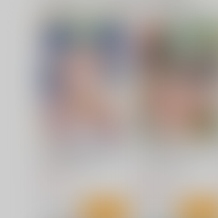
天津風
サンプル
カート
サンプル
カー
風紀委員会総集編
むげん@WORKS
1,210
円
（税込）
ブルーアーカイブ -Blue Archive-
銀鏡イオリ
天雨アコ
サンプル
カート
鈴谷と提督の正反対な夏休み
鈴谷だって恥ずいんだから
ゃ
むげん@WORKS
むげん@WORKS
693
円
（税込）
693
円
（税込）
鈴谷
鈴谷
性務遂行秘処書艦鹿島
Kantai Fetishism3 -艦隊フ
ティシズム3-
Aquarius Gate
サンプル
作品詳細
サンプル
作品詳細
Fusionz