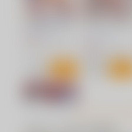
サンプル
カート
サンプル
カー
鈴谷と提督の正反対な夏休み
マスターが元気になる魔法
す２
むげん@WORKS
むげん@WORKS
693
円
（税込）
693
円
（税込）
艦隊これくしょん-艦これ-
鈴谷
ブルーアーカイブ -Blue Archive
白尾エリ
サンプル
カート
サンプル
カー
時雨機械式発情治療録！！
艦これ股下潜り込みおぱん
イラスト本2
光の燭
Make to Unlauful !
770
円
（税込）
660
円
（税込）
艦隊これくしょん-艦これ-
時雨
一緒に買われている同人作品または類似商品
艦隊これくしょん-艦これ-
島
浜風