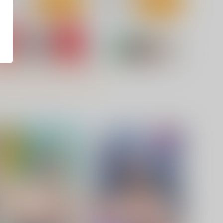
サンプル
カート
サンプル
カート
艦娘の（胸部）装甲が透ける
Admiral!11
ガネ4
HMA
usionz
825
円
（税込）
110
円
セール中
（税込）
艦隊これくしょん-艦これ-
艦隊これくしょん-艦これ-
ビスマルク