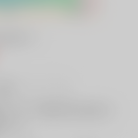
っるよーっ
）
販希望
欲しいものリストに追加
る