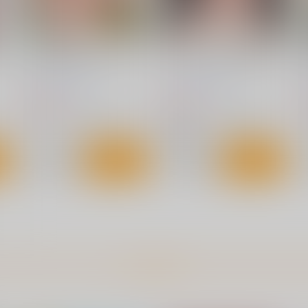
ト
サンプル
カート
サンプル
カート
で
鈴谷だって恥ずいんだからに
マスターが元気になる魔法で
ゃ
す
むげん@WORKS
むげん@WORKS
む
693
693
6
円
円
（税込）
（税込）
-
艦隊これくしょん-艦これ-
鈴谷
ブルーアーカイブ -Blue Archive-
白尾エリ
ト
サンプル
カート
サンプル
カート
つ
Fle★Pai Summer
艦むすといっしょ-鹿島編-
T
常時無常
みたらし倶楽部
もっと見る！
K
785
763
円
円
（税込）
（税込）
こ
艦隊これくしょん-艦これ-
艦隊これくしょん-艦これ-
鹿島
6
風
フレッチャー