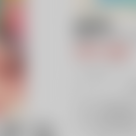
18禁
鈴谷もコスプレす
660円（税込
6
通販ポイント：
pt獲得
？
╳
：在庫なし
再
店舗在庫
を確認
再入荷を通知す