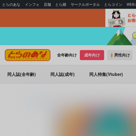
とらのあな
インフォ
店舗
とら婚
サークルポータル
とらコイン
WE
全年齢向け
成年向け
男性向け
同人誌(全年齢)
同人誌(成年)
同人特集(Vtuber)
とらのあな通販
同人誌
むげん@WORKS
鈴谷もコスプレすっ