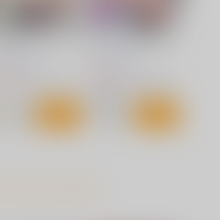
サンプル
カート
サンプル
カート
提督ここは入っちゃダメだっ
先生っ二人がかりはズルいで
て！
す
げん@WORKS
むげん@WORKS
93
693
円
円
（税込）
（税込）
艦隊これくしょん-艦これ-
鈴谷
ブルーアーカイブ -Blue Archive-
天雨アコ
サンプル
カート
サンプル
カート
honbricchi～トンブリちゃ
戦艦の砲台 ～海から陸へ！レ
んとねこてーとく
ーザー測量で蘇る巨大地下空
間・壱岐要塞の全貌
URONEKO-WORK's-くろね
さざなみ壊変
わぁくす-
1,320
円
（税込）
60
円
ミリタリー
赤城
加賀
（税込）