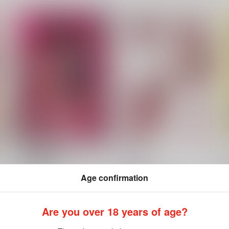
時雨機械式尋問EX4－僕の絶
大和の羽衣
頂お披露目会－
美術部
光の燭
1,100
7
Age confirmation
円
（税込）
770
円
（税込）
雨
艦隊これくしょん-艦これ-
艦隊これくしょん-艦これ-
時雨
大和×提督
Are you over 18 years of age?
浦風