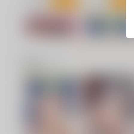
サンプル
カート
サンプル
カー
関連商品(サークル)
しりあなる
鈴谷と提督の正反対な夏休
チョットだけアルヨ。
むげん@WORKS
707
693
円
円
（税込）
（税込）
艦隊これくしょん-艦これ-
深雪
艦隊これくしょん-艦これ-
鈴
天城
鈴谷