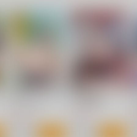
ト
サンプル
カート
サンプル
カート
に
提督ここは入っちゃダメだっ
風紀委員会総集編
て！
むげん@WORKS
むげん@WORKS
む
1,210
円
（税込）
693
6
円
（税込）
銀鏡イオリ
鈴谷
天
ェ
艦娘の（胸部）装甲が透ける
艦これ世界迷作劇場～赤ずき
メガネ RETURNS2
ん・三匹の子ぶた～
サンプル
作品詳細
サンプル
作品詳細
Fusionz
さといも牧場