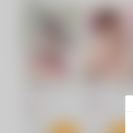
SHIGUNYAN Artworks Vil.3
時雨ベッドウェッタ総集編
しぐにゃん
あまくち少女
660
1,870
円
円
（税込）
（税込）
艦隊これくしょん-艦これ-
榛名
艦隊これくしょん-艦これ-
時
加賀