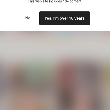
ト
サンプル
カート
サンプル
カート
This web site includes 18+ content.
No
Yes, I'm over 18 years
もっと見る！
み
この戦艦長門がチョロいなど
艦娘の（胸部）装甲が透ける
断じて…
メガネ3
メ
くるみ並木
Fusionz
F
1,210
110
円
円
セール中
専売
（税込）
（税込）
谷
艦隊これくしょん-艦これ-
長門
艦隊これくしょん-艦これ-