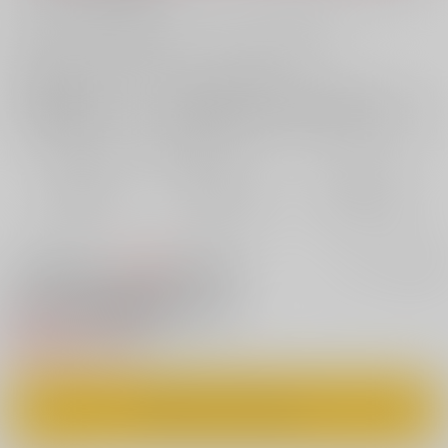
お支払い金額：
660円
+
送料+サービス料・手数料
?
お支払時期についてはこちらをご覧ください
?
店舗在庫
欲しいものリストに追加
おまとめ目安と発送目安
?
毎度便
定期便（週1)
定期便（月2)
2026/08/09から
2026/08/12から
2026/08/20から
5日以内に発送
10日以内に発送
14日以内に発送
100円
セット値引きとは
?
この商品も買うと
値引き適用！
俺の艦隊戦 Tec.01
電子書籍
550円
（税込）
カートに入れる