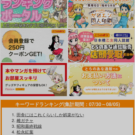
メガえっちロワイヤル
必勝ダンジョンのうす
いほん
白ネギ屋
STAR BERRY
787
円
（税込）
612
円
（税込）
タウニー
アスリン
サンプル
サンプル
作品詳細
作品詳細
キーワードランキング(集計期間：07/30～08/05)
田舎にはこれくらいしか娯楽がない
雌ガチャ
昭和最終戦線
松永紅葉