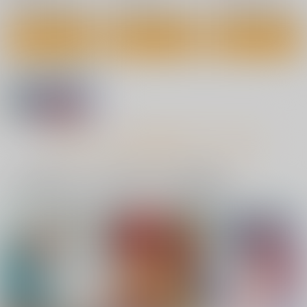
サンプル
サンプル
サンプル
カート
カート
カート
俺の艦隊戦T02
ドS初期艦による玉潰
21世紀のアタオカ少女
し本
Przm Star
Acacia Avenue
エイシンスケッチ
Artworks
660
円
（税込）
770
もっと見る！
円
（税込）
880
アズールレーン
綾波
円
（税込）
アズールレーン
綾波
グロリアス
アズールレーン
Z23
ジャベリン
ポートランド
一緒に買われている同人作品または類似商品
インディアナポリス
サンプル
サンプル
サンプル
一色夢幻
カート
カート
カート
Przm Star
660
円
（税込）
東方Project
博麗霊夢
霧雨魔理沙
古明地さとり