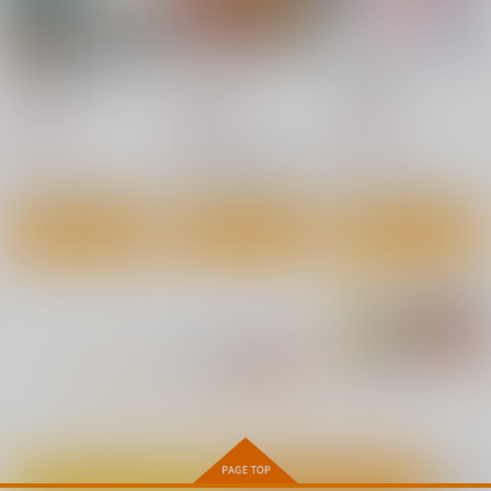
サンプル
カート
俺の艦隊戦T02
忘ルヤ面影
一色夢幻
Przm Star
Przm Star
Przm Star
660
660
660
円
円
円
（税込）
（税込）
（税込）
綾波
博麗霊夢
織田ノブナガ×豊臣ヒデヨシ
[2608]シリアスハード
[2608]チェシャープレ
[2608]AbP_Art アウグ
プレイマット
イマット
スト布ポスター
サンプル
サンプル
サンプル
くわい屋
くわい屋
くわい屋
1,572
1,572
作品詳細
作品詳細
作品詳細
1,572
円
円
円
専売
（税込）
（税込）
（税込）
アズールレーン
アズールレーン
アズールレーン
シリアス
チェシャー
アウグスト・フォン・パーセヴァル
サンプル
サンプル
サンプル
作品詳細
作品詳細
作品詳細
もっと見る！