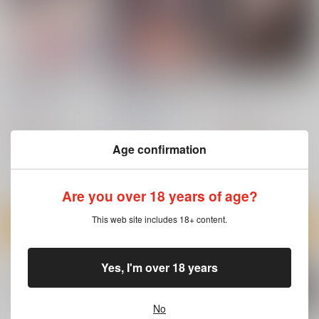
ヨガぱみゃどすけべフ
変態艦アークロイヤル
BUNNY BAR (AbP_Ar
ィットネス
を妊娠するまで膣内射
t)
精する本
みるきーすふれ
スタジオ
くわい屋
KIMIGABUCHI
787
787
円
円
（税込）
（税込）
880
アズールレーン
円
Age confirmation
アズールレーン
（税込）
パーミャチ・メルクーリヤ
プリンツ・オイゲン
アズールレーン
アークロイヤル
Are you over 18 years of age?
サンプル
サンプル
サンプル
This web site includes 18+ content.
カート
カート
カート
Yes, I'm over 18 years
No