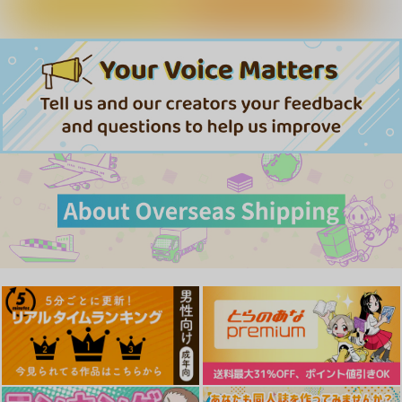
カートに入れる
ワンクリック購入
東方Projectクリアフ
異世界ハーレム物語8
4/175
ァイル藍
しまぱん
生徒会室
Przm Star
990
787
円
円
（税込）
（税込）
330
円
（税込）
フレッチャー
八雲藍
[2608]garden01アン
[2608]立体おっぱいお
【アズールレーン二次
サンプル
サンプル
サンプル
カレッジ布ポスター
尻 尾張 抱き枕カバ
創作ACT】ロドニーと
ー
実験場X
作品詳細
作品詳細
作品詳細
くわい屋
くわい屋
秋雨零式工房
COLLECTION
1,572
15,715
1,320
円
円
専売
円
（税込）
（税込）
（税込）
アズールレーン
アズールレーン
尾張
アズールレーン
アンカレッジ
ロドニー
ピュリファイアー
サンプル
サンプル
サンプル
作品詳細
作品詳細
カート