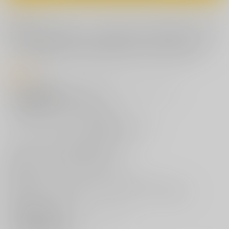
コメント
指揮官が主人公パワーでラノベなラッキースケベやエロ同人みたいな展
開にひたすら合うだけのハーレム本 Z23ちゃんをからかったり、サフォ
ークちゃんの牛乳で遊んだり、お昼寝ラフィーちゃんにイタヅラした
り お布団生活のまま同人活動が出来るか男性向では復帰第一弾本
商品紹介
サークル【
Przm Star
】がお贈りする[アズールレーン]本、
『
俺の艦隊戦 Tec.01
』をご紹介。
カミシロミドリマル氏、光星氏が描く、
なんでもイケるメンタルっょぃ指揮官諸兄向け本！
ノーパンスパッツの上から嗅いじゃったり、
牛さんみたいなおっぱいを堪能したり、
お昼寝ラフィーちゃんにイタヅラしたり。
指揮官が主人公パワーでラノベなラッキースケベや
エロ同人みたいな展開にひたすら合うだけのハーレム展開です。
訓練も抜錨もいらない！
ただただ艦船少女とエロいことしていたい！
それが漢の海洋浪漫です。