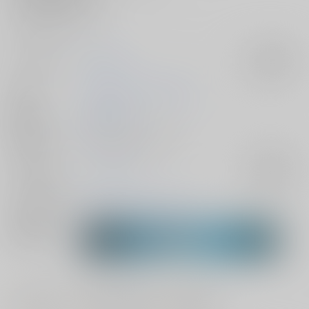
是非ご堪能下さいませ。
サークル名
Przm Star
入荷アラート
作家
カミシロミドリマル
光星
発行日
2018/01/14
種別/サイズ
同人誌 - 漫画/ Ｂ５ 32p
ジャンル/
アズールレーン
入荷アラート
サブジャンル
メインキャラ
サフォーク
ラフィー
Z23
関連特集
#
#
#
ハーレム
ラブラブ・和姦
3P・乱交