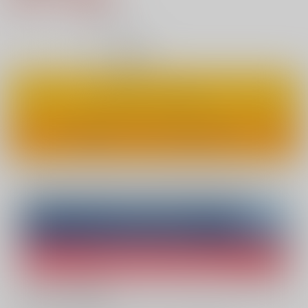
6
通販ポイント：
pt獲得
？
◯
：在庫あり
カートに入れる
ワンクリックで今すぐ買う
Overseas customers can also purchase from here
Purchase on ZenMarket
Ship internationally via RAKUFUN
What is ZenMarket
?
What is RAKUFUN
?