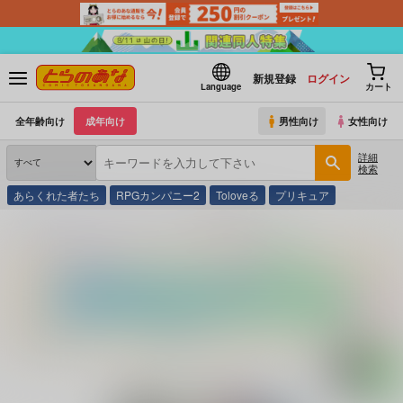
新規登録
ログイン
Language
カート
全年齢向け
成年向け
男性向け
女性向け
詳細
検索
あらくれた者たち
RPGカンパニー2
Toloveる
プリキュア
とらのあな通販
同人誌
Przm Star
俺の艦隊戦 Tec.01