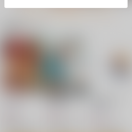
もっと見る！
関連商品(サークル)
アクスタ セントルイ
コスイベ前夜 個室居
レディ、メイドに堕つ
スポーズ(JASONY)
酒屋色仕掛け
Fatalpulse
くわい屋
SSB
770
円
（税込）
3,300
787
円
円
（税込）
（税込）
アズールレーン
アズールレーン
アズールレーン
セントルイス
シリアス
サンプル
サンプル
サンプル
カート
カート
カート
忘ルヤ面影
俺の艦隊戦T02
東方Projectクリアフ
ァイル藍
Przm Star
Przm Star
Przm Star
660
660
円
円
（税込）
（税込）
330
円
（税込）
戦国乙女
アズールレーン
綾波
東方Project
八雲藍
織田ノブナガ×豊臣ヒデヨシ
グロリアス