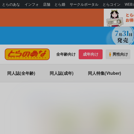
とらのあな
インフォ
店舗
とら婚
サークルポータル
とらコイン
WE
全年齢向け
成年向け
男性向け
同人誌(全年齢)
同人誌(成年)
同人特集(Vtuber)
とらのあな通販
同人アイテム
川背のTASさん
魔神少女
(シリ