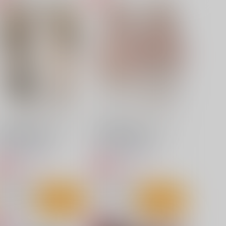
邂逅
麻宮騎亜原画展「ハニカム」
パンフレット
まっすぐな海老
太陽系旅団
1,572
円
専売
（税込）
1,100
円
（税込）
イラスト集
イラスト集
コレクターユイ
蒸気探偵団
ダークエンジェル
サンプル
カート
サンプル
カート
蓮 両面抱き枕カバー （ラ
春梅 両面抱き枕カバー （ラ
イクトロンリッチ版）
イクトロンリッチ版）
2 ART WORKS
T2 ART WORKS
15,400
15,400
円
円
専売
専売
（税込）
（税込）
オリジナル
オリジナル
サンプル
作品詳細
サンプル
作品詳細