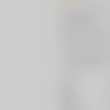
商品紹介
サークル【T2 ART WORKS】から『
商業でも大活躍の人気イラストレー
とらのあなに登場です。
内容はイラストから漫画、更には
盛り沢山に楽しめる一冊となって
オリジナルのヒロインはもちろん
また、ラブライブ！サンシャイン
A4サイズ88Pの大満足なボリュ
オールフルカラー超美麗イラスト
サークル名
作家
発行日
種別/サイズ
初出イベント