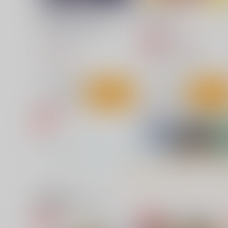
嫌な顔されながらおパンツ見
Lynx Lenx
せてもらいたい本14
碧茶園
アニマルマシーン
1,257
円
専売
（税込）
787
円
（税込）
VOCALOID
鏡音レン
オリジナル
サンプル
カート
サンプル
カー
関連商品(サークル)