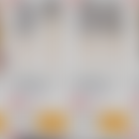
夏ノ鎖オフィシャルアートワ
ILLUSTRATIONBOOK
ークス
塩分過多
CLOCKUP
2,357
円
専売
（税込）
2,200
円
（税込）
イラスト集
イラスト集
白井美月
尾久野晋二
ト
サンプル
カート
サンプル
カート
リ
瓶児 両面抱き枕カバー B（ラ
瓶児 両面抱き枕カバー A（ラ
金
イクトロンリッチ版）
イクトロンリッチ版）
T2 ART WORKS
T2 ART WORKS
T
15,400
15,400
円
円
専売
専売
（税込）
（税込）
オリジナル
オリジナル
ト
サンプル
作品詳細
サンプル
作品詳細