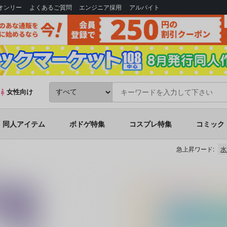
Bオンリー
よくあるご質問
エンジニア採用
アルバイト
女性向け
同人アイテム
ボドゲ特集
コスプレ特集
コミック
急上昇ワード:
水