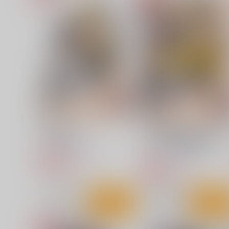
ヒロインコレクション2
cutie buds
海月堂
超平板小娘電視台
780
660
円
円
専売
（税込）
（税込）
イラスト集
イラスト集
サンプル
カート
サンプル
カー
艶娘幻夢譚
≪新刊発売記念≫【B5アク
ルボード】艶娘幻夢譚
T2 ART WORKS
T2 ART WORKS
1,980
円
専売
（税込）
4,400
円
専売
（税込）
オリジナル
オリジナル
サンプル
カート
サンプル
カー