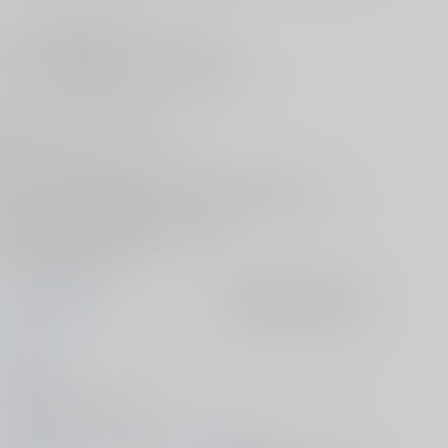
Tony MAGAZINE Vol.4』をご紹介。
ターTONY先生が手掛けるコミケ91新刊が
ノベルまで収録と多岐に渡っており、
おります。
、ガルパンからはケイやアンチョビ、ダージリン等、
!!のずら丸こと国木田花丸ちゃんの姿もあって、堪りません。
ームでお届けするファン必携のイラスト集。
をとくとお楽しみ下さい。
T2 ART WORKS
入荷アラート
を設定
Tony
2016/12/31
同人誌 - その他/ Ａ４ 84p
2016/12/31 コミックマーケット91（3日目）