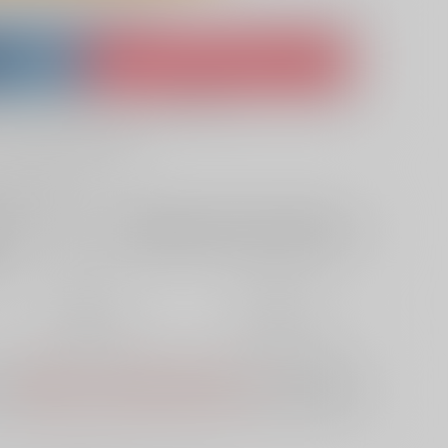
lso purchase from here
ket
Ship internationally via RAKUFUN
 ZenMarket
What is RAKUFUN
?
?
+サービス料・手数料
?
ください
?
欲しいものリストに追加
定期便（週1)
定期便（月2)
-から
-から
10日以内に発送
14日以内に発送
】に
定期便(週1)
、
定期便(月2)
は選択できません。
予めご了承の