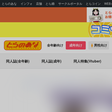
とらのあな
インフォ
店舗
とら婚
サークルポータル
とらコイン
WE
全年齢向け
成年向け
男性向け
同人誌(全年齢)
同人誌(成年)
同人特集(Vtuber)
とらのあな通販
同人誌
T2 ART WORKS
Tony MAGAZINE 04