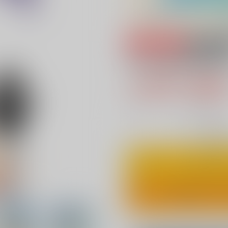
専売
18禁
Tony MAGAZINE 
1,650円（税
15
通販ポイント：
pt獲得
？
◯
：在庫あ
カ
ワンクリ