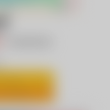
04
込）
定期便(週1) ・ 定期便(月2)
不可
り
ートに入れる
ックで今すぐ買う