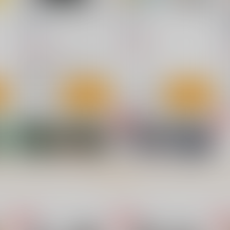
euphoriaビジュアルファンブ
ぬれすき。
巨
ック
本
夏の月
CLOCKUP
825
円
（税込）
3,300
2
円
（税込）
オリジナル
イラスト集
真中合歓
帆刈叶
白夜凛音
ト
サンプル
カート
サンプル
カート
もっと見る！