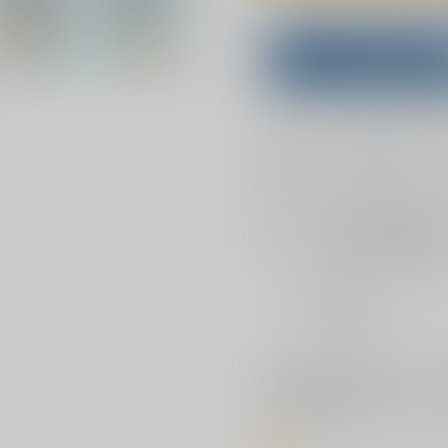
Overseas customers can a
Purchase on ZenMar
What is
お支払い金額：
1,650円
+
送料
お支払時期についてはこちらをご覧
店舗在庫
を確認
おまとめ目安と発送目安
?
毎度便
2026/08/08から
5日以内に発送
※ この商品は【おまとめサイクル
上、ご注文ください。