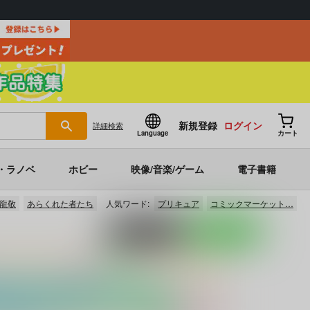
新規登録
ログイン
詳細
検索
Language
カート
・ラノベ
ホビー
映像/音楽/ゲーム
電子書籍
龍敬
あらくれた者たち
人気ワード:
プリキュア
コミックマーケット…
ポストする
LINEで送る