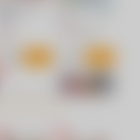
乳JKイラストまとめ
水ぬれ×おんなのこ・総集編
 2026夏
緒方亭
篤屋工業
2,200
円
（税込）
,750
円
（税込）
イラスト集
向井沙奈美
女子校生
サンプル
カート
サンプル
カート