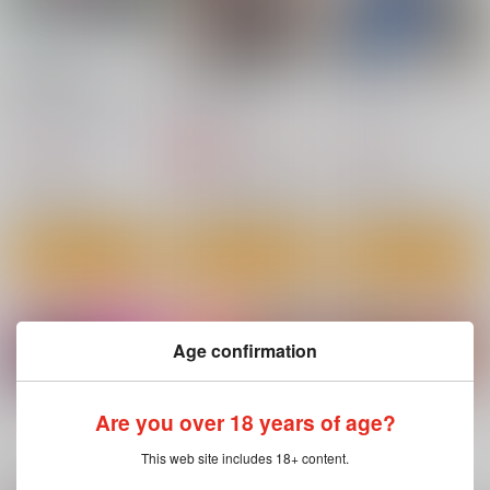
霊長新益
霊夢先輩が仕事明けで
東方陵○65アリス角オ
京 ～ Artificial Utopia
セックスする話
ナ
in Ruins.
上海アリス幻樂団
赤錆ニンジン
ナギヤマスギ
1,320
1,485
660
円
円
専売
円
（税込）
（税込）
（税込）
東方Project
東方Project
博麗霊夢
東方Project
サンプル
サンプル
サンプル
カート
カート
カート
Age confirmation
Are you over 18 years of age?
もっと見る！
This web site includes 18+ content.
関連商品(キャラクター)