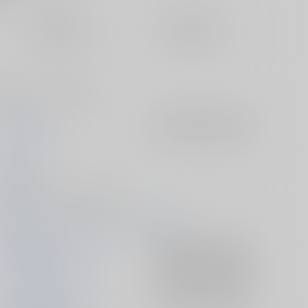
定期便（週1)
定期便（月2)
未定から
未定から
10日以内に発送
14日以内に発送
杏さや)のフルカラー本です。
Monochrome
入荷アラート
を設定
キッポウ
2016/08/14
同人誌 - イラスト集/ Ｂ５ 24p
2016/08/14 コミックマーケット90（3日目）
魔法少女まどかマギカ
入荷アラート
を設定
ハイスクール・フリート
入荷アラート
を設定
佐倉杏子×美樹さやか
入荷アラート
を設定