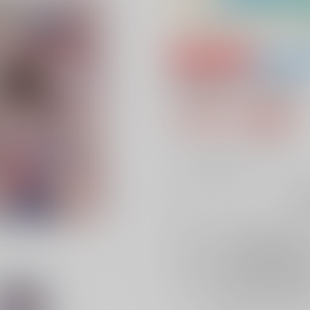
専売
全年齢
Captain's colada
770円（税込
7
通販ポイント：
pt獲得
？
╳
：在庫なし
再
店舗在庫
を確認
再入荷を通知す