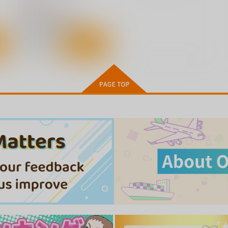
165
円
（税込）
魔法少女まどかマギカ
暁美ほむら×鹿目まどか
ト
サンプル
カート