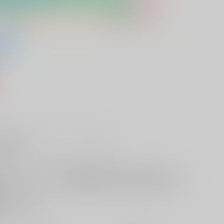
）
販希望
欲しいものリストに追加
る