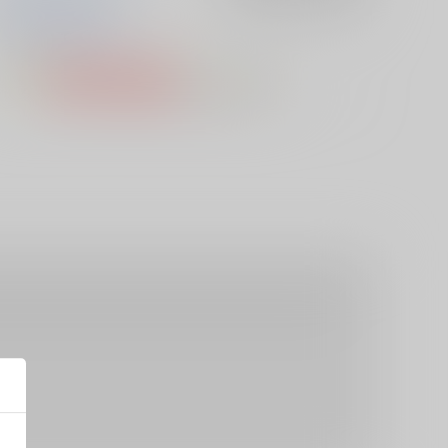
佐倉杏子
美樹さやか