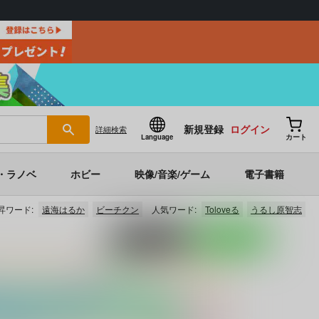
新規登録
ログイン
詳細
検索
Language
カート
・ラノベ
ホビー
映像/音楽/ゲーム
電子書籍
昇ワード:
遠海はるか
ビーチクン
人気ワード:
Toloveる
うるし原智志
ポストする
LINEで送る