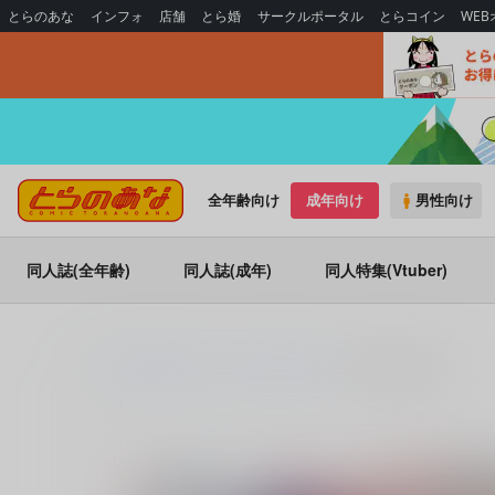
とらのあな
インフォ
店舗
とら婚
サークルポータル
とらコイン
WE
全年齢向け
成年向け
男性向け
同人誌(全年齢)
同人誌(成年)
同人特集(Vtuber)
とらのあな通販
同人誌
Monochrome
Captain's colada