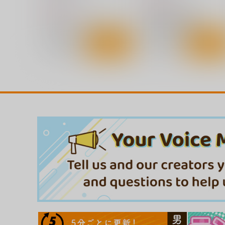
750
円
（税込）
750
円
（税込）
魔法少女まどかマギカ
魔法少女まどかマギカ
巴マミ
鹿目まどか×暁美ほむら
サンプル
カート
サンプル
カー