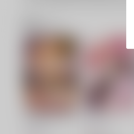
関連商品(ジャンル)
キャワマホ～ショジョノワビ
ままマのママま！
セッ●スパリラ
おかみかいこう
おかみかいこう