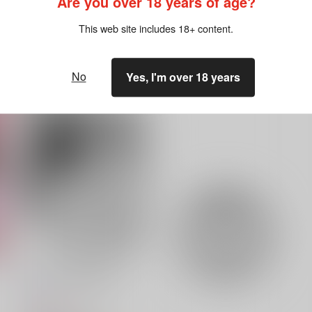
Are you over 18 years of age?
This web site includes 18+ content.
No
Yes, I'm over 18 years
なかよく一緒に初詣
Zaikikai