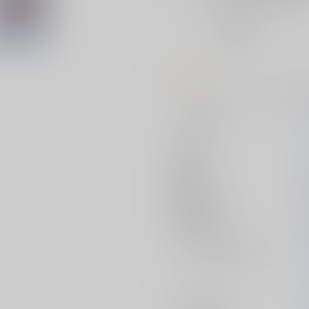
おまとめ目安と発送目安
?
毎度便
未定から
5日以内に発送
コメント
はいふり(ミケシロ)、まどマギ(
サークル名
作家
発行日
種別/サイズ
初出イベント
ジャンル/
サブジャンル
カップリング