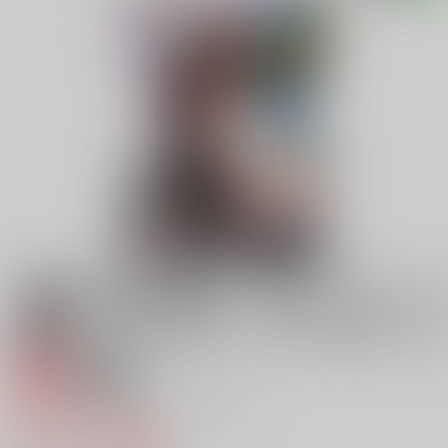
専売
18禁
ファイナルあんさやーＮＥＸＴ
660円（税込）