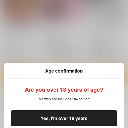
キャワマホ～ショジョ
ままマのママま！
なかよく一緒に初詣
ノワビセッ●スパリラ
おかみかいこう
Zaikikai
おかみかいこう
750
165
円
円
（税込）
（税込）
750
円
（税込）
魔法少女まどかマギカ
魔法少女まどかマギカ
魔法少女まどかマギカ
鹿目まどか×暁美ほむら
暁美ほむら×鹿目まどか
巴マミ
サンプル
サンプル
サンプル
Age confirmation
カート
カート
カート
Are you over 18 years of age?
This web site includes 18+ content.
Yes, I'm over 18 years
もっと見る！