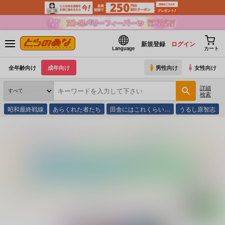
新規登録
ログイン
Language
カート
全年齢向け
成年向け
男性向け
女性向け
詳細
検索
昭和最終戦線
あらくれた者たち
田舎にはこれくらい…
うるし原智志
とらのあな通販
同人誌
光と魔法工房
ファイナルあんさやーＮＥＸＴ