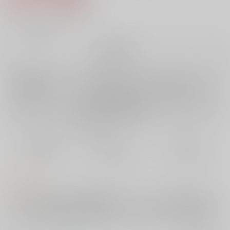
6
通販ポイント：
pt獲得
？
╳
：在庫なし
再販希望
店舗在庫
欲しいものリストに追加
再入荷を通知する
おまとめ目安と発送目安
?
毎度便
定期便（週1)
定期便（月2)
未定から
未定から
未定から
5日以内に発送
10日以内に発送
14日以内に発送
コメント
ついに暁美ほむらが次の時間軸へ移動！そこでまどかを魔法少女化させ
ないためにほむらが取った作戦は、杏子とさやかをくっつけさせないこ
と…！？２人を個別に手中におさめようと、ほむらのＨな奸計が炸裂で
す！