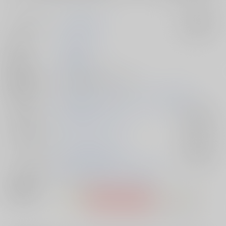
サークル名
光と魔法工房
入荷アラート
作家
えむぽん
発行日
2016/08/14
種別/サイズ
同人誌 - 漫画/ Ｂ５ 28p
初出イベント
2016/08/14 コミックマーケット90（3日目）
ジャンル/
魔法少女まどかマギカ
入荷アラート
サブジャンル
カップリング
佐倉杏子×美樹さやか
入荷アラート
メインキャラ
暁美ほむら
美樹さやか
佐倉杏子
関連特集