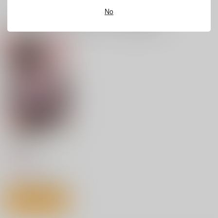
No
一緒に買われている同人作品または類似商品
ま・ぎ・か
STAR BERRY
660
円
（税込）
サンプル
作品詳細