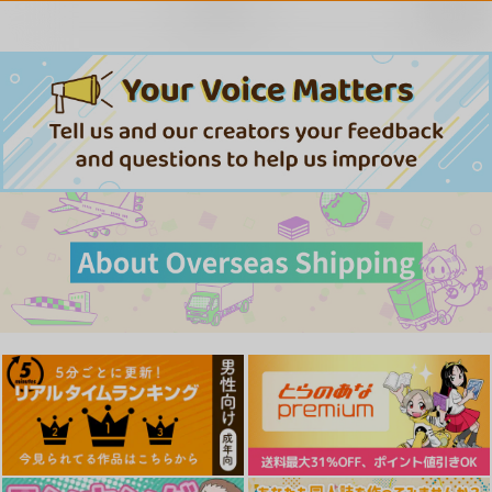
再販希望
Into the More
IFと妄想ファンタジア
キリングタイム
2
flowers
cobalt green
cobalt green
2,357
787
円
専売
円
専売
（税込）
（税込）
787
円
専売
（税込）
僕のヒーローアカデミア
僕のヒーローアカデミア
僕のヒーローアカデミア
緑谷出久×麗日お茶子
トガヒミコ
耳郎響香
トガヒミコ
サンプル
サンプル
サンプル
カート
カート
カート