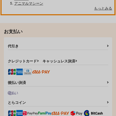
アニマルマシーン
もっとみる
DO YOUR BEST!!
僕のヒーローアカデミ
ミトンと絆創膏2
【本のみ】
ア 爆豪勝己 防水ステ
水槽
ッカー
flowers
コパン
1,100
円
専売
（税込）
2,463
440
円
円
専売
（税込）
（税込）
僕のヒーローアカデミア
お支払い
僕のヒーローアカデミア
僕のヒーローアカデミア
麗日お茶子×爆豪勝己
緑谷出久×麗日お茶子
爆豪勝己
代引き
サンプル
サンプル
サンプル
カート
カート
カート
クレジットカード
キャッシュレス決済
後払い決済
とらコイン