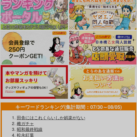
みつきさんはおばさん
IFと妄想ファンタジ
パセティックヒロイズ
なんかじゃありません
ア 後日談まとめ
ム
Ratest
cobalt green
cobalt green
770
787
787
円
円
専売
専売
円
専売
（税込）
（税込）
（税込）
僕のヒーローアカデミア
僕のヒーローアカデミア
僕のヒーローアカデミア
爆豪光己総受け
麗日お茶子
麗日お茶子
波動ねじれ
サンプル
サンプル
サンプル
カート
カート
カート
キーワードランキング(集計期間：07/30～08/05)
田舎にはこれくらいしか娯楽がない
雌ガチャ
昭和最終戦線
松永紅葉