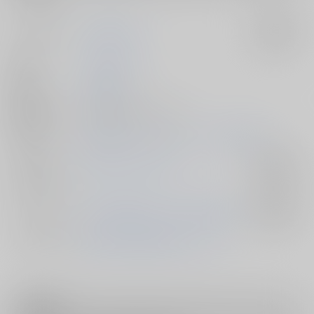
サークル名
celluloid-acme
入荷アラート
作家
チバトシロウ
発行日
2016/08/14
種別/サイズ
同人誌 - 漫画/ Ｂ５ 28p
初出イベント
2016/08/14 コミックマーケット90（3日目）
ジャンル/
僕のヒーローアカデミア
入荷アラート
サブジャンル
カップリング
1-A女子×緑谷出久、1-A女子×尾白猿夫
入荷アラート
メインキャラ
麗日お茶子
蛙吹梅雨
トガヒミコ
注意事項