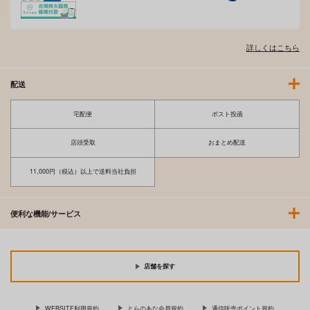
GG！
[2608]ヒミコハレンチ
(Shexyo)_sB2タペス
骨壷
トリー
詳しくはこちら
くわい屋
629
円
専売
（税込）
3,929
円
（税込）
僕のヒーローアカデミア
配送
僕のヒーローアカデミア
麗日お茶子
トガヒミコ
宅配便
ポスト投函
サンプル
サンプル
店頭受取
おまとめ配送
作品詳細
カート
11,000円（税込）以上で送料当社負担
便利な機能/サービス
店舗を探す
WEBSITE利用規約
とらのあな会員規約
通信販売ポイント規約