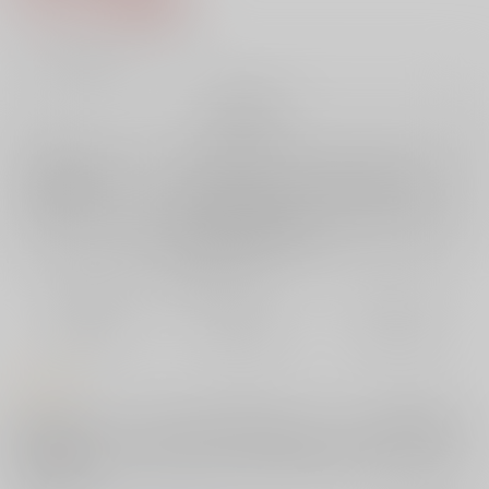
7
通販ポイント：
pt獲得
？
╳
：在庫なし
再販希望
店舗在庫
欲しいものリストに追加
再入荷を通知する
おまとめ目安と発送目安
?
毎度便
定期便（週1)
定期便（月2)
未定から
未定から
未定から
5日以内に発送
10日以内に発送
14日以内に発送
コメント
夏コミ新刊、ヒロアカ本、POPPIN' GIRLSサンプルです。雄英高校に伝
わる都市伝説。それを確かめるべく1-A女子たちが取った行動とは!?女子
達の毒牙にかかるデクくんと尾白くんの操の行方は!?トガちゃんもちょっ
とだけ出ます。