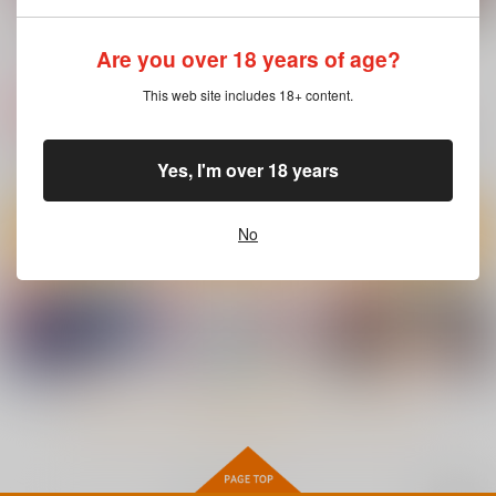
IFと妄想ファンタジア
Alive in the More
Beloved Mine
４
Are you over 18 years of age?
flowers
326.
cobalt green
2,357
880
円
専売
円
専売
（税込）
This web site includes 18+ content.
（税込）
1,000
円
専売
（税込）
僕のヒーローアカデミア
僕のヒーローアカデミア
僕のヒーローアカデミア
緑谷出久×麗日お茶子
緑谷出久×麗日お茶子
麗日お茶子
Yes, I'm over 18 years
トガヒミコ
サンプル
サンプル
サンプル
No
カート
カート
カート
もっと見る！