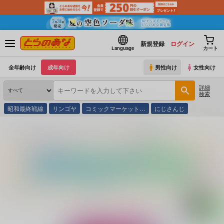
新規登録
ログイン
Language
カート
全年齢向け
成年向け
男性向け
女性向け
詳細
検索
昭和最終戦線
リンゴヤ
コミックマーケット…
にじさんじ
とらのあな通販
同人誌
celluloid-acme
POPPIN' GIRLS