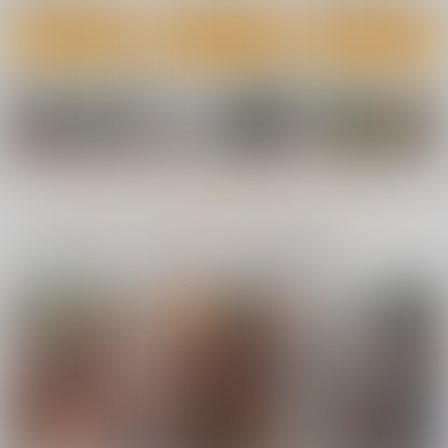
サンプル
サンプル
サンプル
作品詳細
作品詳細
カート
もっと見る！
一緒に買われている同人作品または類似商品
[2608]タツマキフブキ
[2608]タツマキの背
[2608]タツマキフブキ
の椅子(Shexyo)_sB2
(Shexyo)_sB2タペス
(Shexyo)_sB2タペス
タペストリー
トリー
トリー
くわい屋
くわい屋
くわい屋
3,929
3,929
3,929
円
円
円
（税込）
（税込）
（税込）
ワンパンマン
ワンパンマン
ワンパンマン
戦慄のタツマキ
戦慄のタツマキ
戦慄のタツマキ
地獄のフブキ
地獄のフブキ