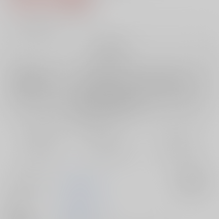
12
通販ポイント：
pt獲得
？
╳
：在庫なし
再販希望
店舗在庫
欲しいものリストに追加
再入荷を通知する
おまとめ目安と発送目安
?
毎度便
定期便（週1)
定期便（月2)
未定から
未定から
未定から
5日以内に発送
10日以内に発送
14日以内に発送
サークル名
LolitaChannel
入荷アラート
作家
ありがせしんじ