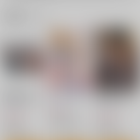
関連商品(ジャンル)
[2608]横：フブキしり
ちょろ出しエターナル
[2608]フブキスタイル
(Shexyo)_sB2タペス
(Shexyo)_sB2タペス
新日本ペプシ党
トリー
トリー
くわい屋
くわい屋
990
円
（税込）
3,929
3,929
円
円
（税込）
（税込）
格闘ゲームよろず
ワンパンマン
ワンパンマン
キャプテン・ミズキ
地獄のフブキ
地獄のフブキ
ティファニー・ローズ
大山凛