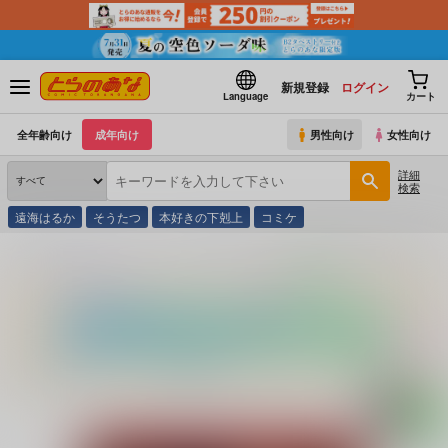
新規登録
ログイン
Language
カート
全年齢向け
成年向け
男性向け
女性向け
詳細
検索
遠海はるか
そうたつ
本好きの下剋上
コミケ
とらのあな通販
同人アイテム
LolitaChannel
ONE PU○CH MANはぁはぁCG集