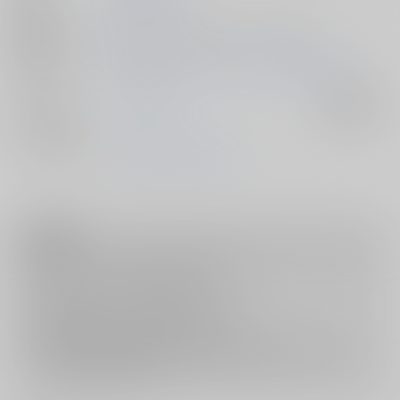
発行日
2015/12/29
種別/サイズ
同人ソフト - CG集/ ＣＤ－ＲＯＭ 10p
初出イベント
2015/12/29 コミックマーケット89（1日目）
ジャンル/
ワンパンマン
入荷アラート
サブジャンル
メインキャラ
タツマキ
フブキ
リリー
注意事項
キャンセルについては
こちら
をご覧下さい。
返品については
こちら
をご覧下さい。
おまとめ配送については
こちら
をご覧下さい。
再販投票については
こちら
をご覧下さい。
イベント応募券付商品などをご購入の際は毎度便をご利用ください。
詳細は
こちら
をご覧ください。