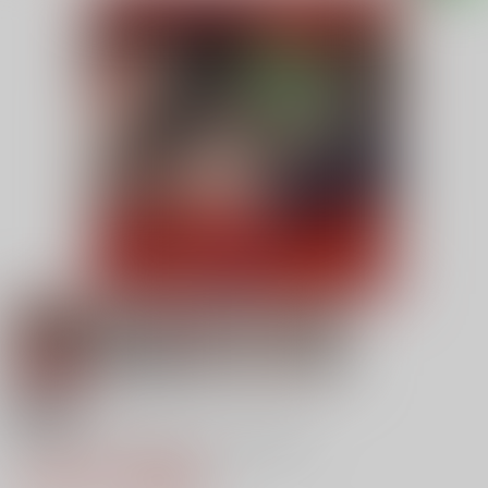
18禁
ONE PU○CH MANはぁはぁCG集
1,323円（税込）