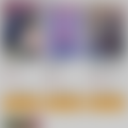
サンプル
サンプル
Tatsumaki
治虫ゴッコ
大同人誌・零士ゴッコ
作品詳細
カート
Yellow Squadron
はぁとふる売国奴
はぁとふる売国奴
1,540
2,750
2,750
円
円
円
（税込）
（税込）
（税込）
ブラック・ジャック
星野鉄郎
サンプル
サンプル
サンプル
作品詳細
作品詳細
作品詳細
ワンパンマン 37
ch登録お願いしま
ここは俺に任せて先に
す! 1
行けと言ってから10年
集英社インター
がたったら伝説になっ
講談社
ＳＢクリエイティブ
ていた。 8
572
円
（税込）
792
1,815
円
円
（税込）
（税込）
サンプル
サンプル
サンプル
作品詳細
作品詳細
作品詳細
ローリング☆ガール
ポリぱん