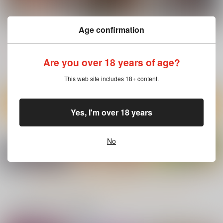
サンプル
サンプル
サンプル
作品詳細
作品詳細
作品詳細
戦慄のタネマキ
[2608]タツマキの前屈
[2608]タツマキの背
Age confirmation
(Shexyo)_sB2タペス
(Shexyo)_sB2タペス
くわい屋
トリー
トリー
くわい屋
くわい屋
1,320
円
（税込）
3,929
3,929
Are you over 18 years of age?
円
円
（税込）
（税込）
サイタマ×タツマキ
戦慄のタツマキ
戦慄のタツマキ
This web site includes 18+ content.
サンプル
サンプル
サンプル
作品詳細
作品詳細
作品詳細
Yes, I'm over 18 years
No
[2608]タツマキの前屈
戦慄のタネマキ
(Shexyo)_sB2タペス
くわい屋
トリー
くわい屋
1,320
もっと見る！
円
（税込）
3,929
円
（税込）
ワンパンマン
ワンパンマン
サイタマ×タツマキ
一緒に買われている商品
戦慄のタツマキ