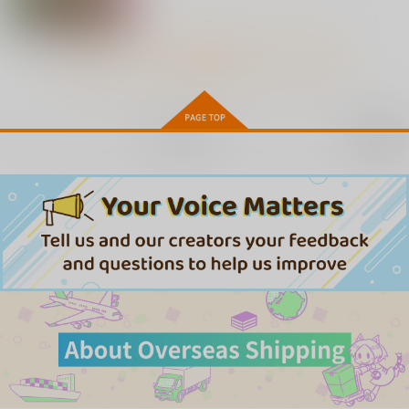
ズ THE ROLLING MA
６ちゃんねる
N #2
ケッチン無用庵
4,400
円
（税込）
1,980
円
（税込）
もっと見る！
森友望未
サンプル
サンプル
作品詳細
作品詳細
再販希望
チェンソーマン 24
集英社インター
572
円
（税込）
サンプル
作品詳細