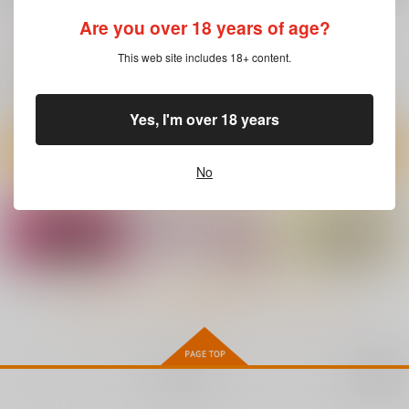
しぐにゃん
あまくち少女
むげん@WORKS
Are you over 18 years of age?
660
1,870
693
円
円
円
（税込）
（税込）
（税込）
This web site includes 18+ content.
艦隊これくしょん-艦これ-
艦隊これくしょん-艦これ-
艦隊これくしょん-艦これ-
榛名
加賀
時雨
鈴谷
Yes, I'm over 18 years
サンプル
サンプル
サンプル
カート
カート
カート
No
もっと見る！
再販希望
時雨機械式尋問EX4－
大和の羽衣
アイオワに溺れたい