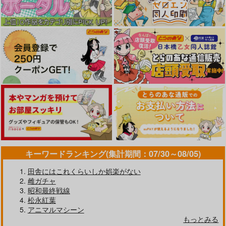
ぱんつイラスト本4
の花-
チョットだけアル
Make to Unlauful !
翔玄亭
ヨ。
660
770
円
円
707
（税込）
（税込）
円
（税込）
艦隊これくしょん-艦これ-
艦隊これくしょん-艦これ-
艦隊これくしょん-艦これ-
鹿島
朝潮
花月
深雪
天城
鈴谷
サンプル
サンプル
サンプル
カート
カート
カート
キーワードランキング(集計期間：07/30～08/05)
田舎にはこれくらいしか娯楽がない
雌ガチャ
昭和最終戦線
松永紅葉
アニマルマシーン
もっとみる
この戦艦長門がチョロ
艦娘の（胸部）装甲が
艦娘の（胸部）装甲が