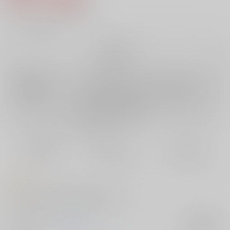
5
通販ポイント：
pt獲得
？
╳
：在庫なし
再販希望
店舗在庫
欲しいものリストに追加
再入荷を通知する
おまとめ目安と発送目安
?
毎度便
定期便（週1)
定期便（月2)
未定から
未定から
未定から
5日以内に発送
10日以内に発送
14日以内に発送
コメント
伊勢型・扶桑型の航空戦艦四姉妹の本です。
サークル名
UKOZ
入荷アラート