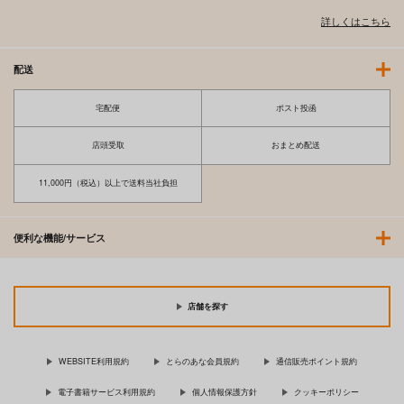
艦これ股下潜り込みお
録！！
ぱんつイラスト本2
HMA
詳しくはこちら
光の燭
Make to Unlauful !
825
円
（税込）
770
660
円
円
（税込）
（税込）
艦隊これくしょん-艦これ-
配送
艦隊これくしょん-艦これ-
艦隊これくしょん-艦これ-
ビスマルク
時雨
浜風
島風
天津風
宅配便
ポスト投函
サンプル
サンプル
サンプル
店頭受取
おまとめ配送
カート
カート
カート
11,000円（税込）以上で送料当社負担
便利な機能/サービス
店舗を探す
WEBSITE利用規約
とらのあな会員規約
通信販売ポイント規約
電子書籍サービス利用規約
個人情報保護方針
クッキーポリシー