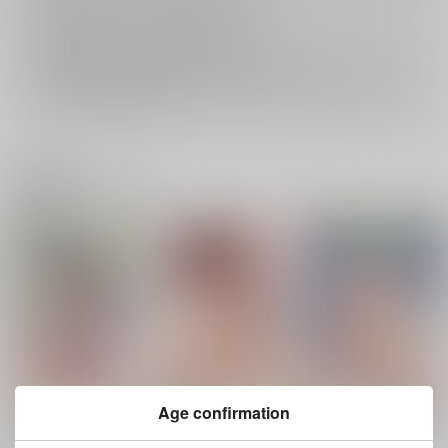
返品については
こちら
をご覧下さい。
おまとめ配送については
こちら
をご覧下さい。
再販投票については
こちら
をご覧下さい。
イベント応募券付商品などをご購入の際は毎度便をご利用ください。
詳細は
こちら
をご覧ください。
関連商品(ジャンル)
Age confirmation
SHIGUNYAN Artwork
時雨ベッドウェッタ総
鈴谷と提督の正反対な
s Vil.3
集編
夏休み