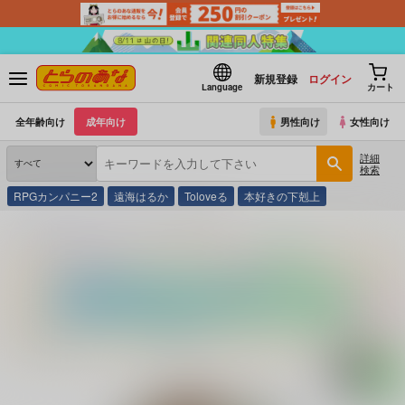
新規登録
ログイン
Language
カート
全年齢向け
成年向け
男性向け
女性向け
詳細
検索
RPGカンパニー2
遠海はるか
Toloveる
本好きの下剋上
とらのあな通販
同人誌
UKOZ
回帰の水