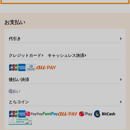
いなど断じて…
透けるメガネ3
透けるメガネ4
くるみ並木
Fusionz
Fusionz
1,210
110
円
セール中
専売
円
セール中
（税込）
（税込）
お支払い
110
艦隊これくしょん-艦これ-
円
艦隊これくしょん-艦これ-
（税込）
長門
艦隊これくしょん-艦これ-
代引き
サンプル
サンプル
サンプル
カート
カート
カート
クレジットカード
キャッシュレス決済
後払い決済
とらコイン
Admiral!11
時雨機械式発情治療