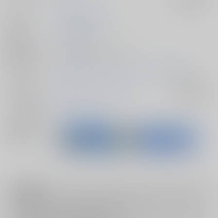
作家
西UKO
北条KOZ
発行日
2014/12/28
種別/サイズ
同人誌 - 漫画/ Ｂ５ 28p
初出イベント
2014/12/28 コミックマーケット87（1日目）
ジャンル/
艦隊これくしょん-艦これ-
入荷アラート
サブジャンル
メインキャラ
伊勢
山城
扶桑
関連特集
注意事項
キャンセルについては
こちら
をご覧下さい。