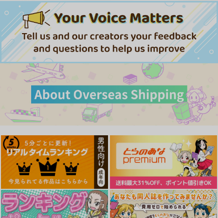
僕の絶頂お披露目会－
美術部
充電し忘れ
光の燭
1,100
770
円
円
（税込）
（税込）
770
円
（税込）
艦隊これくしょん-艦これ-
艦隊これくしょん-艦これ-
艦隊これくしょん-艦これ-
大和×提督
アイオワ×提督
時雨
浦風
サンプル
サンプル
サンプル
カート
カート
カート
艦これ股下潜り込みお
しりあなる
しまはな-夜に咲く月