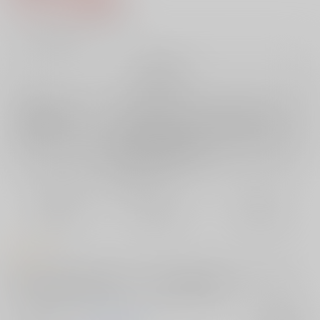
7
通販ポイント：
pt獲得
？
╳
：在庫なし
再販希望
店舗在庫
欲しいものリストに追加
再入荷を通知する
おまとめ目安と発送目安
?
毎度便
定期便（週1)
定期便（月2)
未定から
未定から
未定から
5日以内に発送
10日以内に発送
14日以内に発送
コメント
前作「一刻千秋」の続き物です。武蔵、天龍、龍田がそれぞれの思いを
胸に提督と肌を重ねる割とシリアス方向な恋愛本です。