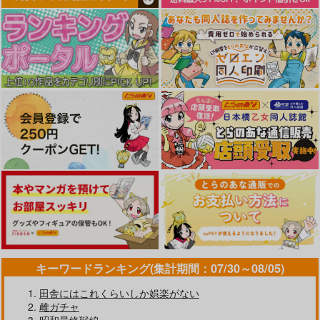
海ゆかば
安全当番 5
大和の羽衣
スタジオかつ丼
NEW.
美術部
880
770
1,100
円
円
円
（税込）
（税込）
（税込）
艦隊これくしょん-艦これ-
艦隊これくしょん-艦これ-
艦隊これくしょん-艦これ-
大和
長門
長鯨
大和×提督
サンプル
サンプル
サンプル
カート
カート
カート
キーワードランキング(集計期間：07/30～08/05)
田舎にはこれくらいしか娯楽がない
雌ガチャ