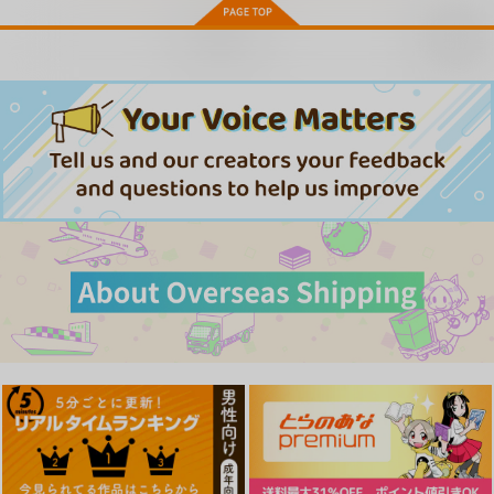
再販希望
時雨機械式尋問EX4－
WASANBON vol.31
アイオワに溺れたい
僕の絶頂お披露目会－
わさんぼん
充電し忘れ
光の燭
1,858
770
円
円
（税込）
（税込）
770
円
（税込）
艦隊これくしょん-艦これ-
艦隊これくしょん-艦これ-
艦隊これくしょん-艦これ-
加賀
赤城
アイオワ×提督
時雨
浦風
サンプル
サンプル
サンプル
カート
カート
カート