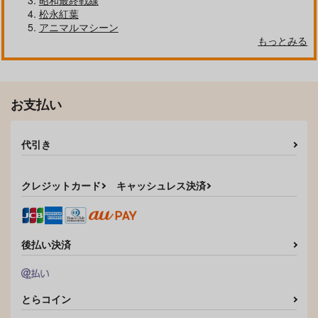
昭和最終戦線
松永紅葉
アニマルマシーン
ぷにあななかよしタイ
艦これ股下潜り込みお
祥鳳、熱情の兆し
もっとみる
ム！
ぱんつイラスト本4
充電し忘れ
てすた厨房
Make to Unlauful !
1,650
円
（税込）
583
660
円
円
（税込）
（税込）
艦隊これくしょん-艦これ-
艦隊これくしょん-艦これ-
艦隊これくしょん-艦これ-
祥鳳
お支払い
朝潮
大潮
鹿島
朝潮
サンプル
サンプル
サンプル
代引き
カート
カート
カート
クレジットカード
キャッシュレス決済
後払い決済
とらコイン