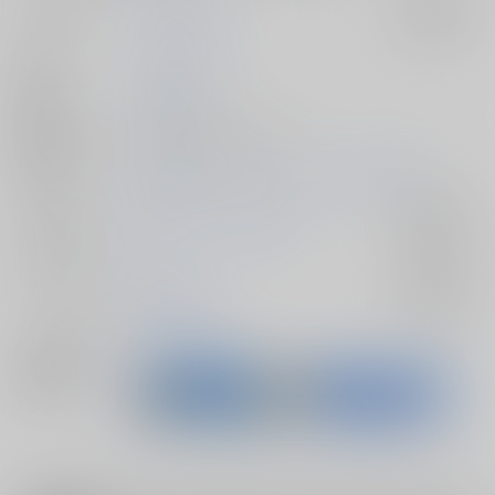
サークル名
celluloid-acme
入荷アラート
作家
チバトシロウ
発行日
2014/12/30
種別/サイズ
同人誌 - 漫画/ Ｂ５ 28p
初出イベント
2014/12/30 コミックマーケット87（3日目）
ジャンル/
艦隊これくしょん-艦これ-
入荷アラート
サブジャンル
カップリング
艦娘×提督
入荷アラート
メインキャラ
武蔵
天龍
龍田
関連特集