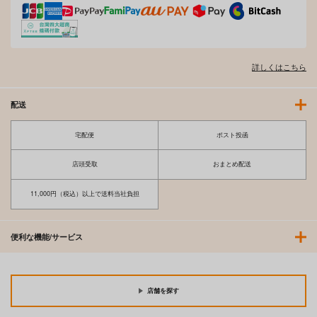
しまはな-夜に咲く月
しりあなる
Kantai Fetishism3 -
の花-
艦隊フェティシズム3-
チョットだけアル
翔玄亭
Fusionz
ヨ。
詳しくはこちら
770
円
セール中
専売
707
（税込）
円
（税込）
110
艦隊これくしょん-艦これ-
円
（税込）
艦隊これくしょん-艦これ-
配送
花月
艦隊これくしょん-艦これ-
深雪
天城
鈴谷
宅配便
ポスト投函
サンプル
サンプル
サンプル
店頭受取
おまとめ配送
カート
カート
カート
11,000円（税込）以上で送料当社負担
便利な機能/サービス
店舗を探す