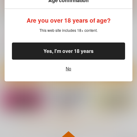
Age confirmation
SHIGUNYAN Artwork
鈴谷と提督の正反対な
時雨ベッドウェッタ総
Are you over 18 years of age?
s Vil.3
夏休み
集編
しぐにゃん
むげん@WORKS
あまくち少女
This web site includes 18+ content.
660
693
1,870
円
円
円
（税込）
（税込）
（税込）
艦隊これくしょん-艦これ-
艦隊これくしょん-艦これ-
艦隊これくしょん-艦これ-
Yes, I'm over 18 years
榛名
加賀
鈴谷
時雨
サンプル
サンプル
サンプル
No
カート
カート
カート
もっと見る！