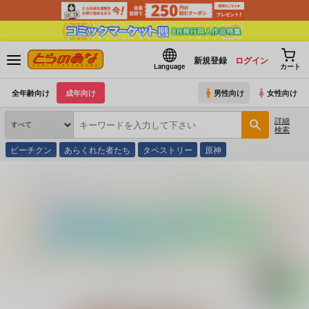
新規登録
ログイン
Language
カート
全年齢向け
成年向け
男性向け
女性向け
詳細
検索
ビーチクン
あらくれた者たち
タペストリー
原神
とらのあな通販
同人誌
celluloid-acme
一陽来復