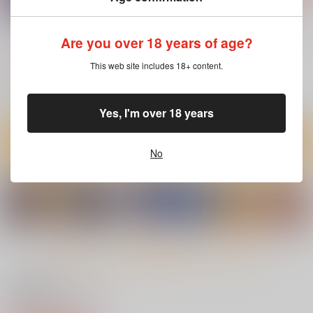
名探偵アルカナ
迷宮へ誘いましょう
たんぷに
Are you over 18 years of age?
雷神会
競泳少女
ギャンブラー倶楽部
660
770
737
円
円
専売
円
（税込）
（税込）
This web site includes 18+ content.
（税込）
プリキュア
プリキュア
プリキュア
キュアアルカナ・シャドウ
森亜るるか
明智あんな
小林みくる
Yes, I'm over 18 years
サンプル
サンプル
サンプル
ジェット先輩
カート
カート
カート
No
もっと見る！
関連商品(サークル)