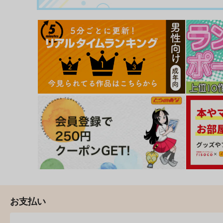
フランドール・スカーレット
レミリア・スカーレット
サンプル
カート
サンプル
カー
パチュリー・ノーレッジ
こんなの痴女じゃん！！
始まりの雨
とりあえず(仮)
幽閉サテライト
お支払い
605
2,200
円
円
（税込）
（税込）