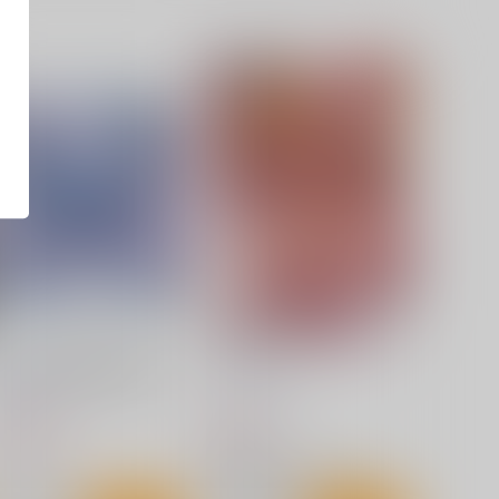
零れ桜／黄昏模様の感情論
フラふぇち
幽閉サテライト
しもやけ堂
,750
660
円
円
（税込）
（税込）
方Project
東方Project
フランドール・スカーレット