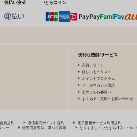
東方Project
東
後払い決済
とらコイン
東方Project
パチュリー・ノーレッジ
ト
サンプル
カート
サンプル
カート
便利な機能/サービス
入荷アラート
ほしいものリスト
ポイントプログラム
メールマガジン購読
初めてのお客様へ
よくあるご質問・お問い合わせ
会員規約
通信販売ポイント規約
電子書籍サービス利用規約
ン
寂光寂
東方剛欲異聞～水没した沈愁
i
リシー
特定商取引法に基づく表示
なりすまし・いたずら注文につい
滅 ～ The Truth of the Cessa
地獄
1
tion of Dukkha
Demetori
黄昏フロンティア