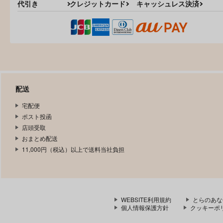
東方Project
博麗霊夢
東方Project
代引き
クレジットカード
キャッシュレス決済
サンプル
カート
サンプル
カー
配送
宅配便
ポスト投函
店頭受取
おまとめ配送
11,000円（税込）以上で送料当社負担
WEBSITE利用規約
とらのあな
生意気なチルノがお仕置きさ
魔理沙ちゃんはヤリモクナ
個人情報保護方針
クッキーポ
れる話
パに引っかかりました
RockDoodle堂
とりあえず(仮)