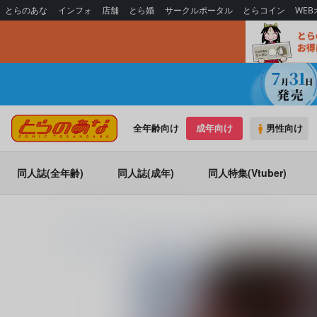
とらのあな
インフォ
店舗
とら婚
サークルポータル
とらコイン
WE
全年齢向け
成年向け
男性向け
同人誌(全年齢)
同人誌(成年)
同人特集(Vtuber)
とらのあな通販
同人誌
あんずの木
「はい、チーズ！」