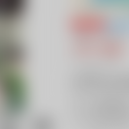
専売
全年齢
「はい、チーズ！
770円（税込
7
通販ポイント：
pt獲得
？
╳
：在庫なし
受
店舗在庫
を確認
再入荷を通知す