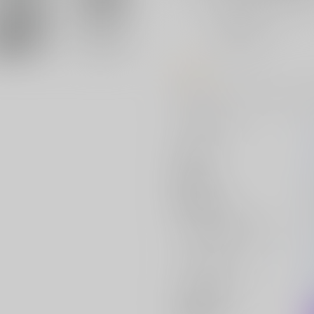
おまとめ目安と発送目安
?
毎度便
未定から
5日以内に発送
コメント
早苗に対して「面白くない」と感
サークル名
作家
発行日
種別/サイズ
ジャンル/
サブジャンル
カップリング
メインキャラ
関連特集