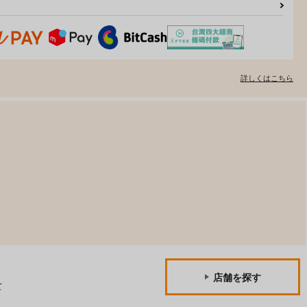
方Project
東方Project
サンプル
カート
サンプル
カート
詳しくはこちら
店舗を探す
mmoral
東方紅魔郷～
て
the Embodiment of Scarlet
787
Devil～
上海アリス幻樂団