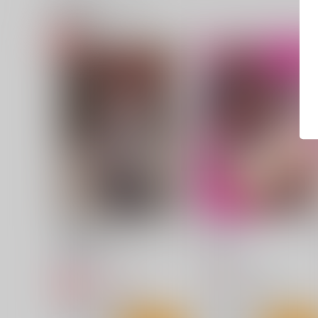
関連商品(ジャンル)
霊夢先輩が仕事明けでセック
焼け鴉
スする話
こまめすがた
赤錆ニンジン
472
円
（税込）
1,485
円
専売
（税込）
東方Project
射命丸文
東方Project
博麗霊夢