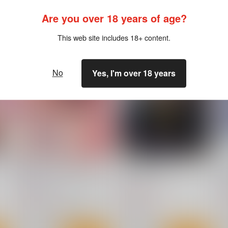
Are you over 18 years of age?
This web site includes 18+ content.
No
Yes, I'm over 18 years
花蜜 マゾレズを浸す甘い毒
Lord of the Orb
NeoSeporium
ちゆうどう
629
2,354
2
円
円
（税込）
（税込）
東方Project
風見幽香×アリス
東方Project
東