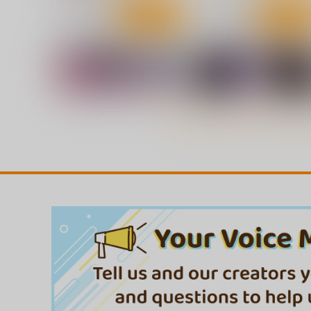
サンプル
カート
サンプル
カー
神聖ファウンテン触手苗床総
あやしいけーねせんせい
集編
こまめすがた
神聖ファウンテン
944
円
（税込）
1,885
円
（税込）
東方Project
上白沢慧音
東方Project