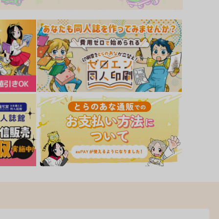
サンプル
カート
サンプル
カート
方陵○総集編10
東方錦上
京 ～ Fossilized Wonders.
ナギヤマスギ
上海アリス幻樂団
,540
円
（税込）
1,760
円
（税込）