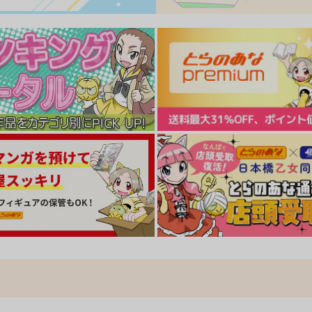
ト
サンプル
カート
サンプル
カート
苗床パチュリーちゃん淫紋絶
東方XX61触手霊夢
東
頂で孕み袋
ナギヤマスギ
神聖ファウンテン
660
1
円
（税込）
785
円
（税込）