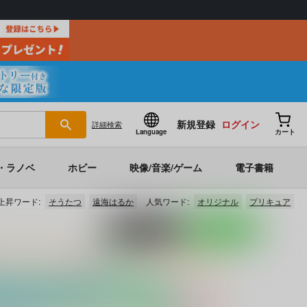
新規登録
ログイン
詳細
検索
Language
カート
・ラノベ
ホビー
映像/音楽/ゲーム
電子書籍
上昇ワード:
そうたつ
遠海はるか
人気ワード:
オリジナル
プリキュア
ポストする
LINEで送る