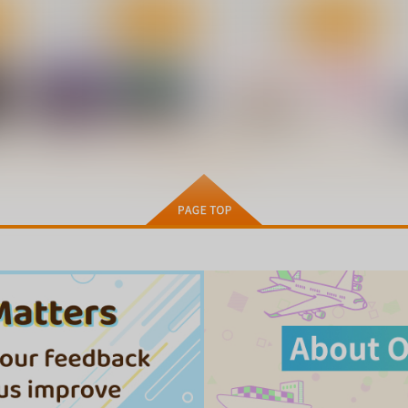
ト
サンプル
カート
サンプル
カート
もっと見る！
幽香のぬとぬとドスケベふた
ナズさまのいう通り！
星
なりレズオイルマッサージ
はむらび14
NeoSeporium
880
円
（税込）
629
2
円
（税込）
東方Project
ナズーリン
東方Project
風見幽香×アリス
東