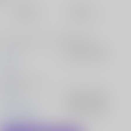
定期便（週1)
定期便（月2)
未定から
未定から
10日以内に発送
14日以内に発送
じたが、何故か気になってしまう文との友情のお話です。
あんずの木
入荷アラート
を設定
うにゃ吉
2011/11/20
同人誌 - 漫画/ Ｂ５ 44p
東方Project
入荷アラート
を設定
射命丸文×東風谷早苗
入荷アラート
を設定
射命丸文
東風谷早苗