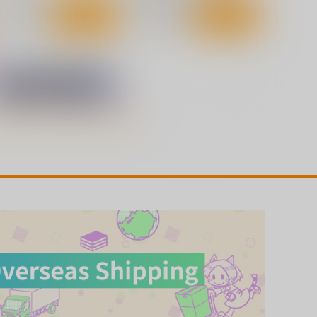
サンプル
カート
サンプル
カート
に寄せる想い/色は匂へど散
妊活幽々子様
りぬるを
しもやけ堂
幽閉サテライト
660
円
（税込）
,750
円
（税込）
東方Project
西行寺幽々子
方Project