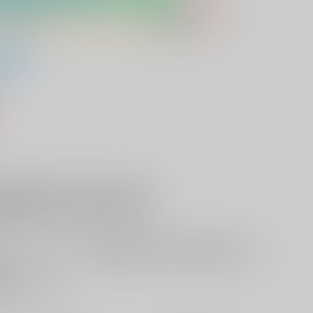
」
）
付開始前
欲しいものリストに追加
る