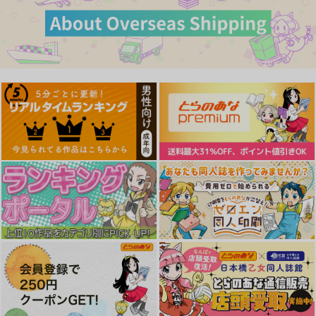
ポリぱん
６ちゃんねる
4,400
円
（税込）
サンプル
作品詳細