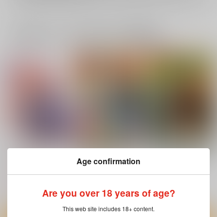
一緒に買われている同人作品または類似商品
Light of hope
治虫ゴッコ
大同人誌・零士ゴッコ
Age confirmation
星々のアンカー
はぁとふる売国奴
はぁとふる売国奴
887
2,750
2,750
円
円
円
（税込）
（税込）
（税込）
Are you over 18 years of age?
藤丸立香
ブラック・ジャック
星野鉄郎
サンプル
サンプル
サンプル
This web site includes 18+ content.