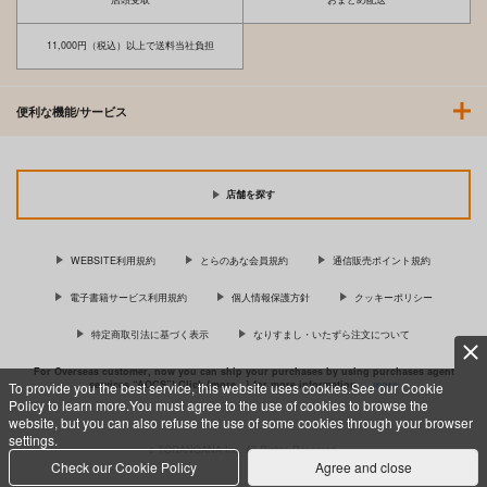
11,000円（税込）以上で送料当社負担
便利な機能/サービス
店舗を探す
WEBSITE利用規約
とらのあな会員規約
通信販売ポイント規約
電子書籍サービス利用規約
個人情報保護方針
クッキーポリシー
特定商取引法に基づく表示
なりすまし・いたずら注文について
For Overseas customer, now you can ship your purchases by using purchases agent
services “AOCS”! Click {more…} for more information …
more
To provide you the best service, this website uses cookies.See our Cookie
Policy to learn more.You must agree to the use of cookies to browse the
website, but you can also refuse the use of some cookies through your browser
settings.
c TORANOANA Inc, All Rights Reserved.
Check our Cookie Policy
Agree and close