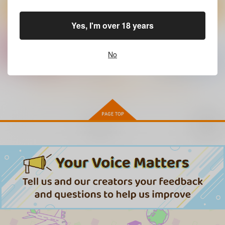
作品詳細
作品詳細
作品詳細
Yes, I'm over 18 years
No
もっと見る！
再販希望
魔女見習いのオペラ
麻宮キャラブック
太陽系SF冒険大全ス
SP「オペラ＆エイ
ぺオペ！コンプリート
ウサギンガわーくす
ダ 総集編イラスト
イラスト集！
太陽系旅団
太陽系旅団
集」
3,520
円
（税込）
2,750
4,400
円
円
（税込）
（税込）
オペラ
オペラ
サンプル
サンプル
サンプル
作品詳細
作品詳細
作品詳細