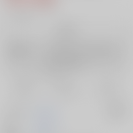
11
通販ポイント：
pt獲得
？
╳
：在庫なし
再販希望
店舗在庫
欲しいものリストに追加
再入荷を通知する
おまとめ目安と発送目安
?
毎度便
定期便（週1)
定期便（月2)
未定から
未定から
未定から
5日以内に発送
10日以内に発送
14日以内に発送
サークル名
LolitaChannel
入荷アラート
作家
ありがせしんじ