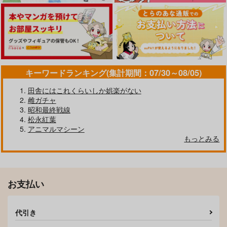
キーワードランキング(集計期間：07/30～08/05)
田舎にはこれくらいしか娯楽がない
雌ガチャ
昭和最終戦線
松永紅葉
アニマルマシーン
もっとみる
お支払い
代引き