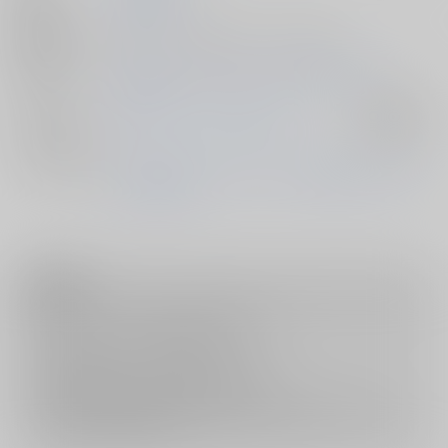
発行日
2011/08/12
種別/サイズ
同人ソフト - CG集/ ＣＤ－ＲＯＭ 10p
初出イベント
2011/08/12 コミックマーケット80（1日目）
ジャンル/
探偵オペラ ミルキィホームズ
入荷アラート
サブジャンル
メインキャラ
シャーロック・シェリンフォード
譲崎ネロ
コーデリ
ア・グラウカ
注意事項
キャンセルについては
こちら
をご覧下さい。
返品については
こちら
をご覧下さい。
おまとめ配送については
こちら
をご覧下さい。
再販投票については
こちら
をご覧下さい。
イベント応募券付商品などをご購入の際は毎度便をご利用ください。
詳細は
こちら
をご覧ください。