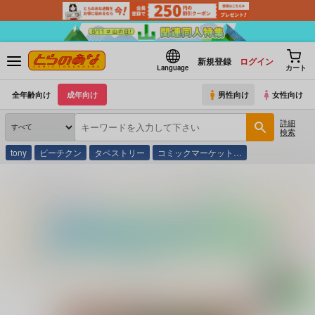
新規登録
ログイン
Language
カート
全年齢向け
成年向け
男性向け
女性向け
詳細
検索
tony
ビーチクン
タペストリー
コミックマーケット…
とらのあな通販
同人アイテム
LolitaChannel
探偵オペラ ミルキ○ホームズはぁは