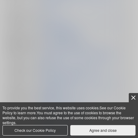
で～婚約破棄された私が、従者から溺愛されるな
んて～ 1
小学館
コミック
nest 5
小学館
コミック
あっちゃんち 3
小学館
コミック
あやかし屋敷のまやかし夫婦 ～契約夫婦は鎌倉で
妖怪の集う家を守る～ 3
小学館
コミック
ふしぎ遊戯 白虎仙記 6
小学館
コミック
スパダリ王子様の狂い愛 1
小学館
コミック
マロニエ王国の七人の騎士 11
小学館
コミック
マロニエ王国の七人の騎士 STICKER BOOK
小学館
コミック
傾国の美姫はステータス変更で素手喧嘩無敗にな
りました 2
小学館
コミック
後宮の影公主 ～呪術師は謎を読む～ 2
小学館
コミック
後宮茶妃伝～寵妃は愛より茶が欲しい～ 9
小学館
コミック
火の神さまの掃除人ですが、いつの間にか花嫁と
して溺愛されています 8
小学館
コミック
白蛇の華燭～生贄の乙女は孤独な蛇神に嫁ぐ～ 1
小学館
コミック
箱庭の茶室 2
小学館
コミック
藤堂秘書は今日も塩対応 2
小学館
コミック
追放令嬢からの手紙～かつて愛していた皆さまへ
To provide you the best service, this website uses cookies.See our Cookie
私のことなどお忘れですか？～ 1
Policy to learn more.You must agree to the use of cookies to browse the
website, but you can also refuse the use of some cookies through your browser
少年画報社
コミック
幼なじみはいつも先走る 3
settings.
少年画報社
コミック
恋愛体位48 1
星海社
コミック
徒然チルドレン カラー版 6
Check our Cookie Policy
Agree and close
星海社
コミック
悪役令嬢の四畳半 4