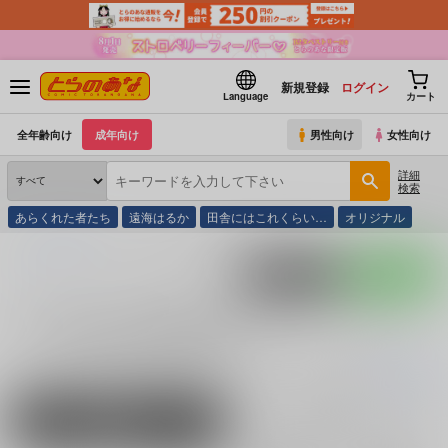
新規登録
ログイン
Language
カート
全年齢向け
成年向け
男性向け
女性向け
詳細
検索
あらくれた者たち
遠海はるか
田舎にはこれくらい…
オリジナル
とらのあな通販
スリーズブーケ＆DOLLCHESTRA＆みらくらぱーく！＆Edel Note
ポストする
LINEで送る
スリーズブーケ＆DOLLCHESTRA＆みらくらぱー
く！＆Edel Note の商品一覧
スリーズブーケ＆DOLLCHESTRA＆みらくらぱーく！＆Edel Note
に関す
続きを読む
男性向け
女性向け