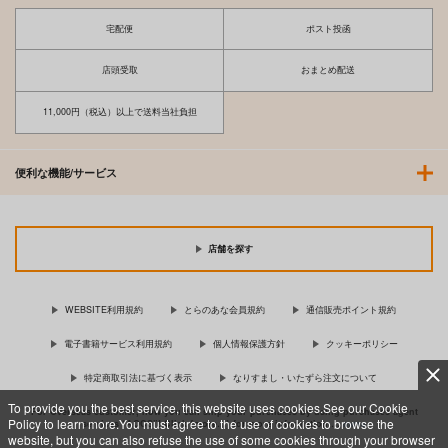
宅配便
ポスト投函
店頭受取
おまとめ配送
11,000円（税込）以上で送料当社負担
便利な機能/サービス
店舗を探す
WEBSITE利用規約
とらのあな会員規約
通信販売ポイント規約
電子書籍サービス利用規約
個人情報保護方針
クッキーポリシー
特定商取引法に基づく表示
なりすまし・いたずら注文について
To provide you the best service, this website uses cookies.See our Cookie
For Overseas customer, now you can ship your purchases by using purchases agent
Policy to learn more.You must agree to the use of cookies to browse the
services “AOCS”! Click {more…} for more information …
more
website, but you can also refuse the use of some cookies through your browser