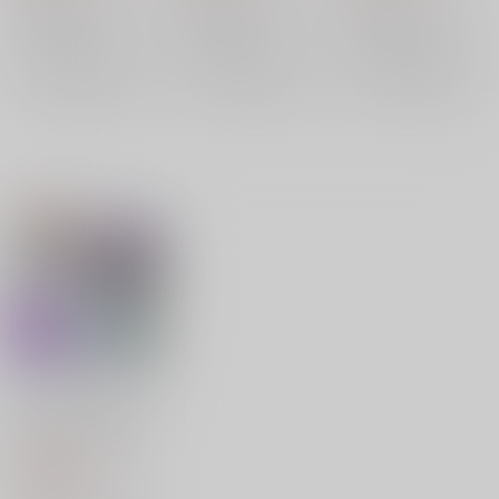
Hip, hip, hooray! / 令
女詞華集 / ガランド
惜夜花火 / ブルウモー
スリーズブーケ＆DOLLCHESTRA＆みらくらぱーく！＆Edel Note
スリーズブーケ＆DOLLCHESTRA＆みらくらぱーく！＆Edel Note
スリーズブーケ＆DOLLCHESTRA＆みらくらぱーく！＆Edel Note
嬢モブ！」
Flash / バイタルサイ
メント / Very! Very!
ン / シアター生き様」
COCO夏っ / フュージ
×：在庫なし
×：在庫なし
×：在庫なし
ョンクラスト」
サンプル
サンプル
サンプル
(CD)「Link！Like！ラ
ブライブ！」 蓮ノ空
女学院スクールアイド
1,980
円
ルクラブ ユニットス
（税込）
プリットシングル
ランティス