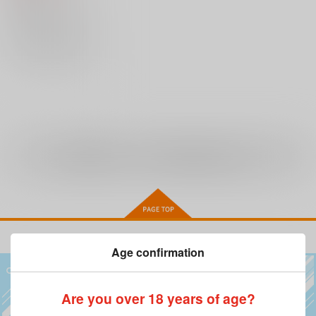
「37.5℃のファンタジ
スリーズブーケ＆DOLLCHESTRA＆みらくらぱーく！＆Edel Note
ー / アイマイメーデー
/ BLAST!! / 十六夜セ
×：在庫なし
レーネ」
サンプル
全年齢
向けブランドに
4
件の商品があります
Age confirmation
Are you over 18 years of age?