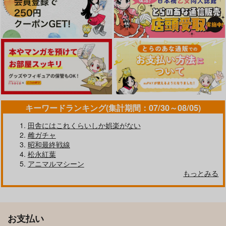
キーワードランキング(集計期間：07/30～08/05)
田舎にはこれくらいしか娯楽がない
雌ガチャ
昭和最終戦線
松永紅葉
アニマルマシーン
もっとみる
お支払い