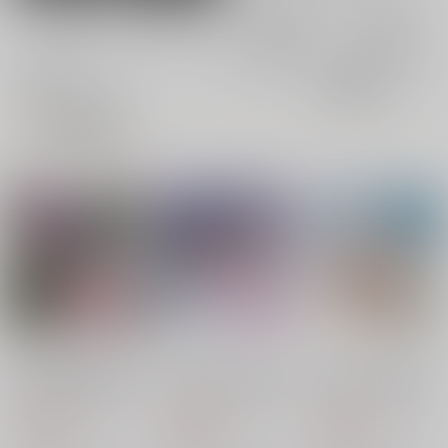
電子書籍
電子書籍
全年齢
成年
全年齢
成年
4件
4件
0件
0件
表示
3カ
2カ
1カ
追加検索条件
ラ
ラ
ラ
ム
ム
ム
表
表
表
示
示
示
(CD)蓮ノ空女学院スク
(CD)「Link！Like！ラ
(CD)「Link！Like！ラ
ールアイドルクラブ
ブライブ！」蓮ノ空女
ブライブ！」蓮ノ空女
4thユニットスプリッ
学院スクールアイドル
学院スクールアイドル
1,980
1,980
1,980
円
円
トシングル「Sayo-
クラブ 3rdユニットス
円
クラブ 2ndユニットス
（税込）
（税込）
（税込）
Shigure / リブウト /
プリットシングル「乙
プリットシングル「可
ランティス
ランティス
ランティス