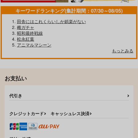
キーワードランキング(集計期間：07/30～08/05)
田舎にはこれくらいしか娯楽がない
雌ガチャ
昭和最終戦線
松永紅葉
アニマルマシーン
もっとみる
お支払い
代引き
クレジットカード
キャッシュレス決済