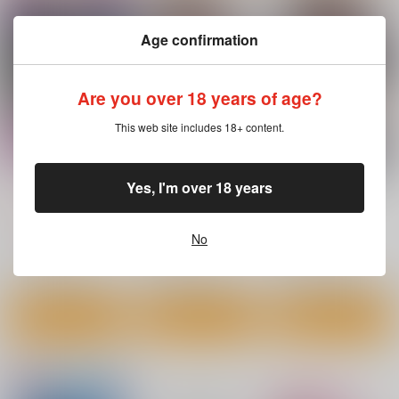
Age confirmation
Are you over 18 years of age?
This web site includes 18+ content.
グレイトトレイラーズ
秘匿のΩは運命を殺す
秘匿のΩは運命を殺す
Yes, I'm over 18 years
3
2
1
880
880
880
円
円
円
（税込）
（税込）
（税込）
光文社
宮川輝
光文社
靴川
No
光文社
靴川
×：在庫なし
×：在庫なし
×：在庫なし
サンプル
サンプル
サンプル
カート
カート
カート