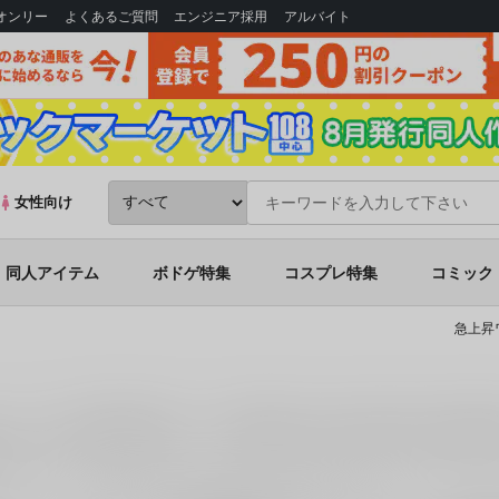
Bオンリー
よくあるご質問
エンジニア採用
アルバイト
女性向け
同人アイテム
ボドゲ特集
コスプレ特集
コミック
急上昇
ます。
「
平城京の精神生活
」
「
中国料理からみる近代日本 食と対中国
ください。