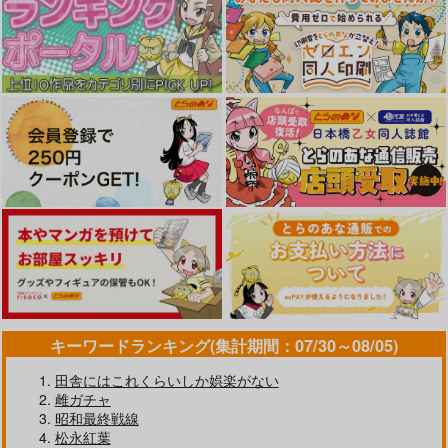
キーワードランキング(集計期間：07/30～08/05)
田舎にはこれくらいしか娯楽がない
雌ガチャ
昭和最終戦線
松永紅葉