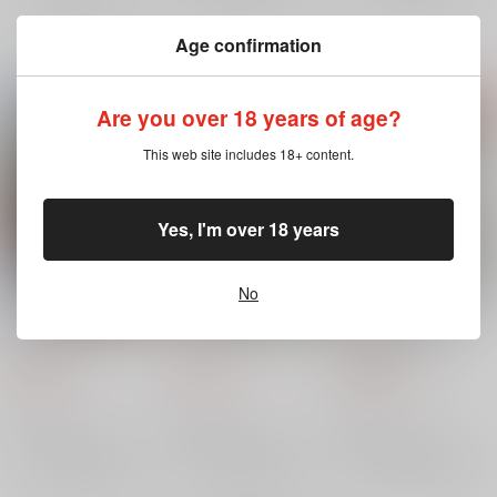
Age confirmation
Are you over 18 years of age?
This web site includes 18+ content.
Yes, I'm over 18 years
No
コミック百合姫 2022
ComicREX 2022年1月
まんが4コマぱれっと
年2月号
号
2022年1月号
920
650
380
円
円
円
（税込）
（税込）
（税込）
一迅社
一迅社
一迅社
×：在庫なし
×：在庫なし
×：在庫なし
サンプル
サンプル
サンプル