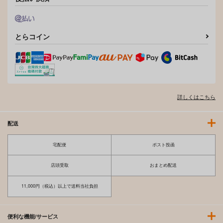
とらコイン
詳しくはこちら
配送
宅配便
ポスト投函
店頭受取
おまとめ配送
11,000円（税込）以上で送料当社負担
便利な機能/サービス