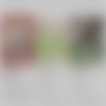
大衆酒場ワカオ ワカ
ワカコ酒 13
魍魎少女 3
コ酒別店 1
618
638
円
円
（税込）
（税込）
638
円
（税込）
ノース・スターズ・ピクチャーズ
ノース・スターズ・ピクチャーズ
ノース・スターズ・ピクチャーズ
新久千映
白石 純
猫原 ねんず 画/新久 千映 原作
×：在庫なし
×：在庫なし
×：在庫なし
サンプル
サンプル
サンプル