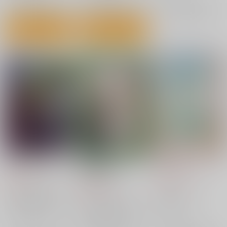
サンプル
サンプル
サンプル
カート
カート
アンタゴニスト 4
大衆酒場ワカオ ワカ
アルテ 12
コ酒別店 2
682
638
円
円
（税込）
（税込）
638
円
（税込）
ノース・スターズ・ピクチャーズ
ノース・スターズ・ピクチャーズ
ノース・スターズ・ピクチャーズ
黒田 高祥 画/藤栄 道彦 原作
大久保 圭
猫原 ねんず 画/新久 千映 原作
×：在庫なし
×：在庫なし
×：在庫なし