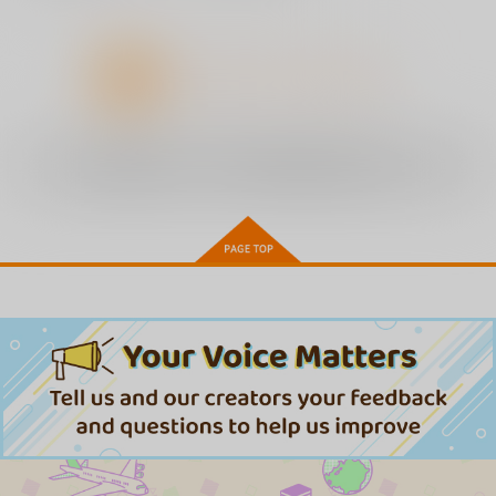
1
2
3
…
5
全年齢
向けブランドに
246
件の商品があります