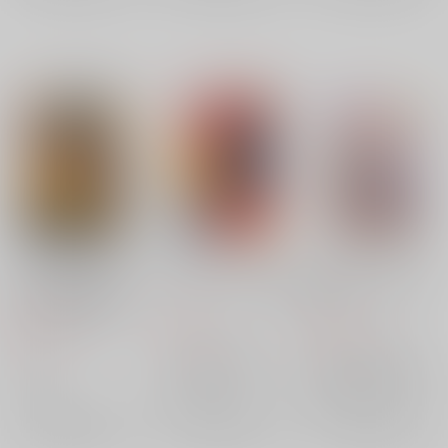
なんで生きてるかわか
あゝ我らがミャオ将軍
魔王さまはかきんちゅ
らない人 和泉澄 2
1
う! 1
594
616
660
円
円
円
（税込）
（税込）
（税込）
ノース・スターズ・ピクチャーズ
ノース・スターズ・ピクチャーズ
ノース・スターズ・ピクチャーズ
あぬ
もりちか 画/まつだ こうた 原作
綾野 綾乃 画/水城 水城 原作
×：在庫なし
×：在庫なし
×：在庫なし
サンプル
サンプル
サンプル