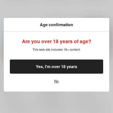
Age confirmation
Are you over 18 years of age?
This web site includes 18+ content.
Yes, I'm over 18 years
バグガール。 3
伊集院隼人氏の平穏な
送魂の少女と葬礼の旅
らぬ日常 CIT 2
2
638
円
（税込）
No
660
660
円
円
（税込）
（税込）
ノース・スターズ・ピクチャーズ
ノース・スターズ・ピクチャーズ
ノース・スターズ・ピクチャーズ
おの たけお
えすと えむ 画
路那
×：在庫なし
×：在庫なし
×：在庫なし
サンプル
サンプル
サンプル