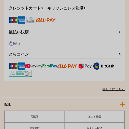
クレジットカード
キャッシュレス決済
後払い決済
とらコイン
詳しくはこちら
配送
宅配便
ポスト投函
店頭受取
おまとめ配送