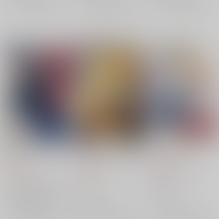
サンプル
サンプル
サンプル
蒼天の拳 リジェネシ
送魂の少女と葬礼の旅
尾かしら付き。 3
ス 4
3
660
円
（税込）
638
660
円
円
（税込）
（税込）
ノース・スターズ・ピクチャーズ
ノース・スターズ・ピクチャーズ
ノース・スターズ・ピクチャーズ
佐原 ミズ
辻 秀輝 画/原 哲夫 原作
路那
×：在庫なし
×：在庫なし
×：在庫なし