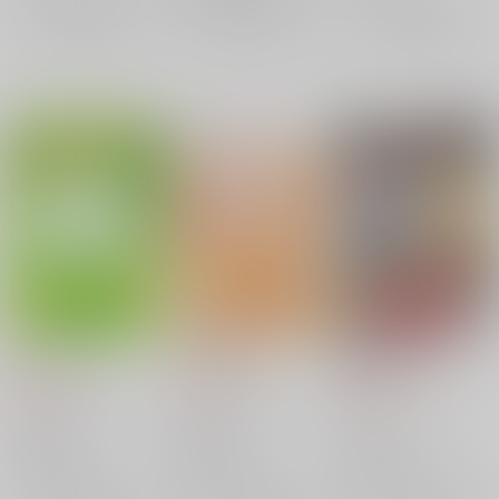
サンプル
サンプル
サンプル
タカコさん 5
ワカコ酒 14
魍魎少女 4
638
618
638
円
円
円
（税込）
（税込）
（税込）
ノース・スターズ・ピクチャーズ
ノース・スターズ・ピクチャーズ
ノース・スターズ・ピクチャーズ
新久 千映
新久千映
白石 純
×：在庫なし
×：在庫なし
×：在庫なし