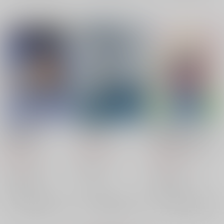
今日からCITY
失踪宣言 2
老女的(おばあちゃん)
HUNTER 3
少女ひなたちゃん 6
594
円
（税込）
638
660
円
円
（税込）
（税込）
ノース・スターズ・ピクチャーズ
ノース・スターズ・ピクチャーズ
ノース・スターズ・ピクチャーズ
黒川 依
錦 ソクラ 画
桑佳あさ
×：在庫なし
×：在庫なし
×：在庫なし
サンプル
サンプル
サンプル