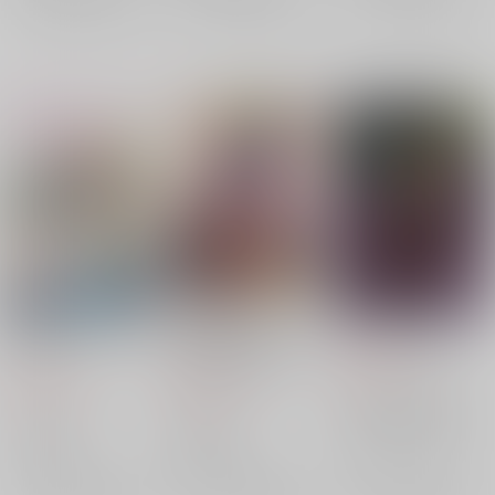
めんけぇなぁ えみち
老女的(おばあちゃん)
アンタゴニスト 3
ゃん 2
少女ひなたちゃん 7
682
円
（税込）
594
660
円
円
（税込）
（税込）
ノース・スターズ・ピクチャーズ
ノース・スターズ・ピクチャーズ
ノース・スターズ・ピクチャーズ
黒田 高祥 画/藤栄 道彦 原作
沼 ちよ子
桑佳あさ
×：在庫なし
×：在庫なし
×：在庫なし
サンプル
サンプル
サンプル