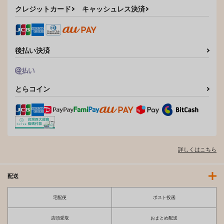
クレジットカード
キャッシュレス決済
後払い決済
とらコイン
詳しくはこちら
配送
宅配便
ポスト投函
店頭受取
おまとめ配送