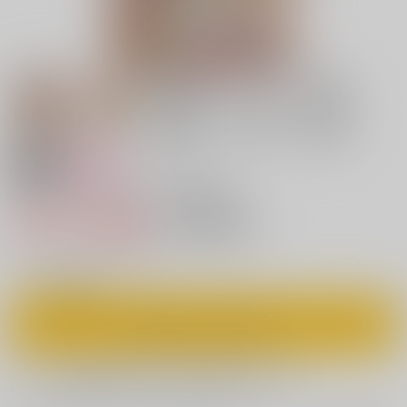
18禁
女性向け
Saint Foire Festival/eve総集編
770円（税込）
キャンセル不可
7
通販ポイント：
pt獲得
？
◯
：在庫あり
カートに入れる
欲しいものリストに追加