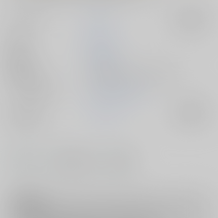
サークル名
床子屋
入荷アラート
作家
鬼頭えん
公開日
2026/04/11
種別/サイズ
電子書籍 - 同人誌/ その他 64p
シリーズ（同人）
Saint Foire Festival
ジャンル/
オリジナル
入荷アラート
サブジャンル
#
#
#
中出し
歴史・時代物
総集編
注意事項