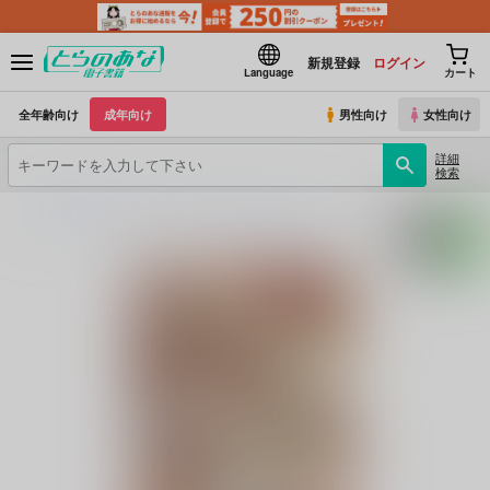
新規登録
ログイン
Language
カート
全年齢向け
成年向け
男性向け
女性向け
詳細
検索
とらのあな電子書籍
床子屋
Saint Foire Festival
(シリーズ)
Saint Foire Festival