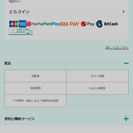
っぷち
eve Richildis：3
0
床子屋
床子屋
床子屋
とらコイン
770
880
660
円
円
円
（税込）
（税込）
（税込）
オリジナル
オリジナル
オリジナル
サンプル
サンプル
サンプル
Saint Foire Festival/
Saint Foire Festival/
Saint Foire Festival/e
カート
カート
カート
詳しくはこちら
eve Evelyn：3
eve Evelyn：4
ve Evelyn：5
床子屋
床子屋
床子屋
配送
990
990
880
円
円
円
（税込）
（税込）
（税込）
宅配便
ポスト投函
サンプル
サンプル
サンプル
作品詳細
作品詳細
作品詳細
店頭受取
おまとめ配送
11,000円（税込）以上で送料当社負担
便利な機能/サービス
Saint Foire Festival/
Saint Foire Festival
Saint Foire Festival/e
eve Evelyn：2
9
ve Olwen：3