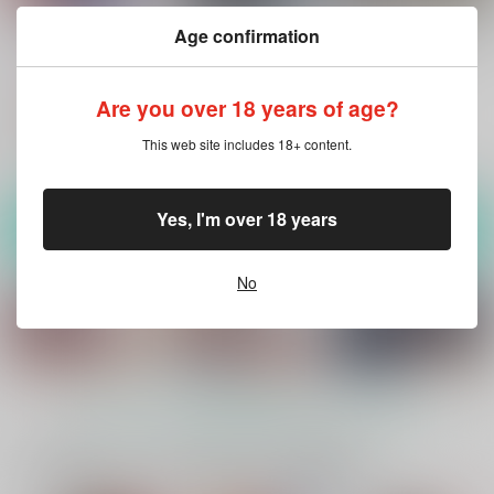
AFTER THE END
死刑宣告された賢女が
Saint Foire Festival/e
Age confirmation
嫌われ王子に溺愛され
ve Evelyn：5
床子屋
て、幸せになるまでの
床子屋
床子屋
物語・後編
770
円
（税込）
1,430
Are you over 18 years of age?
880
円
円
（税込）
（税込）
刀剣乱舞
オリジナル
オリジナル
山姥切国広×女審神者
This web site includes 18+ content.
嫌われ王子×賢女
サンプル
サンプル
サンプル
Yes, I'm over 18 years
カート
カート
カート
No
もっと見る！
一緒に買われている同人作品または類似商品