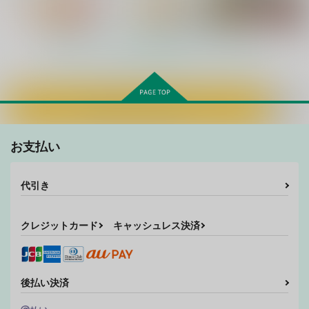
Saint Foire Festival
Saint Foire Festival/
Saint Foire Festival/e
Richildis 総集編
eve Nest
ve Richildis：1＆2
床子屋
床子屋
床子屋
もっと見る！
2,090
660
550
円
円
円
（税込）
（税込）
（税込）
オリジナル
オリジナル
オリジナル
サンプル
サンプル
サンプル
カートに入れる
カート
カート
カート
Saint Foire Festival/
Saint Foire Festival/
Saint Foire Festival/e
eve Richildis：3
eve Richildis：1＆2
ve Nest
お支払い
床子屋
床子屋
床子屋
880
550
660
円
円
円
（税込）
（税込）
（税込）
代引き
サンプル
サンプル
サンプル
クレジットカード
キャッシュレス決済
作品詳細
作品詳細
作品詳細
後払い決済
超どたんばせとぎわ崖
Saint Foire Festival/
Saint Foire Festival 1