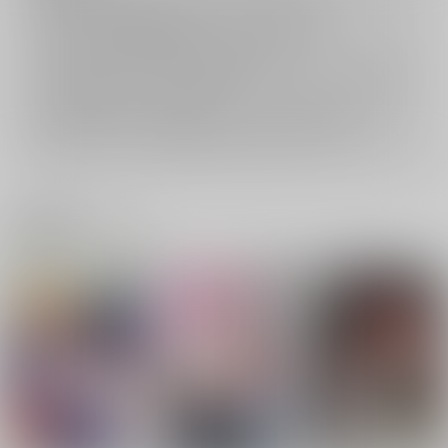
ご購入後の返品・キャンセルは一切お受けできません。
ご購入前に必ず
推奨環境
を満たしているかご確認下さい。
ご購入した作品の閲覧方法は
こちら
をご覧下さい。
ご購入時にクレジットカードの決済が必須となります。無料販売され
ている作品につきましても同様です。
セット値引き
は、無料/半額キャンペーンとの併用は出来ません。
表示されているページ数は実際と異なる場合がございます。
関連商品(サークル)