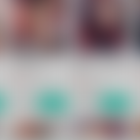
パシ滔天セカンド
ドM処女パーシヴァル様vs痴
Vi
漢
炎帝オナホ製作スタッフ
炎帝オナホ製作スタッフ
605
7
円
（税込）
660
円
（税込）
ジークフリート×パーシヴァル
モブ×パーシヴァル
サンプル
作品詳細
サンプル
作品詳細