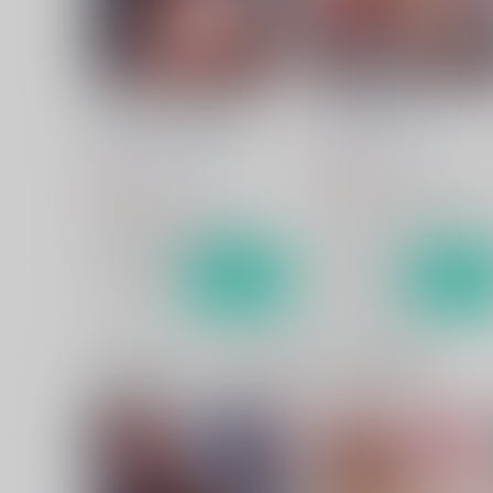
パーシヴァルの前立腺にしこ
パシ滔天セカンド
たまひどいことする
炎帝オナホ製作スタッフ
炎帝オナホ製作スタッフ
605
円
（税込）
660
円
（税込）
グランブルーファンタジー
グランブルーファンタジー
ジークフリート×パーシヴァル
ジークフリート×パーシヴァル
サンプル
カート
サンプル
カー
一緒に買われている同人作品または類似商品