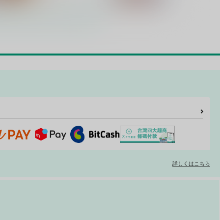
俺は性接待用生オナホとして
ヌイオラ
調教されるそうです
Mukyu's Paradise
ビバ・みきのすけ
771
円
（税込）
85
円
（税込）
ジークフリート
代宮戦人
サンプル
作品詳細
サンプル
作品詳細
詳しくはこちら