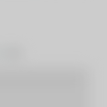
#
尿道責め