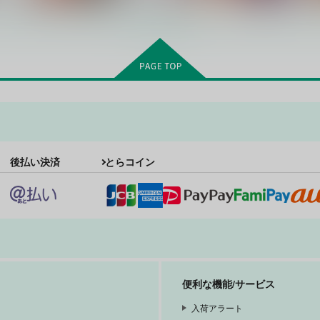
もっと見る！
パライソ
ETDになんて絶対に負けない
にょたんばちゃんの本
後払い決済
とらコイン
おいぬかわいい
KH.
605
円
（税込）
660
7
円
（税込）
鍾離×ヌヴィレット
山姥切国広
右
サンプル
作品詳細
サンプル
作品詳細
便利な機能/サービス
入荷アラート