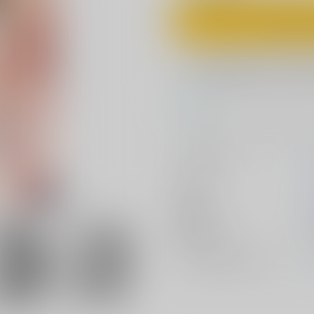
カ
欲しいものリスト
コメント
ふたなりのパーシヴァルをジーク
サークル名
作家
公開日
2
種別/サイズ
ジャンル/
サブジャンル