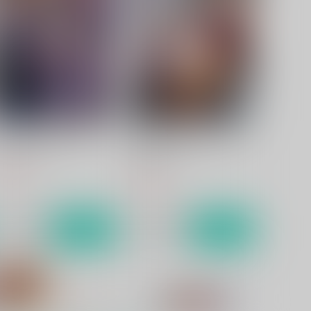
rtual gyaku f**k room
名探偵は催眠なんかにかから
ない
ぶらんらん
ぶらんらん
85
円
（税込）
785
円
（税込）
サンプル
作品詳細
サンプル
作品詳細