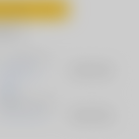
ートに入れる
に追加
フリートが責めまくる本です。
炎帝オナホ製作スタッフ
入荷アラート
を設定
ぶらんらん
021/08/24
電子書籍 - 同人誌/ その他 36p
グランブルーファンタジー
入荷アラート
を設定