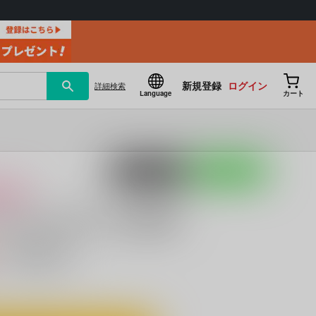
新規登録
ログイン
詳細
検索
Language
カート
ポストする
LINEで送る
け
ァル はじめての性拷問
）
キャンセル不可