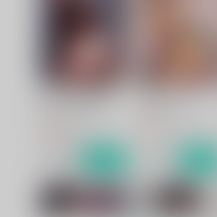
パーシヴァルの前立腺にしこ
パシ楽天ビースト
たまひどいことする
炎帝オナホ製作スタッフ
炎帝オナホ製作スタッフ
660
円
（税込）
660
円
（税込）
ジークフリート×パーシヴァル
ジークフリート×パーシヴァル
サンプル
作品詳細
サンプル
作品詳細