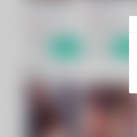
パーシヴァルの前立腺にしこ
パシ滔天セカンド
たまひどいことする
炎帝オナホ製作スタッフ
炎帝オナホ製作スタッフ
605
円
（税込）
660
円
（税込）
グランブルーファンタジー
グランブルーファンタジー
ジークフリート×パーシヴァル
ジークフリート×パーシヴァル
サンプル
カート
サンプル
カー
関連商品(カップリング)