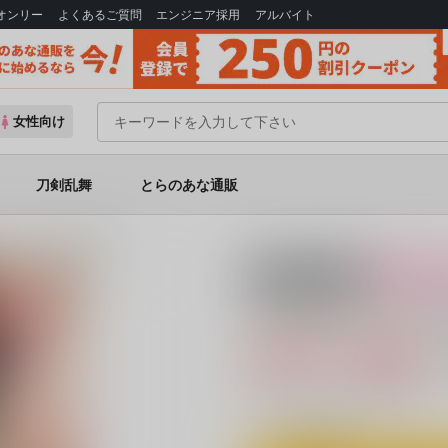
Bオンリー
よくあるご質問
エンジニア採用
アルバイト
女性向け
刀剣乱舞
とらのあな通販
ァル はじめての性拷問
18禁
女性向
ふたなりパーシヴ
660円（税込
6
通販ポイント：
pt獲得
？
◯
：在庫あり