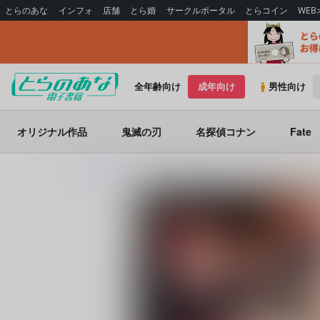
とらのあな
インフォ
店舗
とら婚
サークルポータル
とらコイン
WE
全年齢向け
成年向け
男性向け
オリジナル作品
鬼滅の刃
名探偵コナン
Fate
とらのあな電子書籍
炎帝オナホ製作スタッフ
ふたなりパーシヴ