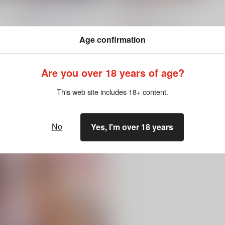
ドM処女パーシヴァル様vs痴
パシ楽天ビースト
漢
炎帝オナホ製作スタッフ
炎帝オナホ製作スタッフ
660
円
（税込）
660
円
（税込）
Age confirmation
グランブルーファンタジー
グランブルーファンタジー
ジークフリート×パーシヴァル
モブ×パーシヴァル
Are you over 18 years of age?
ト
サンプル
カート
サンプル
カート
This web site includes 18+ content.
No
Yes, I'm over 18 years