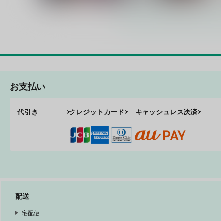
お支払い
名探偵vsETD
迷探偵が依頼を断る日
代引き
クレジットカード
キャッシュレス決済
ぶらんらん
ぶらんらん
628
785
円
円
（税込）
（税込）
サンプル
作品詳細
サンプル
作品詳細
配送
宅配便