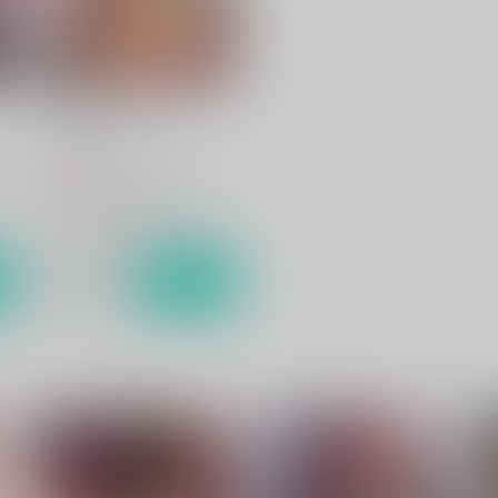
パシ楽天ビースト
炎帝オナホ製作スタッフ
660
円
（税込）
グランブルーファンタジー
ジークフリート×パーシヴァル
ト
サンプル
カート