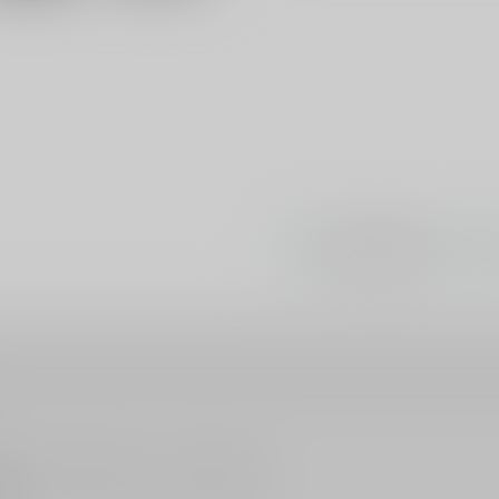
#
#
ふたなり・両性具有
BL
販売されている作品につきましても同様です。