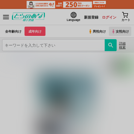
新規登録
ログイン
Language
カート
全年齢向け
成年向け
男性向け
女性向け
詳細
検索
とらのあな電子書籍
mer
グッドモーニング グッドナイト
(シリーズ)
グッドモー