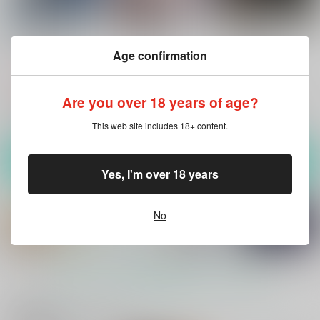
届かない恋と知ってい
届かない恋と知ってい
届かない恋と知ってい
ても（最終話）
ても（第7話）
ても（第6話）
Age confirmation
mer
mer
mer
880
660
660
円
円
円
（税込）
（税込）
（税込）
オリジナル
逢坂 光
オリジナル
逢坂×水原
オリジナル
逢坂×水原
Are you over 18 years of age?
水原 由樹
This web site includes 18+ content.
サンプル
サンプル
サンプル
カート
カート
カート
Yes, I'm over 18 years
No
もっと見る！
関連商品(カップリング)