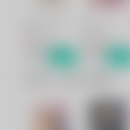
おしえてかせんせんせい
えんせいにいこう！
hariwata
hariwata
859
1,032
円
円
（税込）
（税込）
刀剣乱舞
歌仙兼定×蛍丸
刀剣乱舞
歌仙兼定×蛍丸
サンプル
カート
サンプル
カー
一緒に買われている同人作品または類似商品