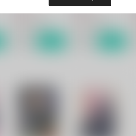
hariwata
hariwata
ha
1,032
1,032
9
円
円
（税込）
（税込）
刀剣乱舞
歌仙兼定×蛍丸
刀剣乱舞
歌仙兼定×蛍丸
ト
サンプル
カート
サンプル
カート