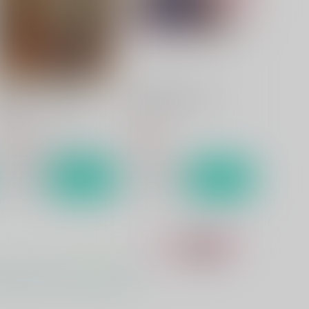
君を殺さない秘密の魔法
優しい意地をはらないで
ariwata
ＭＭＤ
,375
440
円
円
（税込）
（税込）
歌仙兼定
マーリン×トレジャーハンター
サンプル
作品詳細
サンプル
作品詳細