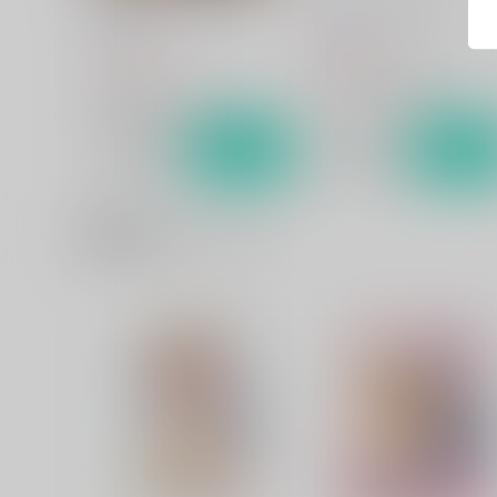
hariwata
hariwata
1,375
859
円
円
（税込）
（税込）
マビノギ
刀剣乱舞
歌仙兼定×蛍丸
マーリン×トレジャーハンター
サンプル
カート
サンプル
カー
関連商品(カップリング)