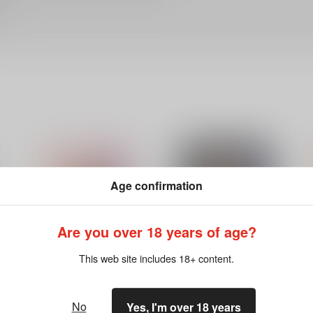
Age confirmation
Are you over 18 years of age?
This web site includes 18+ content.
No
Yes, I'm over 18 years
えんせいにいこう！
宵闇の蛍籠