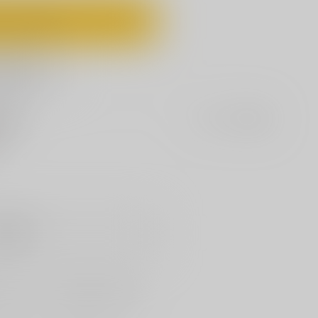
ートに入れる
に追加
セット値引きとは
?
適用！
販希望
に来ないことに悩む蛍丸のお話です。