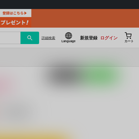
新規登録
ログイン
詳細
検索
Language
カート
ポストする
LINEで送る
け
）
キャンセル不可