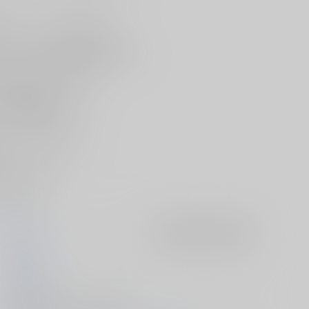
心配している「保護者」歌仙。
嘆く蛍丸に夜な夜な悪夢が訪れる...
が蛍丸の体を弄び始めて…？
る[刀剣乱舞]
い』が電子書籍に登場！
できる1冊になります！
みください♪
ストはコチラ！
hariwata
入荷アラート
を設定
石蕗らいし
2017/12/29
電子書籍 - 同人誌/ その他 28p