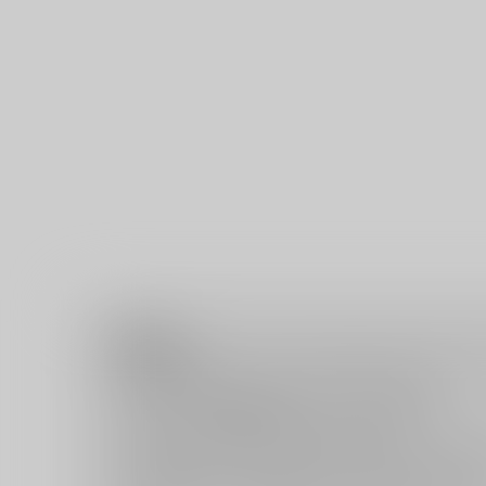
注意事項
ご購入後の返品・キャンセルは一切お受けできません。
ご購入前に必ず
推奨環境
を満たしているかご確認下さい。
ご購入した作品の閲覧方法は
こちら
をご覧下さい。
ご購入時にクレジットカードの決済が必須となります。無料
セット値引き
は、無料/半額キャンペーンとの併用は出来ませ