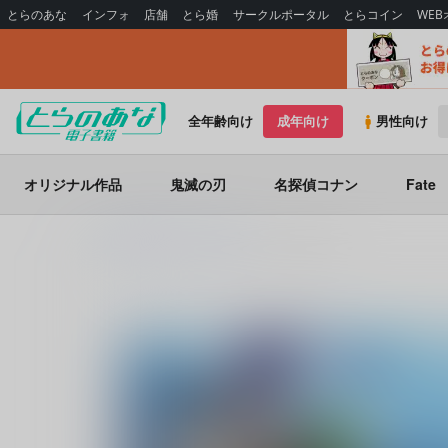
とらのあな
インフォ
店舗
とら婚
サークルポータル
とらコイン
WE
全年齢向け
成年向け
男性向け
オリジナル作品
鬼滅の刃
名探偵コナン
Fate
とらのあな電子書籍
hariwata
いいこにしたい