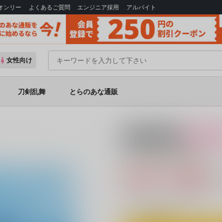
Bオンリー
よくあるご質問
エンジニア採用
アルバイト
女性向け
刀剣乱舞
とらのあな通販
18禁
女性向
いいこにしたい
859円（税込
7
通販ポイント：
pt獲得
？
◯
：在庫あり