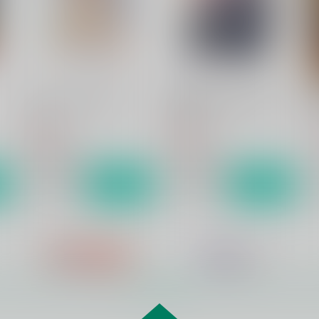
おしえてかせんせんせい
歌仙兼定は人見知りである。
hariwata
hariwata
h
859
986
1
円
円
（税込）
（税込）
歌仙兼定×蛍丸
歌仙兼定×蛍丸
サンプル
作品詳細
サンプル
作品詳細
もっと見る！