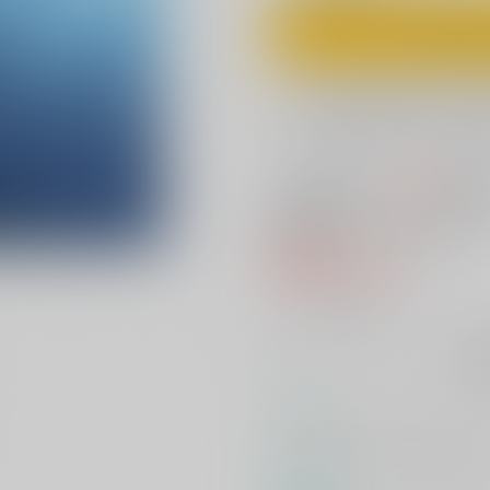
カ
欲しいものリスト
100円
この商品も買うと
値引き
いいこにしたい
紙の書籍
688円
（税込）
╳
：在庫なし
再
コメント
三条大橋実装前、明石国行が本丸