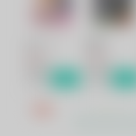
えんせいにいこう！
宵闇の蛍籠
hariwata
hariwata
1,032
1,032
円
円
（税込）
（税込）
歌仙兼定×蛍丸
歌仙兼定×蛍丸
サンプル
作品詳細
サンプル
作品詳細