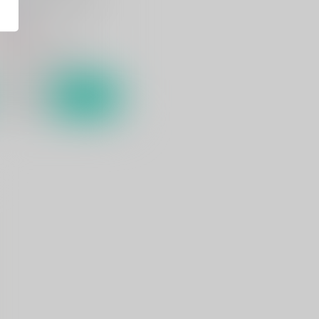
riwata
86
円
（税込）
刀剣乱舞
歌仙兼定×蛍丸
サンプル
カート