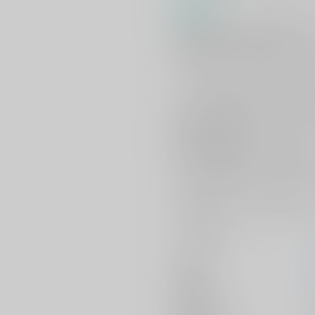
商品紹介
元気が出ない蛍丸と、その様子を
「国行が来ない本当の理由は
俺がいいこにしてなかったから」と
こわい夢を忘れさせるために歌仙
サークル【hariwata】がお贈りす
歌仙兼定×蛍丸本『いいこにした
歌仙との関係性、国行への思い
可憐なる蛍丸の姿をたっぷり堪能
ぜひこの機会にお手元にてお楽し
[刀剣乱舞]-とうらぶ-電子作品リ
サークル名
作家
公開日
種別/サイズ