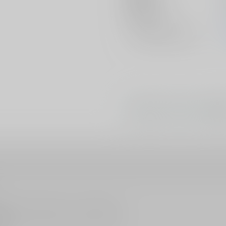
初出イベント
ジャンル/
サブジャンル
#
#
#
ショタ
BL
おに
販売されている作品につきましても同様です。
ん。