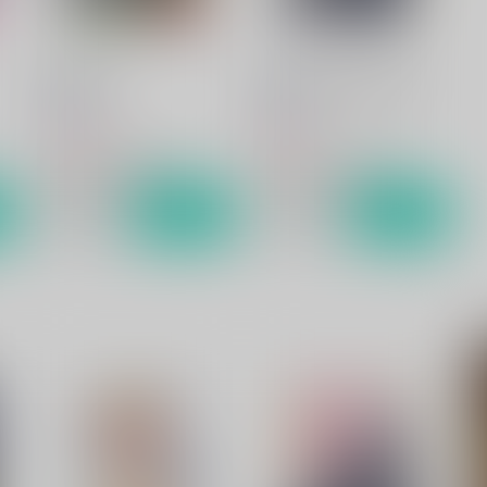
宵闇の蛍籠
歌仙兼定は人見知りである。
hariwata
hariwata
1,032
986
円
円
（税込）
（税込）
刀剣乱舞
歌仙兼定×蛍丸
刀剣乱舞
歌仙兼定×蛍丸
ト
サンプル
カート
サンプル
カート