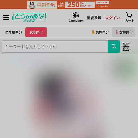
新規登録
ログイン
Language
カート
全年齢向け
成年向け
男性向け
女性向け
詳細
検索
とらのあな電子書籍
MilkCrown
ひめごと