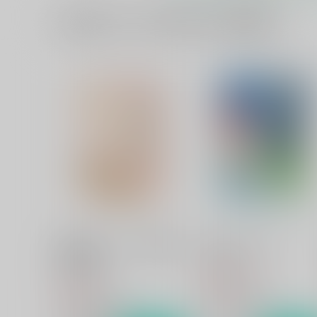
黒子のバスケ
一緒に買われている同人作品または類似商品
黄瀬涼太×笠松幸男
サンプル
カート
思い出モノクローム 追想編～
未来予想図2
笠松幸男～
Sodafountain
Sodafountain
2,750
円
（税込）
495
円
（税込）
黒子のバスケ
黒子のバスケ
黄瀬涼太×笠松幸男
黄瀬涼太×笠松幸男
サンプル
カート
サンプル
カー
思い出モノクローム 追想編～
思い出モノクローム
笠松幸男～
Sodafountain
Sodafountain
3,850
円
（税込）
495
円
（税込）
黄瀬涼太×笠松幸男
黄瀬涼太×笠松幸男