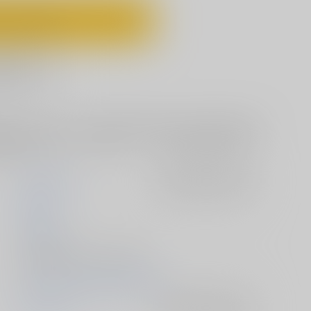
ートに入れる
に追加
笠松に「抱いて欲しい」と強請られた黄瀬。はじめての時を、黄瀬
の男として愛すると決めて触れていく。想像と違う愛撫に戸惑い
れてきて…。
Sodafountain
入荷アラート
を設定
堺桃子
2017/05/26
電子書籍 - 同人誌/ その他 40p
2017/01/29 COMIC CITY 東京139
黒子のバスケ
入荷アラート
を設定