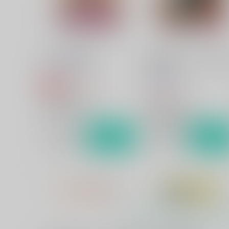
黒子のバスケ
黄瀬涼太×笠松幸男
黄瀬涼太×笠松幸男
サンプル
カート
サンプル
カー
Precious総集編
ネバーランド 右から二番
の星-中編-
Sodafountain
Sodafountain
3,447
円
専売
（税込）
1,375
円
（税込）
黒子のバスケ
黒子のバスケ
黄瀬涼太×笠松幸男
黄瀬涼太×笠松幸男
サンプル
カート
サンプル
カー
思い出モノクローム
Sodafountain
3,850
円
（税込）