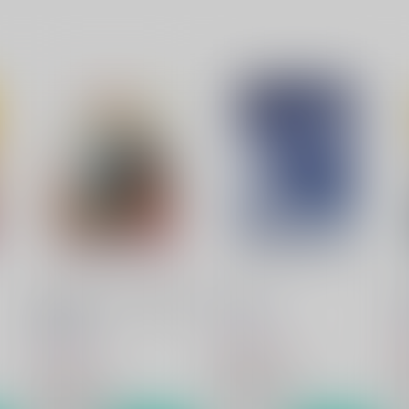
ネバーランド 右から二番目
Precious
の星-中編-
Sodafountain
So
Sodafountain
1,100
8
円
（税込）
1,375
円
（税込）
黒子のバスケ
黒子のバスケ
黄瀬涼太×笠松幸男
黄瀬涼太×笠松幸男