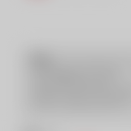
注意事項
ご購入後の返品・キャンセルは一切お受けできません。
ご購入前に必ず
推奨環境
を満たしているかご確認下さい。
ご購入した作品の閲覧方法は
こちら
をご覧下さい。
ご購入時にクレジットカードの決済が必須となります。無料
セット値引き
は、無料/半額キャンペーンとの併用は出来ませ
表示されているページ数は実際と異なる場合がございます。