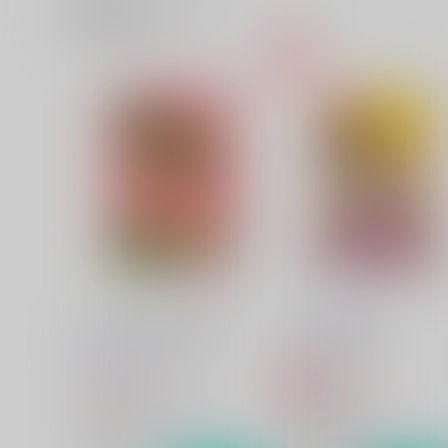
関連商品(サークル)
振りむけば君がほほ笑む
Precious総集編
Sodafountain
Sodafountain
1,203
3,447
円
円
専売
（税込）
（税込）
黒子のバスケ
黄瀬涼太
黒子のバスケ
笠松幸男
黄瀬涼太×笠松幸男