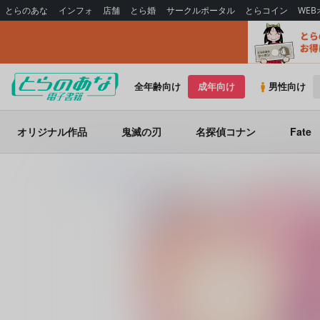
とらのあな
インフォ
店舗
とら婚
サークルポータル
とらコイン
WE
全年齢向け
成年向け
男性向け
オリジナル作品
鬼滅の刃
名探偵コナン
Fate
とらのあな電子書籍
Sodafountain
思い出モノクローム追想編-は