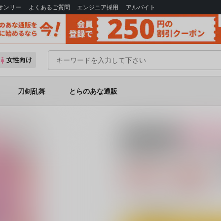
Bオンリー
よくあるご質問
エンジニア採用
アルバイト
女性向け
刀剣乱舞
とらのあな通販
じめての刻-
18禁
女性向
思い出モノクロー
688円（税込
6
通販ポイント：
pt獲得
？
◯
：在庫あり