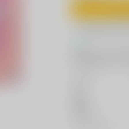
カ
欲しいものリスト
コメント
18歳の誕生日を迎えた日、突然
は笠松を「オメガ」ではなく一人
ながら、笠松の身体はどんどん濡
サークル名
作家
公開日
種別/サイズ
初出イベント
ジャンル/
サブジャンル