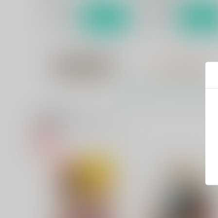
サンプル
カート
サンプル
カー
関連商品(カップリング)
DRAGON SWORD
思い出モノクローム 追想編
笠松幸男～
Sodafountain
Sodafountain
1,650
円
（税込）
495
円
（税込）
黒子のバスケ