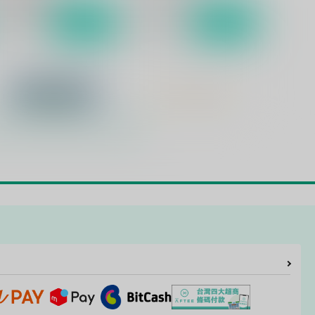
サンプル
作品詳細
サンプル
作品詳細
ネバーランド 右から二番目
GLORY DAYS
星-前編-
Sodafountain
odafountain
1,870
円
（税込）
,320
円
（税込）
黄瀬涼太×笠松幸男