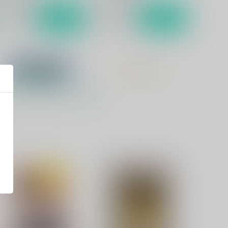
サンプル
カート
サンプル
カート
ネバーランド 右から二番目
GLORY DAYS
星-前編-
Sodafountain
dafountain
1,870
円
（税込）
,320
円
（税込）
黒子のバスケ