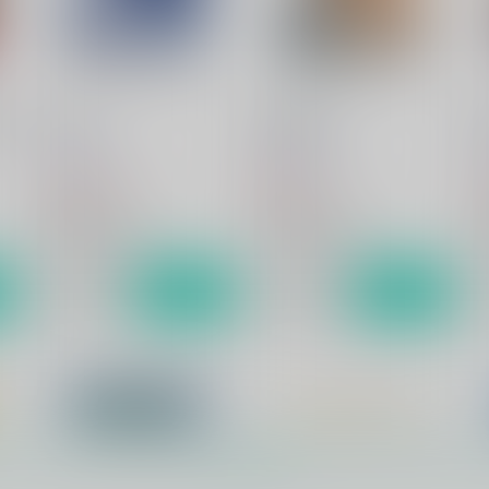
黒子のバスケ
黄瀬涼太
黄瀬涼太×笠松幸男
笠松幸男
ト
サンプル
カート
サンプル
カート
目
Precious
未来予想図
B
Sodafountain
Sodafountain
So
1,100
880
1
円
円
（税込）
（税込）
黒子のバスケ
黒子のバスケ
黄瀬涼太×笠松幸男
黄瀬涼太×笠松幸男
ト
サンプル
カート
サンプル
カート
もっと見る！