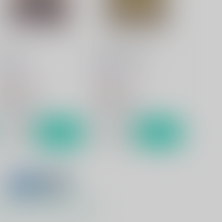
黒子のバスケ
黄瀬涼太×笠松幸男
黄瀬涼太×笠松幸男
サンプル
カート
サンプル
カート
lindLove
DRAGON SWORD
dafountain
Sodafountain
,430
1,650
円
円
（税込）
（税込）
黒子のバスケ
黒子のバスケ
黄瀬涼太×笠松幸男
黄瀬涼太×笠松幸男
サンプル
カート
サンプル
カート