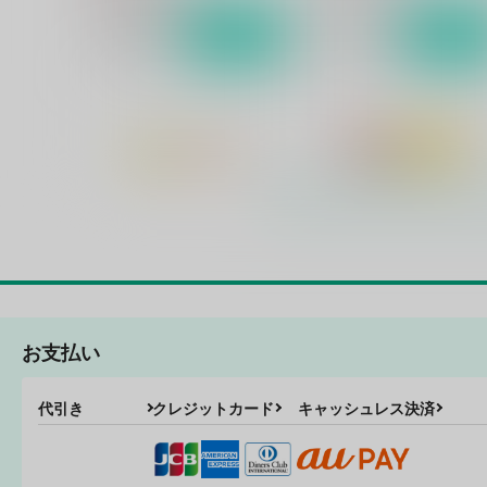
サンプル
作品詳細
サンプル
作品詳細
お支払い
未来予想図
BlindLove
代引き
クレジットカード
キャッシュレス決済
Sodafountain
Sodafountain
880
1,430
円
円
（税込）
（税込）
黄瀬涼太×笠松幸男
黄瀬涼太×笠松幸男