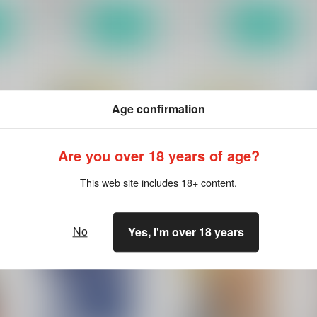
ト
サンプル
カート
サンプル
カート
Age confirmation
もっと見る！
Are you over 18 years of age?
This web site includes 18+ content.
No
Yes, I'm over 18 years
～
未来予想図2
思い出モノクローム追想編～
黄瀬涼太～
の
Sodafountain
Sodafountain
So
2,750
円
（税込）
748
1
円
（税込）
黒子のバスケ