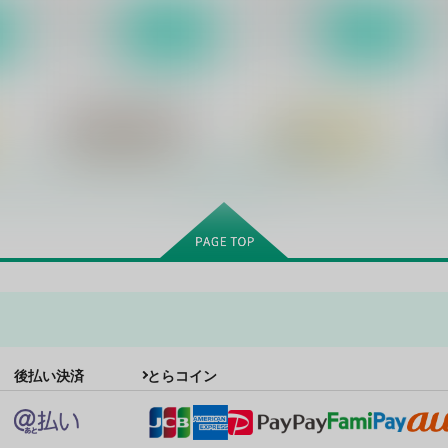
サンプル
作品詳細
サンプル
作品詳細
もっと見る！
DRAGON SWORD
未来予想図2
の
後払い決済
とらコイン
Sodafountain
Sodafountain
S
1,650
2,750
円
円
（税込）
（税込）
1
黄瀬涼太×笠松幸男
黄瀬涼太×笠松幸男