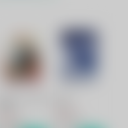
思い出モノクローム
dafountain
,850
円
（税込）
黒子のバスケ
黄瀬涼太×笠松幸男
サンプル
カート
ネバーランド 右から二番目
Precious
星-中編-
Sodafountain
odafountain
1,100
円
（税込）
,375
円
（税込）
黄瀬涼太×笠松幸男
黄瀬涼太×笠松幸男