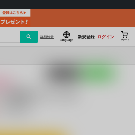
新規登録
ログイン
詳細
検索
Language
カート
ポストする
LINEで送る
け
ム追想編-はじめての刻-
）
キャンセル不可