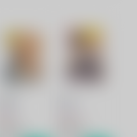
未来予想図
BlindLove
dafountain
Sodafountain
80
1,430
円
円
（税込）
（税込）
黒子のバスケ
黒子のバスケ
黄瀬涼太×笠松幸男
黄瀬涼太×笠松幸男