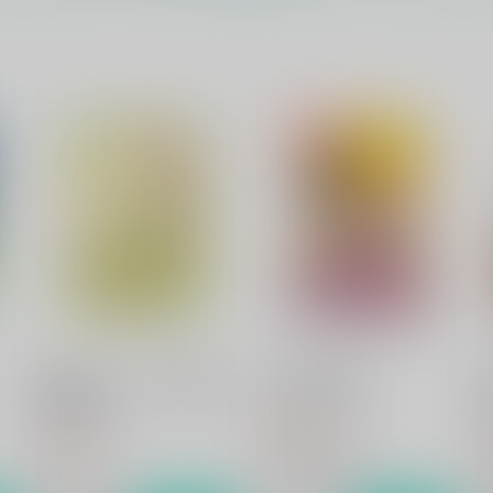
ネバーランド 右から二番目
GLORY DAYS
の星-前編-
Sodafountain
So
Sodafountain
1,870
3
円
（税込）
1,320
円
（税込）
黒子のバスケ
黒子のバスケ
黄瀬涼太×笠松幸男
黄瀬涼太×笠松幸男
ト
サンプル
カート
サンプル
カート
思い出モノクローム追想編～
Precious総集編
黄瀬涼太～
の
Sodafountain
Sodafountain
S
3,447
円
（税込）
748
1
円
（税込）
黄瀬涼太×笠松幸男
黄瀬涼太