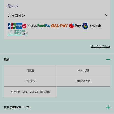
とらコイン
詳しくはこちら
心が詩う時
宵闇幻想綺譚
宵闇幻想綺譚-弐-
フク丼屋
Altergott
Altergott
493
385
配送
385
円
円
円
（税込）
（税込）
（税込）
歌仙兼定
堀川国広×和泉守兼定
堀川国広×和泉守兼定
宅配便
ポスト投函
サンプル
サンプル
サンプル
店頭受取
おまとめ配送
作品詳細
作品詳細
作品詳細
11,000円（税込）以上で送料当社負担
便利な機能/サービス