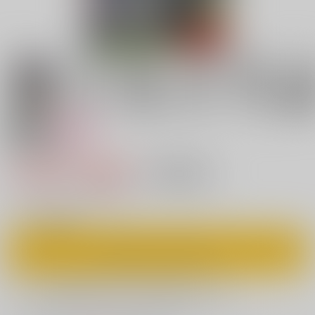
18禁
女性向け
宵闇の蛍籠
1,032円（税込）
キャンセル不可
9
通販ポイント：
pt獲得
？
◯
：在庫あり
カートに入れる
欲しいものリストに追加