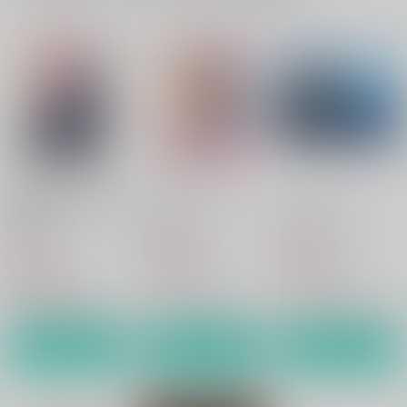
歌仙兼定は人見知りで
ある。
hariwata
986
円
（税込）
刀剣乱舞
歌仙兼定×蛍丸
サンプル
カート
歌仙兼定は人見知りで
えんせいにいこう！
いいこにしたい
ある。
hariwata
hariwata
hariwata
1,032
859
円
円
（税込）
（税込）
986
円
（税込）
歌仙兼定×蛍丸
歌仙兼定×蛍丸
歌仙兼定×蛍丸
サンプル
サンプル
サンプル
作品詳細
作品詳細
作品詳細