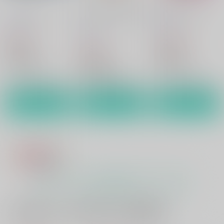
カート
カート
いいこにしたい
おしえてかせんせんせ
えんせいにいこう！
い
hariwata
hariwata
hariwata
859
1,032
円
円
（税込）
（税込）
859
円
（税込）
刀剣乱舞
刀剣乱舞
刀剣乱舞
歌仙兼定×蛍丸
歌仙兼定×蛍丸
歌仙兼定×蛍丸
サンプル
サンプル
サンプル
カート
カート
カート
もっと見る！
一緒に買われている同人作品または類似商品