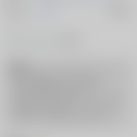
ジャンル/
刀剣乱舞
入荷アラート
サブジャンル
#
#
#
ショタ
BL
ラブラブ・和姦
注意事項
ご購入後の返品・キャンセルは一切お受けできません。
ご購入前に必ず
推奨環境
を満たしているかご確認下さい。
ご購入した作品の閲覧方法は
こちら
をご覧下さい。
ご購入時にクレジットカードの決済が必須となります。無料販売され
ている作品につきましても同様です。
セット値引き
は、無料/半額キャンペーンとの併用は出来ません。
表示されているページ数は実際と異なる場合がございます。