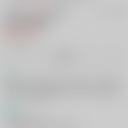
200円
セット値引きとは
?
この商品も買うと
値引き適用！
宵闇の蛍籠
紙の書籍
986円
（税込）
╳
：在庫なし
再販希望
コメント
夜戦の後に昂りが収まらず暴力的になりがちな歌仙と、それを受け止め
る蛍丸をめぐるお話。歌仙のすべてを受け入れることが彼のためになる
と思い込んでいる蛍丸は、周囲の心配をよそに過剰なまでの献身を見せ
る。しかし当の歌仙の本心は…？
商品紹介
「武具と着物を一枚一枚…
血のにおいをひとつずつはがしていくたび