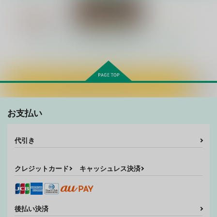
もっと見る！
カートに入れる
おしえてかせんせんせ
君を殺さない秘密の魔
かぎろひ
い
法
花隠
お支払い
hariwata
hariwata
329
円
（税込）
859
1,375
円
円
（税込）
（税込）
歌仙兼定
代引き
歌仙兼定×蛍丸
マーリン×トレジャーハンター
サンプル
サンプル
サンプル
クレジットカード
キャッシュレス決済
作品詳細
作品詳細
作品詳細
後払い決済