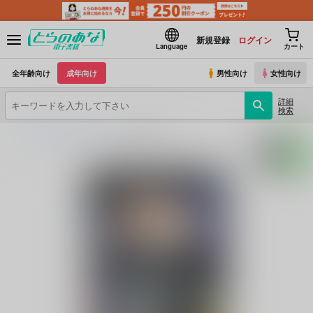
新規登録
ログイン
Language
カート
全年齢向け
成年向け
男性向け
女性向け
詳細
検索
とらのあな電子書籍
hariwata
宵闇の蛍籠