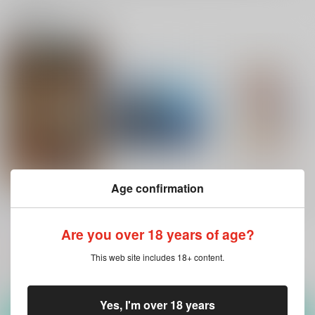
関連商品(サークル)
Age confirmation
君を殺さない秘密の魔
いいこにしたい
おしえてかせんせんせ
法
い
hariwata
hariwata
hariwata
859
Are you over 18 years of age?
円
（税込）
1,375
859
円
円
（税込）
（税込）
刀剣乱舞
This web site includes 18+ content.
マビノギ
刀剣乱舞
歌仙兼定×蛍丸
マーリン×トレジャーハンター
歌仙兼定×蛍丸
サンプル
サンプル
サンプル
Yes, I'm over 18 years