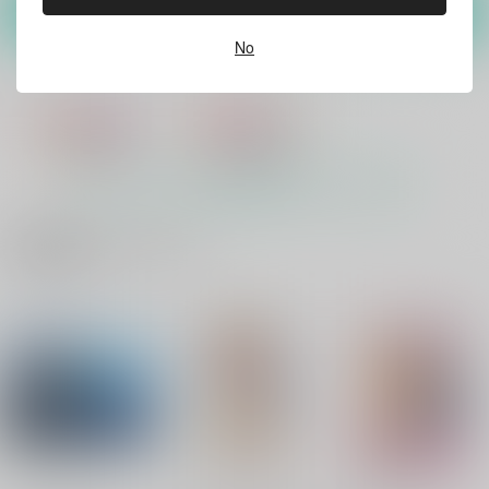
カート
カート
カート
No
もっと見る！
関連商品(カップリング)
えんせいにいこう！
歌仙兼定は人見知りで
ある。
hariwata
hariwata
1,032
円
（税込）
986
円
（税込）
刀剣乱舞
刀剣乱舞
歌仙兼定×蛍丸
歌仙兼定×蛍丸
サンプル
サンプル