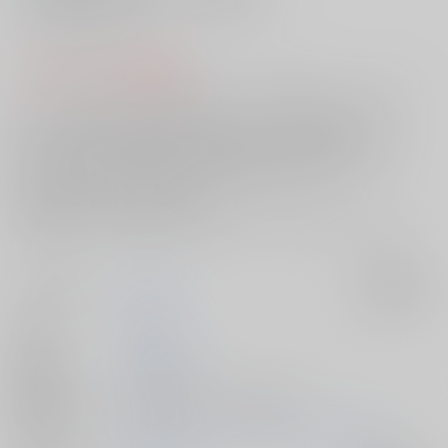
きみと本当の恋人になっていける気分だよ…」
「ほんとうのこいびと…？」
"コミックマーケット91"新刊！
サークル【ろしあけーき】がお贈りする『宵闇の蛍籠』のご紹介です！
あまりに広く幾度となく夜戦へと繰り出すこととなる歌仙は
昂りを抑え切れずに毎夜彼を待つ蛍丸に愛とは程遠い行為を繰り返す
あまりに激しい行為に本丸の中で異を唱える者も出てきて……
[刀剣乱舞]歌仙兼定×蛍丸好き必見！
苦しみ抜いた二人が導き出す答えをぜひあなたのお手元でご覧くださ
い！
サークル名
hariwata
入荷アラート
作家
石蕗らいし
公開日
2016/12/29
種別/サイズ
電子書籍 - 同人誌/ その他 44p
初出イベント
2016/12/29 コミックマーケット91（1日目）