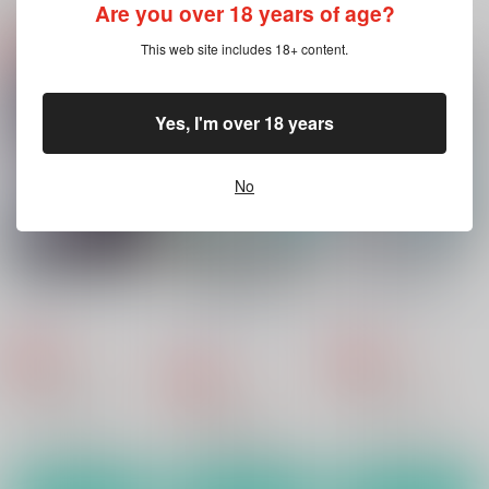
関連商品(カップリング)
Are you over 18 years of age?
This web site includes 18+ content.
音トキ再録本2メモリ
音トキ再録本１メモリ
健全な兄弟愛
アル
アル
Miniature Garden
Miniature Garden
Miniature Garden
739
Yes, I'm over 18 years
円
専売
（税込）
739
821
円
円
専売
専売
（税込）
（税込）
ヘタリア
うたの☆プリンスさまっ♪
うたの☆プリンスさまっ♪
アーサー×アルフレッド
No
一十木音也×一ノ瀬トキヤ
一十木音也×一ノ瀬トキヤ
サンプル
サンプル
サンプル
カート
カート
カート
今夜水槽にて君を食む
そんな目でみつめても
茨の城で愛を知れ
ジジイの体は一つで
はじける☆パフェクリ
はじけるパフェクリー
す！！～本田菊と四人
はじける☆パフェクリ
ーム
のアーサー～
ム
ーム
825
550
円
専売
円
専売
（税込）
（税込）
605
円
専売
（税込）
ヘタリア
ヘタリア
ヘタリア
アーサー×本田菊
アーサー×本田菊
アーサー×本田菊
サンプル
サンプル
サンプル