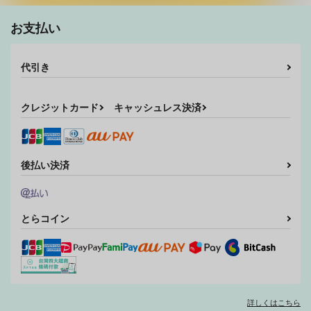
最初から最後まで全部
音トキ再録本2メモリ
音トキ再録本１メモリ
アル
アル
Miniature Garden
お支払い
Miniature Garden
Miniature Garden
493
円
（税込）
739
821
円
円
（税込）
（税込）
一十木音也×一ノ瀬トキヤ
代引き
一十木音也×一ノ瀬トキヤ
一十木音也×一ノ瀬トキヤ
サンプル
サンプル
サンプル
クレジットカード
キャッシュレス決済
作品詳細
作品詳細
作品詳細
後払い決済
とらコイン
詳しくはこちら
男の子の気持ち
トリックアンドトリー
ガチとノンケ終