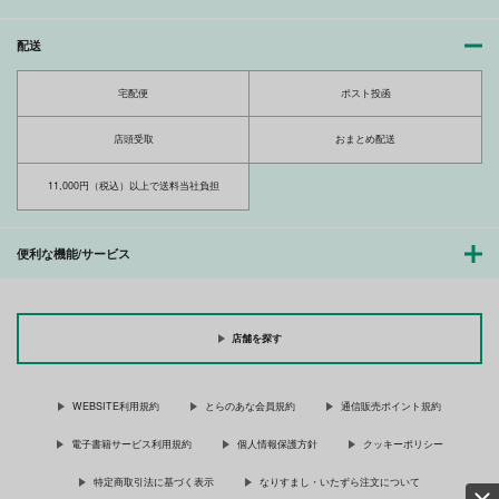
ト
Miniature Garden
Miniature Garden
Miniature Garden
配送
493
246
円
円
（税込）
（税込）
739
円
（税込）
一十木音也×一ノ瀬トキヤ
一十木音也×一ノ瀬トキヤ
宅配便
ポスト投函
一十木音也×一ノ瀬トキヤ
サンプル
サンプル
サンプル
店頭受取
おまとめ配送
作品詳細
作品詳細
作品詳細
11,000円（税込）以上で送料当社負担
便利な機能/サービス
店舗を探す
WEBSITE利用規約
とらのあな会員規約
通信販売ポイント規約
電子書籍サービス利用規約
個人情報保護方針
クッキーポリシー
ガチとノンケでねこ
ガチとノンケバースデ
ガチとノンケMIX
特定商取引法に基づく表示
なりすまし・いたずら注文について
ー
Miniature Garden