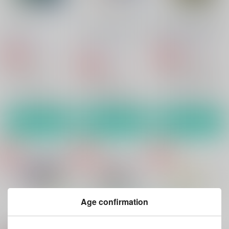
waltz：3
miniature garden Re
最初から最後まで全部
2
Miniature Garden
Miniature Garden
Miniature Garden
410
493
円
専売
円
専売
（税込）
（税込）
410
円
専売
（税込）
ヘタリア
うたの☆プリンスさまっ♪
ヘタリア
アーサー×本田菊
一十木音也×一ノ瀬トキヤ
アーサー×本田菊
サンプル
サンプル
サンプル
カート
カート
カート
Age confirmation
もっと見る！