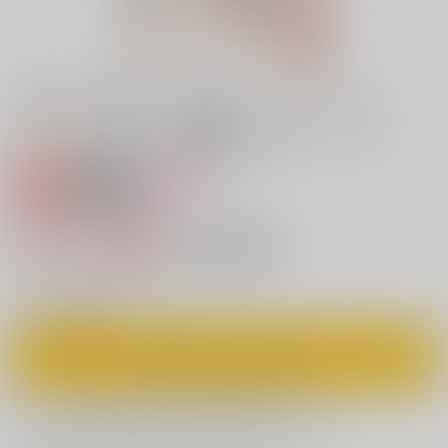
専売
18禁
女性向け
miniature gardenRe
410円（税込）
キャンセル不可
3
通販ポイント：
pt獲得
？
◯
：在庫あり
カートに入れる
欲しいものリストに追加