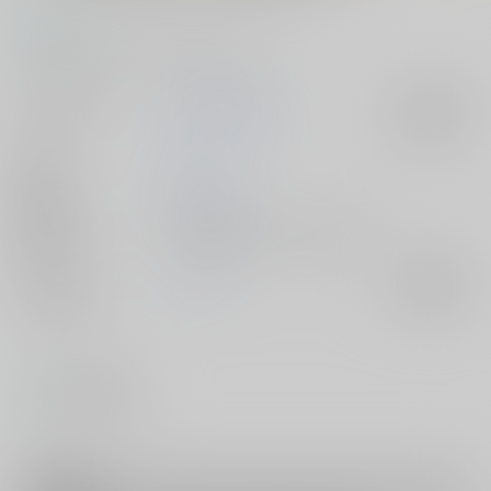
コメント
日受けの再録本です。英日、露日、仏日。
サークル名
Miniature Garden
入荷アラート
作家
ヒラ
公開日
2016/09/24
種別/サイズ
電子書籍 - 同人誌/ その他 120p
ジャンル/
ヘタリア
入荷アラート
サブジャンル
#
ラブラブ・和姦
注意事項