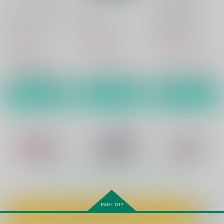
カート
カート
カート
miniature garden Re
waltz：3
健全な兄弟愛
2
Miniature Garden
Miniature Garden
ガチとノンケでねこ
ガチとノンケバースデ
ガチとノンケMIX
Miniature Garden
ー
410
739
円
Miniature Garden
円
Miniature Garden
（税込）
（税込）
410
円
Miniature Garden
（税込）
アーサー×本田菊
アーサー×アルフレッド
246
821
円
専売
円
専売
（税込）
（税込）
アーサー×本田菊
164
円
専売
（税込）
うたの☆プリンスさまっ♪
うたの☆プリンスさまっ♪
うたの☆プリンスさまっ♪
サンプル
サンプル
サンプル
一十木音也×一ノ瀬トキヤ
一十木音也×一ノ瀬トキヤ
一十木音也×一ノ瀬トキヤ
作品詳細
作品詳細
作品詳細
サンプル
サンプル
サンプル
カート
カート
カート
もっと見る！
カートに入れる