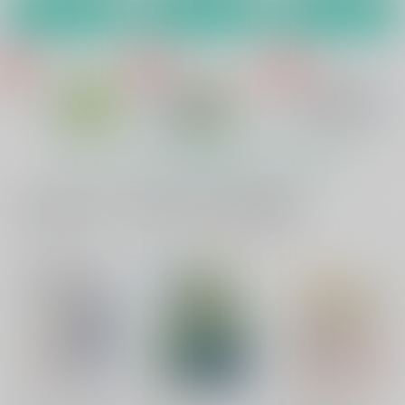
カート
カート
カート
男の子の気持ち
トリックアンドトリー
ガチとノンケ終
ト
Miniature Garden
Miniature Garden
Miniature Garden
493
246
円
専売
円
専売
（税込）
（税込）
739
円
専売
（税込）
うたの☆プリンスさまっ♪
うたの☆プリンスさまっ♪
うたの☆プリンスさまっ♪
一十木音也×一ノ瀬トキヤ
一十木音也×一ノ瀬トキヤ
もっと見る！
一十木音也×一ノ瀬トキヤ
サンプル
サンプル
サンプル
一緒に買われている同人作品または類似商品
カート
カート
カート
ココロコロコロ
waltz：3
miniature garden Re
2
わがままろーど
Miniature Garden
Miniature Garden
765
410
円
円
専売
専売
（税込）
（税込）
410
円
専売
（税込）
ヘタリア
ヘタリア
ヘタリア
アーサー×本田菊
アーサー×本田菊
アーサー×本田菊
サンプル
サンプル
サンプル