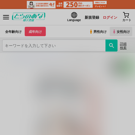
新規登録
ログイン
Language
カート
全年齢向け
成年向け
男性向け
女性向け
詳細
検索
とらのあな電子書籍
Miniature Garden
miniature gardenRe