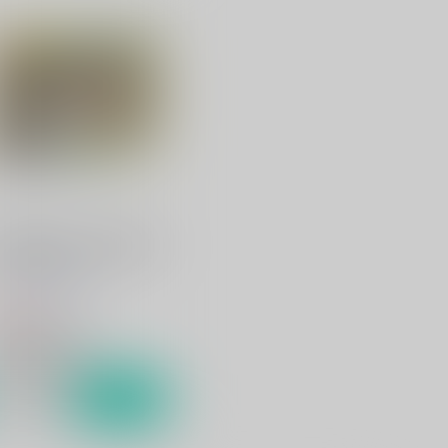
199年夏★ヤマト艦内で肝試
ししちゃいました
らっこの小部屋
20
円
（税込）
宇宙戦艦ヤマト2199
南部康雄×相原義一
サンプル
カート