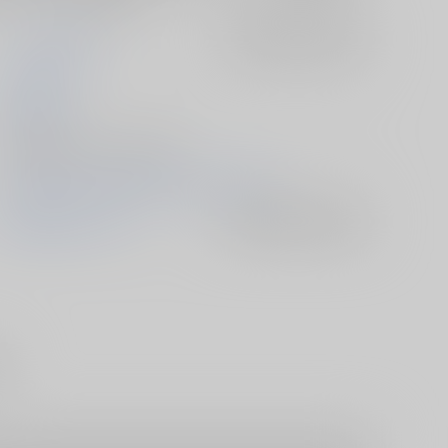
らっこの小部屋
入荷アラート
を設定
おきた香奈
2016/08/09
電子書籍 - 同人誌/ その他 32p
2015/05/04 SUPER COMIC CITY24（2日目）
宇宙戦艦ヤマト2199
入荷アラート
を設定
攻