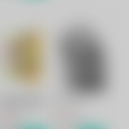
ひとつ年上の姉さん女房は金
正しい初恋の殺し方
の草鞋を履いてでも探せ★
犬飯
らっこの小部屋
472
円
（税込）
20
円
（税込）
狩屋マサキ×霧野蘭丸
南部康雄×相原義一