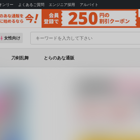
Bオンリー
よくあるご質問
エンジニア採用
アルバイト
女性向け
刀剣乱舞
とらのあな通販
。
18禁
女性向
正しいパイスーの
330円（税込
3
通販ポイント：
pt獲得
？
◯
：在庫あり