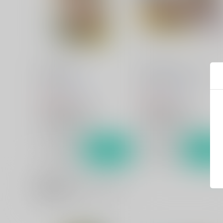
僕達の方舟
僕の可愛いオデコちゃん
らっこの小部屋
らっこの小部屋
330
330
円
円
（税込）
（税込）
宇宙戦艦ヤマト2199
宇宙戦艦ヤマト2199
南部康雄×相原義一
南部康雄×相原義一
サンプル
カート
サンプル
カー
関連商品(カップリング)