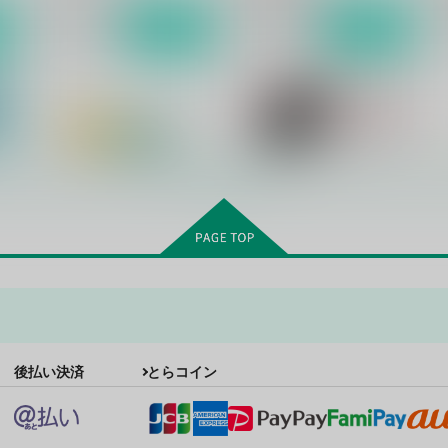
サンプル
作品詳細
サンプル
作品詳細
もっと見る！
きみがぼくをだめにする
stargazer
後払い決済
とらコイン
0.3square
河鹿
385
550
5
円
円
（税込）
（税込）
轟×出久