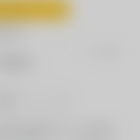
ートに入れる
に追加
セット値引きとは
?
の脱がせ方。
販希望
と危機感を持った南部と相原は、パイロットスーツが着られるか
ッチリピッタリでボディラインの出るパイスー姿の相原を前に、
プレイしようと意見具申！