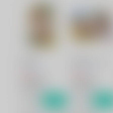
僕達の方舟
僕の可愛いオデコちゃん
らっこの小部屋
らっこの小部屋
330
330
円
円
（税込）
（税込）
宇宙戦艦ヤマト2199
宇宙戦艦ヤマト2199
南部康雄×相原義一
南部康雄×相原義一
サンプル
カート
サンプル
カー