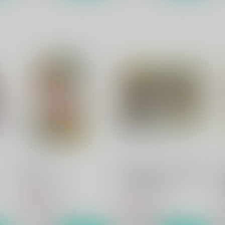
僕達の方舟
2199年夏★ヤマト艦内で肝試
ししちゃいました
らっこの小部屋
らっこの小部屋
330
円
（税込）
220
2
円
（税込）
南部康雄×相原義一
南部康雄×相原義一