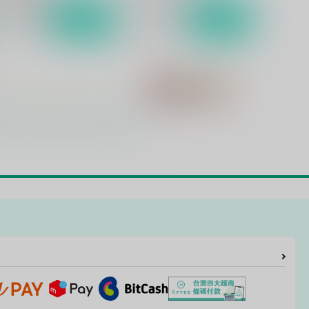
サンプル
作品詳細
サンプル
作品詳細
恋人はじめました！
龍神家の花嫁
空中ブランコ＋楽々。
ZOMBIE PRODUCTIONS
50
1,100
円
円
（税込）
（税込）
アーサー×アントーニョ