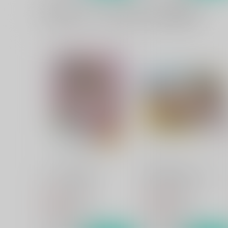
一緒に買われている同人作品または類似商品
ヤマトの王子さまっ
僕の可愛いオデコちゃん
らっこの小部屋
らっこの小部屋
330
330
円
円
（税込）
（税込）
南部康雄×相原義一
南部康雄×相原義一