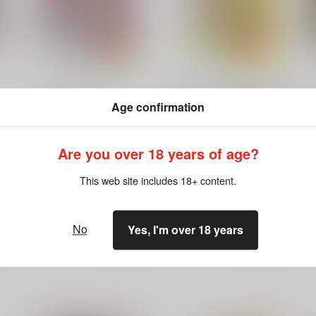
ヤマトの王子さまっ
ひとつ年上の姉さん女房は金
2
Age confirmation
の草鞋を履いてでも探せ★
らっこの小部屋
らっこの小部屋
330
円
（税込）
Are you over 18 years of age?
220
2
円
（税込）
宇宙戦艦ヤマト2199
宇宙戦艦ヤマト2199
南部康雄×相原義一
This web site includes 18+ content.
南部康雄×相原義一
ト
サンプル
カート
サンプル
カート
No
Yes, I'm over 18 years