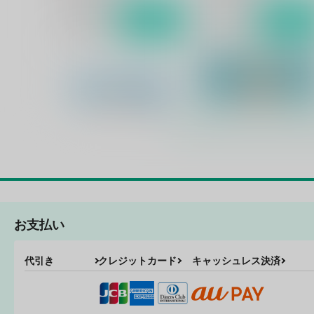
サンプル
作品詳細
サンプル
作品詳細
お支払い
正しいお金の使いかた
やせなきゃSEXできませ
ん！！
代引き
クレジットカード
キャッシュレス決済
三界に垣なし六道に辺なし
砦８号
330
円
（税込）
773
円
（税込）
カミュ