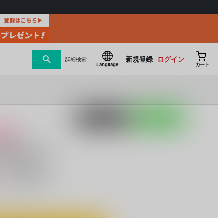
新規登録
ログイン
詳細
検索
Language
カート
ポストする
LINEで送る
け
脱がせ方。
）
キャンセル不可