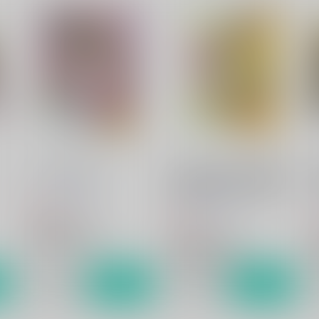
ヤマトの王子さまっ
ひとつ年上の姉さん女房は金
2
の草鞋を履いてでも探せ★
らっこの小部屋
らっこの小部屋
330
円
（税込）
220
2
円
（税込）
宇宙戦艦ヤマト2199
宇宙戦艦ヤマト2199
南部康雄×相原義一
南部康雄×相原義一
ト
サンプル
カート
サンプル
カート