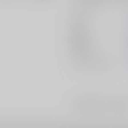
サークル名
作家
公開日
種別/サイズ
初出イベント
ジャンル/
サブジャンル
#
#
ラブラブ・和姦
へたれ