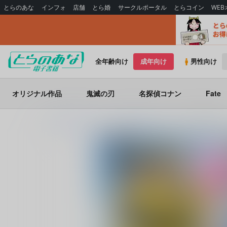
とらのあな
インフォ
店舗
とら婚
サークルポータル
とらコイン
WE
全年齢向け
成年向け
男性向け
オリジナル作品
鬼滅の刃
名探偵コナン
Fate
とらのあな電子書籍
らっこの小部屋
正しいパイスーの脱がせ方