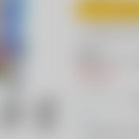
カ
欲しいものリスト
電子書籍はこちら
正しいパイスー
紙の書籍
747円
（税込）
╳
：在庫なし
再
コメント
「ちょっと太ったかもしれない」
チェックする事に。ただでさえピ
ムラっときた南部はパイスー着衣