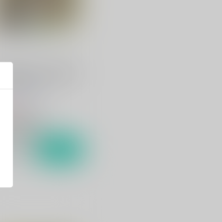
199年夏★ヤマト艦内で肝試
ししちゃいました
らっこの小部屋
20
円
（税込）
宇宙戦艦ヤマト2199
南部康雄×相原義一
サンプル
カート