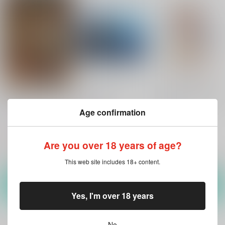
君を殺さない秘密の魔
いいこにしたい
おしえてかせんせんせ
法
い
hariwata
Age confirmation
hariwata
hariwata
859
円
（税込）
1,375
859
円
円
（税込）
（税込）
刀剣乱舞
マビノギ
刀剣乱舞
Are you over 18 years of age?
歌仙兼定×蛍丸
マーリン×トレジャーハンター
歌仙兼定×蛍丸
This web site includes 18+ content.
サンプル
サンプル
サンプル
カート
カート
カート
Yes, I'm over 18 years
No