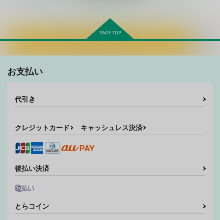
もっと見る！
カートに入れる
いいこにしたい
君を殺さない秘密の魔
かぎろひ
法
hariwata
花隠
お支払い
hariwata
859
329
円
円
（税込）
（税込）
1,375
円
（税込）
歌仙兼定
歌仙兼定×蛍丸
代引き
マーリン×トレジャーハンター
サンプル
サンプル
サンプル
クレジットカード
キャッシュレス決済
作品詳細
作品詳細
作品詳細
後払い決済
とらコイン