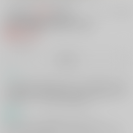
200円
セット値引きとは
?
この商品も買うと
値引き適用！
歌仙兼定は人見知りである。
紙の書籍
986円
（税込）
╳
：在庫なし
再販希望
コメント
1年が経過した本丸の歌仙と蛍丸は恋仲。ある日の演練相手にも歌仙がお
り、蛍丸は間違えて相手の歌仙に付いて行ってしまう。出来て1ヵ月の本
丸に住む歌仙は、初めて会う蛍丸が他の本丸で自分に愛されていること
に納得できず…？ 注：顔が見えない男審神者有
商品紹介
1年が経った本丸、そこの歌仙兼定と蛍丸は恋仲であった。
ある日、彼らの部隊が演練をすることになるが、その相手にも歌仙がい