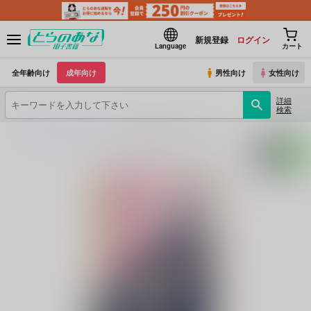
新規登録
ログイン
Language
カート
全年齢向け
成年向け
男性向け
女性向け
詳細
検索
とらのあな電子書籍
hariwata
歌仙兼定は人見知りである。