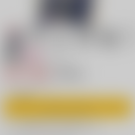
18禁
女性向け
歌仙兼定は人見知りである。
986円（税込）
キャンセル不可
8
通販ポイント：
pt獲得
？
◯
：在庫あり
カートに入れる
欲しいものリストに追加