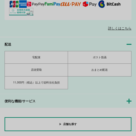
詳しくはこちら
心が詩う時
花茶
優しい意地をはらない
で
フク丼屋
花隠
ＭＭＤ
493
493
配送
円
円
（税込）
（税込）
440
円
歌仙兼定
歌仙兼定
（税込）
歌仙兼定
宅配便
ポスト投函
サンプル
サンプル
サンプル
店頭受取
おまとめ配送
作品詳細
作品詳細
作品詳細
11,000円（税込）以上で送料当社負担
便利な機能/サービス
店舗を探す