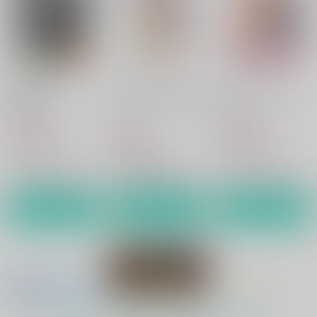
刀剣乱舞
歌仙兼定×蛍丸
サンプル
カート
宵闇の蛍籠
おしえてかせんせんせ
えんせいにいこう！
い
hariwata
hariwata
hariwata
1,032
1,032
円
円
（税込）
（税込）
859
円
（税込）
歌仙兼定×蛍丸
歌仙兼定×蛍丸
歌仙兼定×蛍丸
サンプル
サンプル
サンプル
作品詳細
作品詳細
作品詳細