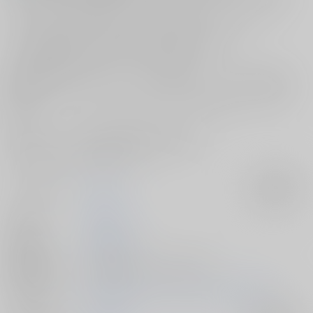
て…。
そして演練後、蛍丸は間違えてそちらの歌仙について行ってしまい――
サークル【ろしあけーき】がお贈りする歌仙兼定×蛍丸本
『歌仙兼定は人見知りである。』をご紹介！
初めは子供は苦手だったけれど、共に時間を過ごすことで好みや感性が
変化し、
蛍丸がいなくなった時、自分でも思った以上に不安を感じてしまう歌
仙。
嫉妬深いという、元来の歌仙の性質が垣間見える
二人のHシーンは見どころです♪
サークル名
hariwata
入荷アラート
作家
石蕗らいし
公開日
2016/08/13
種別/サイズ
電子書籍 - 同人誌/ その他 40p
初出イベント
2016/08/13 コミックマーケット90（2日目）