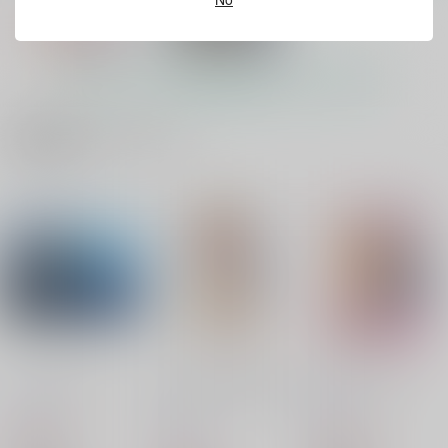
もっと見る！
関連商品(カップリング)
えんせいにいこう！
宵闇の蛍籠
hariwata
hariwata
1,032
1,032
円
円
（税込）
（税込）
刀剣乱舞
刀剣乱舞
歌仙兼定×蛍丸
歌仙兼定×蛍丸
サンプル
サンプル
カート
カート
いいこにしたい
おしえてかせんせんせ
えんせいにいこう！
い
hariwata
hariwata
hariwata
859
1,032
円
円
（税込）
（税込）