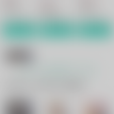
859
円
（税込）
刀剣乱舞
刀剣乱舞
刀剣乱舞
歌仙兼定×蛍丸
歌仙兼定×蛍丸
歌仙兼定×蛍丸
サンプル
サンプル
サンプル
カート
カート
カート
もっと見る！
一緒に買われている同人作品または類似商品
宵闇の蛍籠
hariwata
1,032
円
（税込）