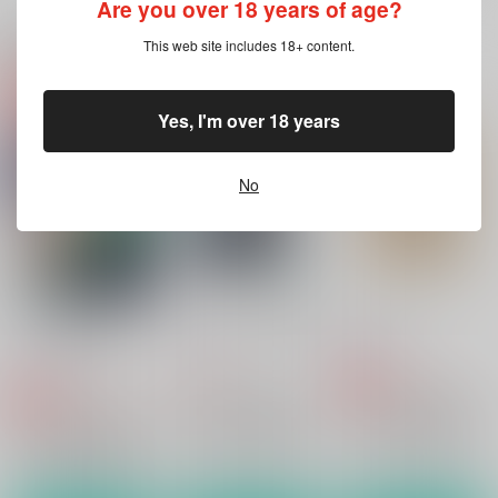
Are you over 18 years of age?
関連商品(カップリング)
This web site includes 18+ content.
雨の日のドライブ入門
花京院さんは花嫁
花京院さんは女の子
Yes, I'm over 18 years
LOKA
LOKA
LOKA
880
1,100
880
円
円
円
（税込）
（税込）
（税込）
No
ジョジョの奇妙な冒険
ジョジョの奇妙な冒険
ジョジョの奇妙な冒険
空条承太郎
空条承太郎×花京院典明
空条承太郎×花京院典明
花京院典明
サンプル
サンプル
サンプル
カート
カート
カート
ライフ・イズ・ビュー
たとえばこんな世界も
いまいくつ？
ティフルRefrain
トバエ
Y.E.O
じゃこてん。
688
770
円
円
専売
（税込）
（税込）
8,800
円
専売
（税込）
ジョジョの奇妙な冒険
ジョジョの奇妙な冒険
ジョジョの奇妙な冒険
空条承太郎×花京院典明
空条承太郎×花京院典明
空条承太郎×花京院典明
サンプル
サンプル
サンプル