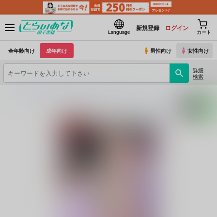
新規登録
ログイン
Language
カート
全年齢向け
成年向け
男性向け
女性向け
詳細
検索
とらのあな電子書籍
ZOMBIE PRODUCTIONS
海獅子シリーズ
(シリーズ)
海を