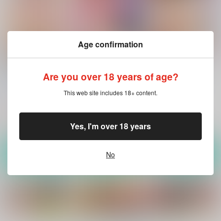
Age confirmation
溺愛系な彼に初アナル
夢幻の如く漆（七）
夢幻の如く陸(六)
をベロベロとろとろ
Are you over 18 years of age?
ZOMBIE
ZOMBIE
ZOMBIE
PRODUCTIONS
PRODUCTIONS
This web site includes 18+ content.
PRODUCTIONS
880
1,210
円
円
（税込）
（税込）
1,320
円
（税込）
オリジナル
オリジナル
オリジナル
Yes, I'm over 18 years
サンプル
サンプル
サンプル
No
カート
カート
カート