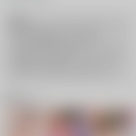
注意事項
ご購入後の返品・キャンセルは一切お受けできません。
ご購入前に必ず
推奨環境
を満たしているかご確認下さい。
ご購入した作品の閲覧方法は
こちら
をご覧下さい。
ご購入時にクレジットカードの決済が必須となります。無料販売され
ている作品につきましても同様です。
セット値引き
は、無料/半額キャンペーンとの併用は出来ません。
表示されているページ数は実際と異なる場合がございます。
関連商品(サークル)