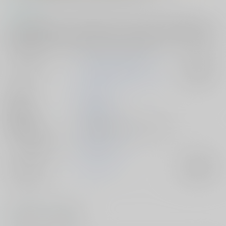
コメント
〔オレ様攻め×やんちゃ受け〕海獅子シリーズ4作目。和食の料理人を目
指す、関西系・夏旺と、自国のリゾート開発に力を入れる中東の王族経
営会社CEO・ハイダルとの、あまあまエッチ本です!
サークル名
ZOMBIE PRODUCTIONS
入荷アラート
作家
きみよし
公開日
2016/07/20
種別/サイズ
電子書籍 - 同人誌/ その他 76p
シリーズ（同人）
海獅子シリーズ
ジャンル/
オリジナル
入荷アラート
サブジャンル
#
#
筋肉受
俺様攻