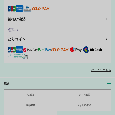
作品詳細
作品詳細
作品詳細
後払い決済
夢幻の如く
海を抱く砂漠の獅子7
海を抱く砂漠の獅子6
ZOMBIE
ZOMBIE
とらコイン
ZOMBIE
PRODUCTIONS
PRODUCTIONS
PRODUCTIONS
1,100
880
990
円
円
円
（税込）
（税込）
（税込）
オリジナル
オリジナル
オリジナル
サンプル
サンプル
サンプル
VANILLA23
龍神家の花嫁
VANILLA 6
詳しくはこちら
ZOMBIE
ZOMBIE
ZOMBIE
カート
カート
カート
PRODUCTIONS
PRODUCTIONS
PRODUCTIONS
配送
990
1,100
1,430
円
円
円
（税込）
（税込）
（税込）
宅配便
ポスト投函
サンプル
サンプル
サンプル
店頭受取
おまとめ配送
作品詳細
作品詳細
作品詳細