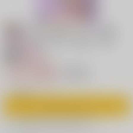
18禁
女性向け
海を抱く砂漠の獅子4
1,100円（税込）
キャンセル不可
10
通販ポイント：
pt獲得
？
◯
：在庫あり
カートに入れる
欲しいものリストに追加