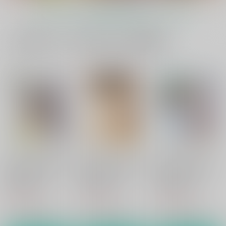
もっと見る！
一緒に買われている同人作品または類似商品
虎神様の凶悪なアレを
淫襲の生贄
夢幻の如く伍
受け入れるため 毎日
ZOMBIE
ZOMBIE
極太ディルドゥを ア
ZOMBIE
PRODUCTIONS
ナルに入れておけだな
PRODUCTIONS
PRODUCTIONS
んて!
1,210
1,430
円
円
（税込）
（税込）
880
円
（税込）
オリジナル
オリジナル
オリジナル
サンプル
サンプル
サンプル
カート
カート
カート
海を抱く砂漠の獅子2
海を抱く砂漠の獅子5
海を抱く砂漠の獅子
ZOMBIE
ZOMBIE
ZOMBIE
PRODUCTIONS
PRODUCTIONS
PRODUCTIONS
1,100
1,210
1,210
円
円
円
（税込）
（税込）
（税込）
サンプル
サンプル
サンプル