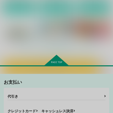
作品詳細
作品詳細
作品詳細
夢幻の如く肆(四)
夢幻の如く参
夢幻の如く弐
ZOMBIE
ZOMBIE
ZOMBIE
もっと見る！
PRODUCTIONS
PRODUCTIONS
PRODUCTIONS
1,210
1,210
880
円
円
円
（税込）
（税込）
（税込）
オリジナル
オリジナル
オリジナル
カートに入れる
サンプル
サンプル
サンプル
海を抱く砂漠の獅子3
海を抱く砂漠の獅子6
海を抱く砂漠の獅子7
カート
カート
カート
お支払い
ZOMBIE
ZOMBIE
ZOMBIE
PRODUCTIONS
PRODUCTIONS
PRODUCTIONS
1,320
990
880
円
円
円
（税込）
（税込）
（税込）
代引き
サンプル
サンプル
サンプル
クレジットカード
キャッシュレス決済