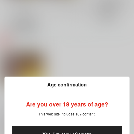
全年齢
成年
電子書籍成年
表示
3カ
2カ
1カ
追加検索条件
ラ
ラ
ラ
ム
ム
ム
表
表
表
示
示
示
Age confirmation
Are you over 18 years of age?
おれが召喚したいのは
こいつじゃない!!
This web site includes 18+ content.
もっつもり。
/
もつこ
246
円
18禁
（税込）
おそ松さん