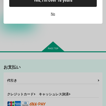
Yes, I'm over 18 years
松野十四松×松野一松
松野十四松
松野一松
○：在庫あり
No
サンプル
カート
お支払い
代引き
クレジットカード
キャッシュレス決済