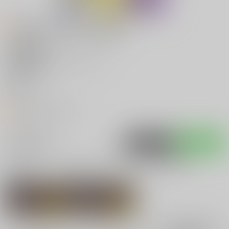
お知らせ (2017/01/27更新）
主な執筆者
もつこ
主な活動ジャンル
おそ松さん
ホームページ
twitter
オススメリンク
入荷アラート
ポストする
LINEで送る
サークル：もっつもり。 作品一覧(電子書籍)
関連作家
関連ジャンル
もつこ
おそ松さん