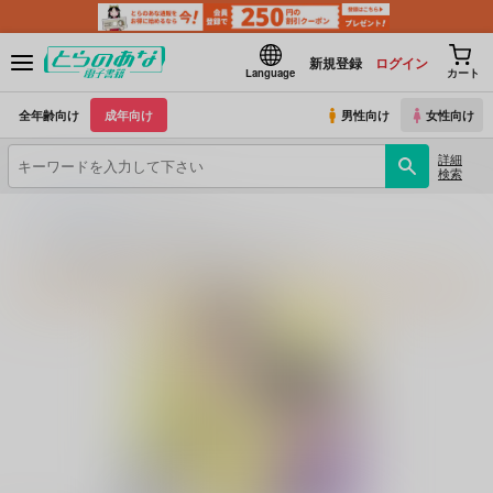
新規登録
ログイン
Language
カート
全年齢向け
成年向け
男性向け
女性向け
詳細
検索
とらのあな電子書籍
もっつもり。
もっつもり。のプロフィール