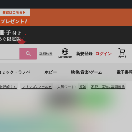
新規登録
ログイン
詳細
検索
Language
カート
コミック・ラノベ
ホビー
映像/音楽/ゲーム
電子書
女野崎くん
フリンズ×ファルカ
人気ワード:
原神
不死川実弥×冨岡義勇
ポストする
LINEで送る