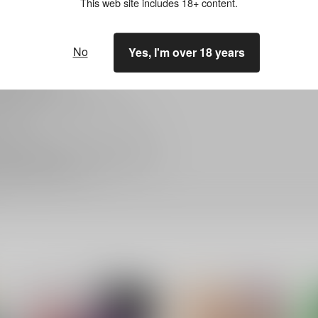
This web site includes 18+ content.
時に各商品詳細ページにて予めご確認下さい。
約商品》（※取寄せも予約と同様）と 弊社に在庫がある《販売中商品》が混在す
数料が掛かります。
No
Yes, I'm over 18 years
ではございません。
って異なります。
物毎に送料・手数料が掛かります。
商品が含まれているケースがございます。
ださい。
人作品が含まれているケースがございます。
無かった場合、自動キャンセルとなります。
確認の上お買い求めください。