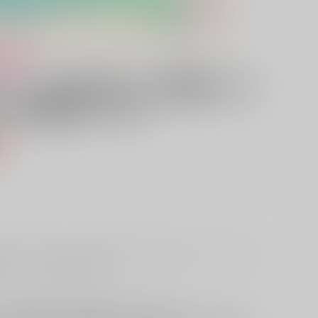
け
ト】「蔵人美男児」狐屋敷銀（絵
米吟醸酒）720ml
込）
4スエードタペストリー+八勺枡のセット商品です。アルコール分／
％ (C)Tsukurunomori