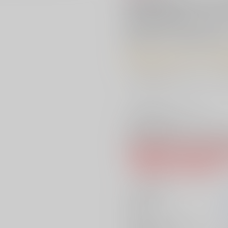
菊池米と菊池の水で仕込ん
名水熊本県菊池水源近くに500
酒を造ることにこだわります。
原料にこだわった美少年のお酒は
美味しい飲み方：冷やして・常温
「蔵人美男児」公式ホームページ
≪商品の発送につきまして≫
【美男児お楽しみセット】と【セ
ますが、商品はご一緒での発送と
※同一配送とする場合は、【美男
「配送先情報」「配送方法情報」
ご了承の上、ご注文ください。
サークル名
発行日