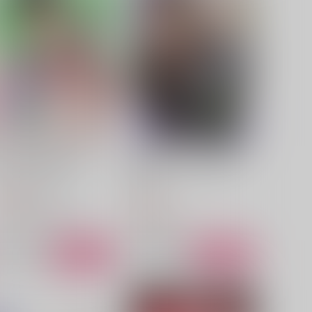
酒は飲んでも萎れるな！
酒とすけべ絵は二十歳から
vol.2
はっぴ～米ぴかり
chicken
29
円
（税込）
330
円
（税込）
食満留三郎×善法寺伊作
水木×ゲゲ郎
サンプル
作品詳細
サンプル
作品詳細