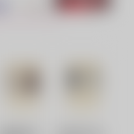
原神】エローエン3D立体
影に溶け得ぬこの身では
ohen尻マウスパッド 激メ
メロすぎんか？
ロ—エンぷにぷにマウスパッ
UREA GOLD
 Genshin Impact
472
円
（税込）
,889
円
（税込）
潮江文次郎×夢主
ファルカ×ローエン
サンプル
作品詳細
サンプル
作品詳細
【有償特典】有償アクスタ
【有償特典】有償アクスタコ