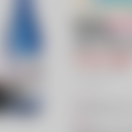
18禁
女性向
【美男児贅沢セッ
灸場メロ）菊池（純
4,180円（税
38
通販ポイント：
pt獲得
？
╳
：在庫なし
コメント
菊池（純米吟醸酒）720ml＋A
15.0度以上15.9度以下、精米歩合／60
商品紹介