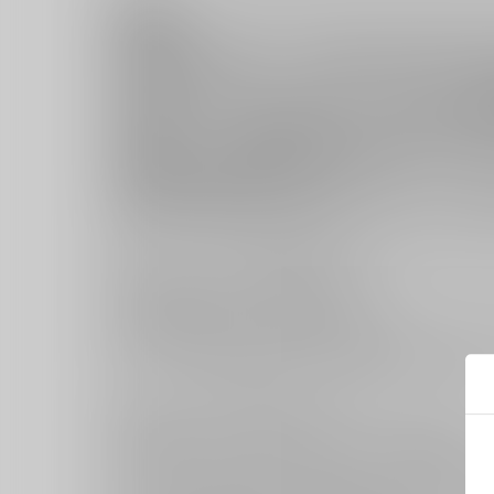
注意事項
※本商品はお酒です。未成年者の飲酒は法
※特典「A4スエードタペストリー」は、
※諸事情により商品仕様等、若干変更する
※法律により20歳未満の酒類の購入や飲
※飲酒運転は絶対にやめましょう。
※妊娠中や授乳期の飲酒は、 胎児・乳児
キャンセルについては
こちら
をご覧下さい。
返品については
こちら
をご覧下さい。
おまとめ配送については
こちら
をご覧下さい。
再販投票については
こちら
をご覧下さい。
イベント応募券付商品などをご購入の際は毎度便をご利用く
■【まとめ買い】のご注意事項につきまして
【まとめ買い】はご注文時に一括にカートに入れる機能です。
その為、以下の点につきましてご留意いただきご注文いただき