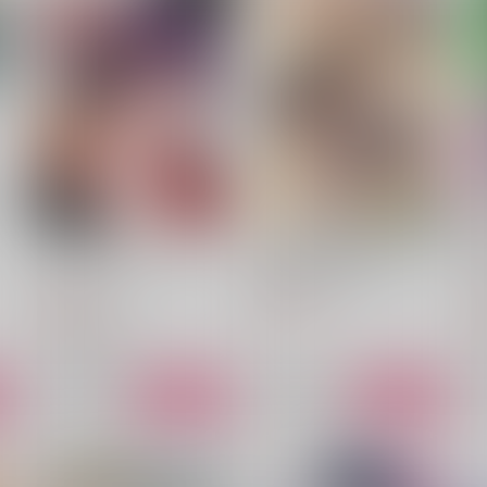
ドリーム・キャッチャー
酒は飲んでも飲まれるな
純米大吟醸
里見印の愛米D
396
787
6
円
円
（税込）
（税込）
六年生
叶黎明×村雨礼二
サンプル
作品詳細
サンプル
作品詳細