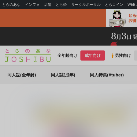
とらのあな
インフォ
店舗
とら婚
サークルポータル
とらコイン
WE
全年齢向け
成年向け
男性向け
同人誌(全年齢)
同人誌(成年)
同人特集(Vtuber)
とらのあな通販
同人アイテム
ツクルノモリ株式会社
【美男児