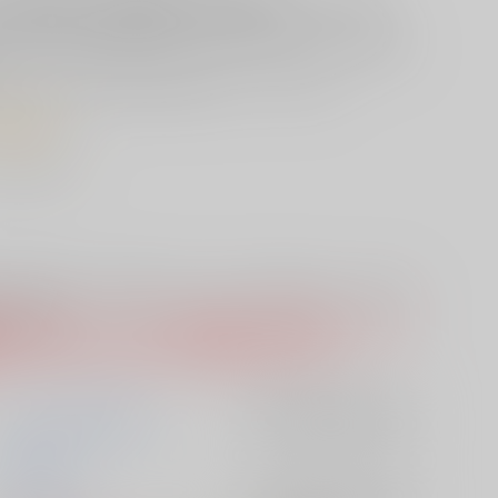
だ純米吟醸 低温発酵で丁寧に醸し出しています。
石あまりの小さな蔵を構え、酒造りに適した仕込み水で、特定名称
どの商品も水やお米本来の味を感じることができます。
・ぬる燗
は
こちら
から！
ット限定品】「蔵人美男児」八勺升 のご注文時のカートは分かれ
なります。
児お楽しみセット】と【セット限定品】「蔵人美男児」八勺升 の
「お支払い方法」を合わせて頂く必要がございます。
ツクルノモリ株式会社
入荷アラート
を設定
2020/03/16