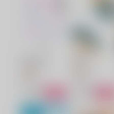
Nonfiction Lovers
am.0:18
純米吟醸すけ桜
純米吟醸すけ桜
629
787
円
円
（税込）
（税込）
南雲×朝倉シン
南雲×朝倉シン
サンプル
作品詳細
サンプル
作品詳細