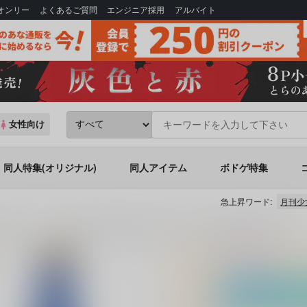
Bオンリー
よくあるご質問
エンジニア採用
アルバイト
女性向け
同人特集(オリジナル)
同人アイテム
ボドゲ特集
急上昇ワード:
月刊少
贅沢セット】「蔵人美男児」狐屋敷銀（絵 灸場メロ）菊池（純米吟醸酒）720ml