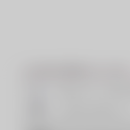
こちらの注文で以下の商品が全てカートに入ります
【美男児お楽しみセット】「蔵人美男児
【セット限定品】「蔵人美男児」八勺升