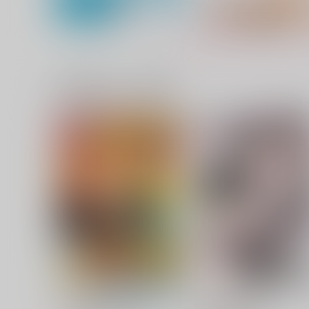
一緒に買われている商品
25,720秒の楽園（おまけ無
むすひ
し）
Allegro
コトブキタイ
629
円
（税込）
2,100
円
（税込）
爆豪勝己×緑谷出久
五条悟×夏油傑
サンプル
作品詳細
サンプル
作品詳細
いずれ最強の錬金術師? 9
私立メロ高等学校