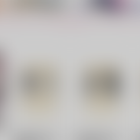
もっと見る！
王様のいうとおり
恋した彼氏が学園トップのメ
【
ロ男子な件
L
mello
JUSTICE BLACK
A
ド
944
円
（税込）
880
3
円
（税込）
主人公×ストロール
ハンザ×ジェスター
サンプル
作品詳細
サンプル
作品詳細
【有償特典】有償アクスタ
【有償特典】有償アクスタ