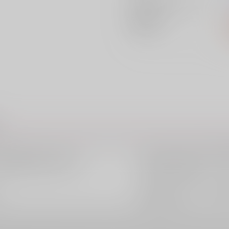
ジャンル/
サブジャンル
関連特集
。
ツクルノモリ
サークル
/
」狐屋敷銀（絵 灸場メロ）
灸場メロ
作家
/
ツクルノモリ
サークル
/
なし
作家
/