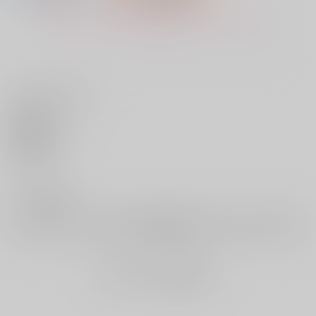
もっと見る！
いいね・レビュー
(CD)「プロジェクトセ
(CD)「プロジェクトセ
カイ カラフルステー
カイ カラフルステー
ジ！ feat. 初音ミク」
ジ！ feat. 初音ミク」
0
1,540
1,540
円
円
（税込）
（税込）
透明なパレット/スタ
その音が鳴るな
ー/Leo/need
ら/Sympathy/Leo/ne
いいね
ed
サンプル
サンプル
作品詳細
作品詳細
0
レビュー数
レビューを書く
まだレビューはありません