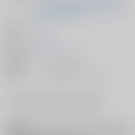
アーティスト
アンティーカ(月岡恋鐘、田中摩美々、白瀬咲耶、三峰
結華、幽谷霧子(CV:礒部花凜、菅沼千紗、八巻アン
ナ、希水しお、結名美月))
メーカーソフ
ランティス
トハウス
発売日
2026/03/11
メーカー指定
ゲームキャラクターソング
ジャンル
種別/型番
メディア - 音楽CD/ 音楽CD
タイアップ
「アイドルマスター シャイニーカラーズ」
#
とらのあなGWセール26_3000円引きクーポン対象商品
注意事項