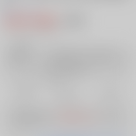
盤)
0
レビュー数
0
6,600円（税込）
AOCS
不可
60
通販ポイント：
pt獲得
？
╳
：在庫なし
店舗在庫
欲しいものリストに追加
再入荷を通知する
おまとめ目安と発送目安
?
毎度便
定期便（週1)
定期便（月2)
未定から
未定から
未定から
5日以内に発送
10日以内に発送
14日以内に発送
※ この商品は【配送方法】に
AOCS
は選択できません。
予めご了承の
上、ご注文ください。