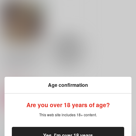
il
Fragment
夜明けとヴェール
カルチェラタン
999
787
円
円
（税込）
（税込）
629
円
（税込）
夏油傑×五条悟
カイザー×潔世一
Dr.レイシオ×アベンチュリン
サンプル
サンプル
サンプル
作品詳細
作品詳細
作品詳細
(CD)THE IDOLM@ST
ER SHINY COLORS
Song for Prism Kar
ランティス
ma / Naraku
1,980
円
（税込）
Age confirmation
サンプル
カート
Are you over 18 years of age?
This web site includes 18+ content.
一緒に買われている商品
Petrichor
23:45
銀に染まる白いヴェー
ル
Yes, I'm over 18 years
夜明けとヴェール
夜明けとヴェール