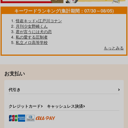
キーワードランキング(集計期間：07/30～08/05)
怪盗キッド×江戸川コナン
月刊少女野崎くん
君が言うには犬の恋
私の愛する圧制者
私立メロ高等学校
もっとみる
お支払い
代引き
クレジットカード
キャッシュレス決済