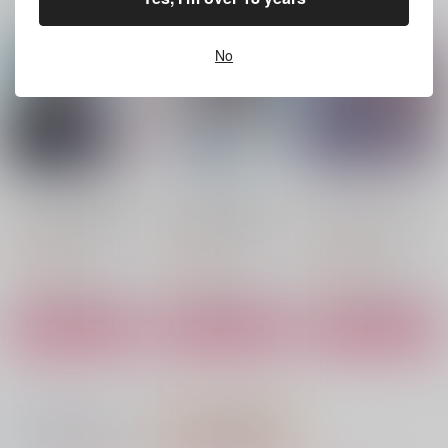
まんじゅうの山椒添
787
787
円
円
（税込）
（税込）
え
カイザー×潔世一
カイザー×潔世一
No
1,729
円
（税込）
セフィロス×クラウド
サンプル
サンプル
サンプル
作品詳細
作品詳細
作品詳細
(CD)「少女☆歌劇 レ
(CD)「少女☆歌劇 レ
(CD)「プロジェクトセ
ヴュースタァライト -
ヴュースタァライト -
カイ カラフルステー
The MUSICAL- 遙か
The MUSICAL- 遙か
ジ！ feat. 初音ミク」
1,650
1,650
3,520
円
円
円
（税込）
（税込）
なるエルドラド」テー
なるエルドラド」テー
（税込）
Leo/need SEKAI ALB
マソング
マソング
UM vol.3(通常盤)
CD「Gilded Dreams
CD「Gilded Dreams
サンプル
サンプル
サンプル
」(Sal ver.)
」(Ale ver.)
作品詳細
作品詳細
作品詳細