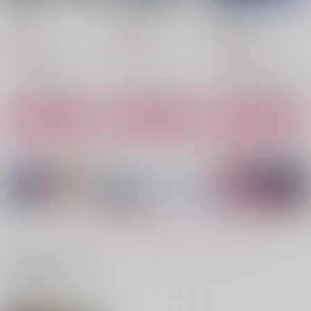
Veil
Performance test
Beyond the Veil of Sl
umber
twilight
UNK.lab
焼き魚定食
330
787
円
円
（税込）
（税込）
944
円
（税込）
赤井秀一×安室透
オルト×イデア
Dr.レイシオ×アベンチュリン
サンプル
サンプル
サンプル
作品詳細
作品詳細
作品詳細
もっと見る！
関連商品はコチラ
Night of lifting the ve
アンダーヴェール
アバンチュールの戯言