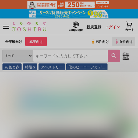
新規登録
ログイン
Language
カート
全年齢向け
成年向け
男性向け
女性向け
詳細
検索
灰色と赤
特級α
タペストリー
僕のヒーローアカデ…
とらのあな通販
映像・音楽・ゲーム
ランティス
(CD)283 Production MUSICAL