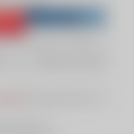
lso purchase from here
DBUY
Purchase on ZenMarket
 RAKUFUN
What is ZenMarket
What is RAKUFUN
?
?
?
欲しいものリストに追加
10日
S
は選択できません。
予めご了承の上、ご注文ください。
充実した日々を送るエリアーヌ。
つヴィンセントが訪れました。