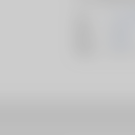
そしてエリアーヌに対して、冷たい
著者
松もくば/漫
出版社
講談社
発売日
2024/06/28
種別/サイズ
書籍 - コミ