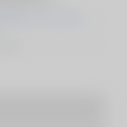
言葉を投げかけてくるのでしたが...!?
画 鬱沢色素/原作 ぷきゅのすけ/キャラクター原案
ック/ その他