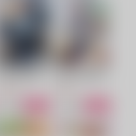
ドM×ドM】え！？ドMの私
どうかこの手を離さないで
がこの鬼上司を抱くんです
まほろばドラッグ
か！？
ハムカツ
944
円
（税込）
50
円
（税込）
鶴丸国永×女審神者
ドM女子×鬼上司
サンプル
作品詳細
サンプル
作品詳細
巻き込まれ召喚者は、真の実
二周目チートの転生魔導士 最
を隠したい 元病弱少年、平
強が1000年後に転生したら、
凡を目指すも全項目カンスト
人生余裕すぎました 7
スターツ出版
講談社
のチートスキルで無双する
,485
792
円
円
（税込）
（税込）
サンプル
カート
サンプル
カート