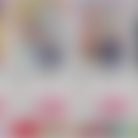
殺
いつかの終わりを 果ての国
転生したら聖女だと言われた
【
き
にて
けど私は男だしそれより隣国
の第二王子に見覚えがあり過
StrayChild
黒糖書房
ぎる
944
1,430
5
円
円
（税込）
（税込）
ビーマ×ドゥリーヨダナ
五条悟×夏油傑
サンプル
作品詳細
サンプル
作品詳細
爵
真の聖女である私は追放され
真の聖女である私は追放され
た
ました。だからこの国はもう
ました。だからこの国はもう
力
終わりです 13
終わりです 12
講談社
講談社
792
792
1
円
円
（税込）
（税込）
ト
サンプル
カート
サンプル
カート