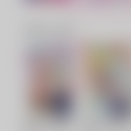
二心鸞舞
鬱永君におかえり
おんばひがさ
NUTO NUTO
715
1,257
一緒に買われている商品
円
円
（税込）
（税込）
紫鸞×陳宮
モブ×月永レオ
サンプル
作品詳細
サンプル
作品詳細
戦場の聖女 妹の代わりに公爵
真の聖女である私は追放さ
騎士に嫁ぐことになりました
ました。だからこの国はも
が、今は幸せです 6
終わりです 11
講談社
講談社
792
792
円
円
（税込）
（税込）
サンプル
カート
サンプル
カー
真の聖女である私は追放され
真の聖女である私は追放さ
ました。だからこの国はもう
ました。だからこの国はも