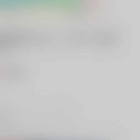
は追放されました。だからこの国
8
）
AOCS
不可
し
取り寄せ