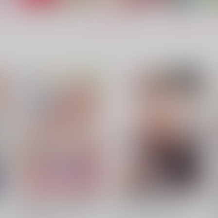
もっと見る！
野心Canxiang
神鸞鬼謀
おんばひがさ
おんばひがさ
の
707
748
9
円
円
（税込）
（税込）
紫鸞×陳宮
紫鸞×陳宮
サンプル
作品詳細
サンプル
作品詳細
れ
憎まれ悪役令嬢のやり直し 今
目が覚めました 奪われた婚約
戦
う
度も愛されなくて構いませ
者はきっぱりと捨てました
ん 4
が
講談社
アルファポリス
847
1,430
7
円
円
（税込）
（税込）
ト
サンプル
カート
サンプル
カート
れ
目が覚めました 奪われた婚約
会長、イイコはもう終わ
う
者はきっぱりと捨てました 1
り Secret Love after school.