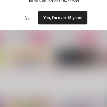
This web site includes 18+ content.
世界の終わり、そして君にト
スキンシップはもう終わり
ーストを焼く。
っ！！リターンズ
もう忘れた
愛ビームポインタ
No
Yes, I'm over 18 years
9
1,760
770
円
円
（税込）
（税込）
Dr.レイシオ×アベンチュリン
七ツ森実×マリィ
サンプル
作品詳細
サンプル
作品詳細
もっと見る！