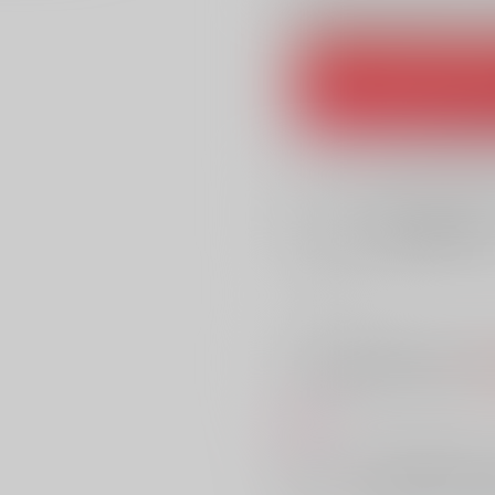
Overseas customers can a
Purchase on JPGOO
Ship internationally via
What is JPGOODBUY
店舗在庫
を確認
入荷目安
※ この商品は【配送方法】に
AOC
商品紹介
ポージョンづくりやお料理にと、
そこに、「氷の公爵」の異名を持