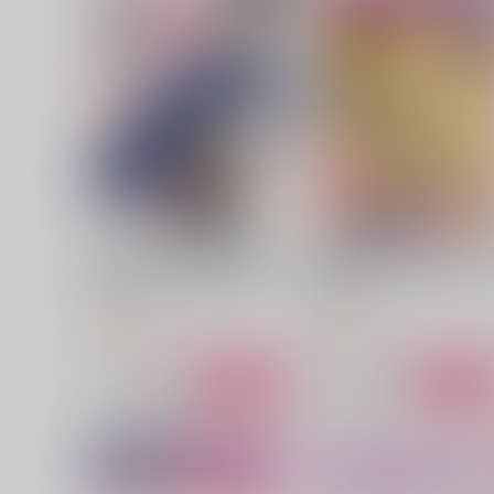
来世、時々君-前世で私を殺し
来世、時々君2-前世で私を
た奴が部下としてやってきた-
した奴が部下としてやって
た-
この世の終わり
この世の終わり
472
629
円
円
（税込）
（税込）
男夢主×雑渡昆奈門
男夢主×雑渡昆奈門
サンプル
作品詳細
サンプル
作品詳細
二周目チートの転生魔導士 最
戦場の聖女 妹の代わりに公
強が1000年後に転生したら、
騎士に嫁ぐことになりまし
人生余裕すぎました 8
が、今は幸せです 8
講談社
講談社
792
792
円
円
（税込）
（税込）
サンプル
カート
サンプル
カー