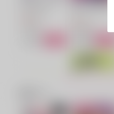
だからもう1回言って
スキンシップはもう終わり
っ！！
ぽてちをよいしょ
愛ビームポインタ
472
円
（税込）
660
円
（税込）
朔間零×羽風薫
七ツ森実×マリィ
サンプル
作品詳細
サンプル
作品詳細
関連商品はコチラ