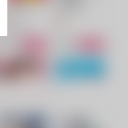
だから、私は冤罪です！
だから毎日確かめる
壱屋一号店
寄り道
44
660
円
円
（税込）
（税込）
鬼太郎
土井半助×摂津のきり丸
サンプル
作品詳細
サンプル
作品詳細