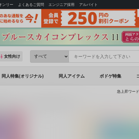
Bオンリー
よくあるご質問
エンジニア採用
アルバイト
女性向け
同人特集(オリジナル)
同人アイテム
ボドゲ特集
急上昇ワード
放されました。だからこの国はもう終わりです 8