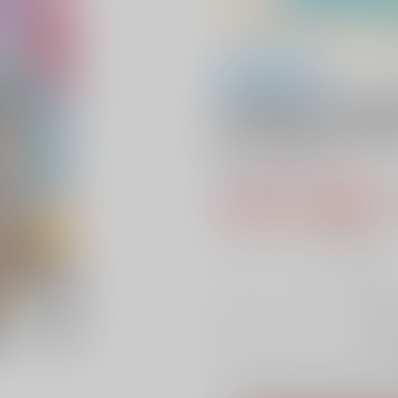
全年齢
真の聖女である私
はもう終わりです 
0
レビュー数
1
759円（税込
6
通販ポイント：
pt獲得
？
╳
：在庫な
お