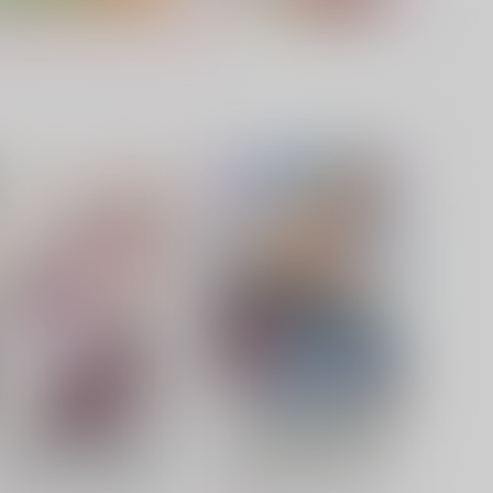
ちょっとだけ、だからな？
だから、俺が好きなのは…
っ！
んびびりDAYS
からあげうどん
44
円
（税込）
300
円
（税込）
勢羽真冬×朝倉シン
鉢屋三郎×尾浜勘右衛門
サンプル
作品詳細
サンプル
作品詳細
場の聖女 妹の代わりに公爵
真の聖女である私は追放され
騎士に嫁ぐことになりました
ました。だからこの国はもう
、今は幸せです 5
終わりです 10
講談社
講談社
92
792
円
円
（税込）
（税込）
サンプル
カート
サンプル
カート
追放された期待外れ聖女です
泣いて謝られても教会には戻
が、聖婚により魔霊伯爵様に
りません! 追放された元聖女