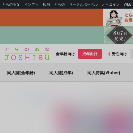
とらのあな
インフォ
店舗
とら婚
サークルポータル
とらコイン
WE
全年齢向け
成年向け
男性向け
同人誌(全年齢)
同人誌(成年)
同人特集(Vtuber)
とらのあな通販
コミック・ラノベ・書籍
真の聖女である私は追